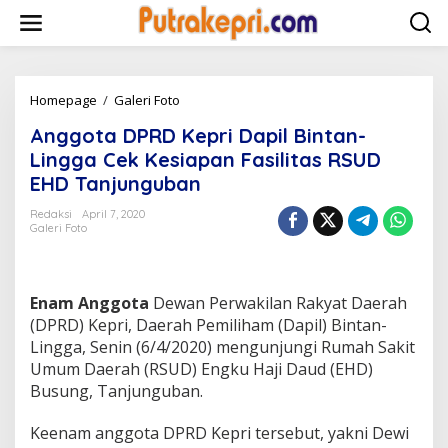
L
e
w
a
t
i
Homepage
/
Galeri Foto
A
k
n
Anggota DPRD Kepri Dapil Bintan-
e
g
k
g
Lingga Cek Kesiapan Fasilitas RSUD
o
o
EHD Tanjunguban
n
t
t
a
Redaksi
April 7, 2020
e
D
Galeri Foto
n
P
R
D
K
Enam Anggota
Dewan Perwakilan Rakyat Daerah
e
(DPRD) Kepri, Daerah Pemiliham (Dapil) Bintan-
p
Lingga, Senin (6/4/2020) mengunjungi Rumah Sakit
r
Umum Daerah (RSUD) Engku Haji Daud (EHD)
i
D
Busung, Tanjunguban.
a
p
Keenam anggota DPRD Kepri tersebut, yakni Dewi
i