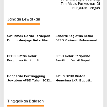
i
Tim Medis Puskesmas Di
a
Bunguran Tengah
g
n
a
Jangan Lewatkan
s
i
p
Satlinmas Garda Terdepan
Senarai Kegiatan Ketua
Dalam Menjaga Ketertiban
DPRD Karimun Muhammad
o
Umum Di Desa Kelurahan
Yusuf Sirait di Tahun 2024
s
Termasuk Dalam Pemilu
DPRD Bintan Gelar
DPRD Gelar Paripurna
Paripurna Hari Jadi
Pemilihan Wakil Bupati
Kabupaten Bintan ke-75
Bintan, Ahdi Muqsith Terpilih
Ranperda Pertanggung
Ketua DPRD Bintan
Jawaban APBD Tahun 2022,
Menerima LKPj Bupati
Roby Sampaikan Laporan
Bintan Tahun Anggaran
Realisasi Anggaran
2022
Tinggalkan Balasan