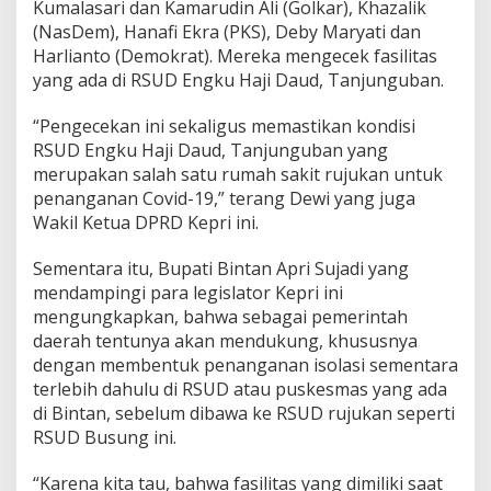
Kumalasari dan Kamarudin Ali (Golkar), Khazalik
l
(NasDem), Hanafi Ekra (PKS), Deby Maryati dan
B
i
Harlianto (Demokrat). Mereka mengecek fasilitas
n
yang ada di RSUD Engku Haji Daud, Tanjunguban.
t
a
“Pengecekan ini sekaligus memastikan kondisi
n
RSUD Engku Haji Daud, Tanjunguban yang
-
L
merupakan salah satu rumah sakit rujukan untuk
i
penanganan Covid-19,” terang Dewi yang juga
n
Wakil Ketua DPRD Kepri ini.
g
g
Sementara itu, Bupati Bintan Apri Sujadi yang
a
C
mendampingi para legislator Kepri ini
e
mengungkapkan, bahwa sebagai pemerintah
k
daerah tentunya akan mendukung, khususnya
K
dengan membentuk penanganan isolasi sementara
e
terlebih dahulu di RSUD atau puskesmas yang ada
s
i
di Bintan, sebelum dibawa ke RSUD rujukan seperti
a
RSUD Busung ini.
p
a
“Karena kita tau, bahwa fasilitas yang dimiliki saat
n