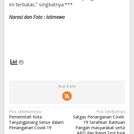
ini terbatas,” singkatnya.***
F
a
s
Narasi dan Foto : Istimewa
i
l
i
t
a
s
R
S
U
D
E
H
D
Ikuti Kami
T
a
n
j
N
Pos sebelumnya
Pos berikutnya
u
Pemerintah Kota
Satgas Penanganan Covid-
n
a
Tanjungpinang Serius dalam
19 Serahkan Bantuan
g
v
Penanganan Covid-19
Pangan masyarakat serta
u
APD dan Rapid Test bagi
b