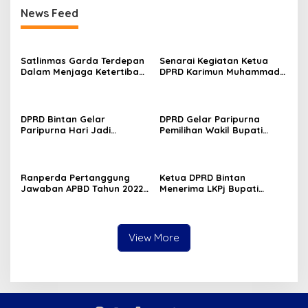
News Feed
Satlinmas Garda Terdepan
Senarai Kegiatan Ketua
Dalam Menjaga Ketertiban
DPRD Karimun Muhammad
Umum Di Desa Kelurahan
Yusuf Sirait di Tahun 2024
Termasuk Dalam Pemilu
DPRD Bintan Gelar
DPRD Gelar Paripurna
Paripurna Hari Jadi
Pemilihan Wakil Bupati
Kabupaten Bintan ke-75
Bintan, Ahdi Muqsith Terpilih
Ranperda Pertanggung
Ketua DPRD Bintan
Jawaban APBD Tahun 2022,
Menerima LKPj Bupati
Roby Sampaikan Laporan
Bintan Tahun Anggaran
Realisasi Anggaran
2022
View More