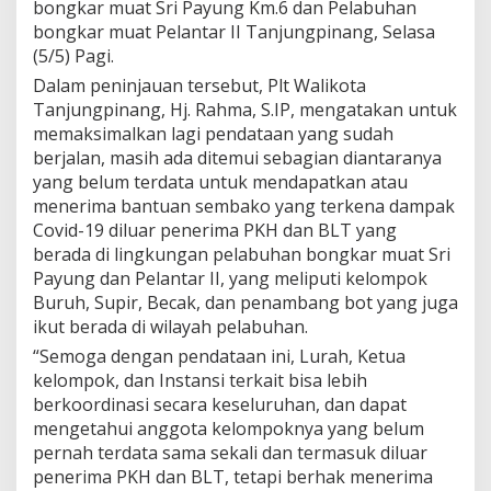
bongkar muat Sri Payung Km.6 dan Pelabuhan
a
bongkar muat Pelantar II Tanjungpinang, Selasa
n
s
(5/5) Pagi.
o
Dalam peninjauan tersebut, Plt Walikota
s
Tanjungpinang, Hj. Rahma, S.IP, mengatakan untuk
D
memaksimalkan lagi pendataan yang sudah
a
m
berjalan, masih ada ditemui sebagian diantaranya
p
yang belum terdata untuk mendapatkan atau
a
menerima bantuan sembako yang terkena dampak
k
Covid-19 diluar penerima PKH dan BLT yang
C
o
berada di lingkungan pelabuhan bongkar muat Sri
v
Payung dan Pelantar II, yang meliputi kelompok
i
Buruh, Supir, Becak, dan penambang bot yang juga
d
ikut berada di wilayah pelabuhan.
-
1
“Semoga dengan pendataan ini, Lurah, Ketua
9
kelompok, dan Instansi terkait bisa lebih
y
berkoordinasi secara keseluruhan, dan dapat
a
mengetahui anggota kelompoknya yang belum
n
g
pernah terdata sama sekali dan termasuk diluar
B
penerima PKH dan BLT, tetapi berhak menerima
e