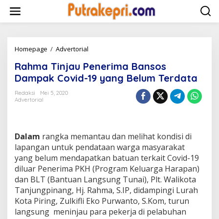
L
e
w
a
t
i
Homepage
/
Advertorial
R
k
a
Rahma Tinjau Penerima Bansos
e
h
k
m
Dampak Covid-19 yang Belum Terdata
o
a
n
T
Redaksi
Mei 5, 2020
t
Advertorial
i
e
n
n
j
a
Dalam
rangka memantau dan melihat kondisi di
u
P
lapangan untuk pendataan warga masyarakat
e
yang belum mendapatkan batuan terkait Covid-19
n
diluar Penerima PKH (Program Keluarga Harapan)
e
dan BLT (Bantuan Langsung Tunai), Plt. Walikota
r
Tanjungpinang, Hj. Rahma, S.IP, didampingi Lurah
i
m
Kota Piring, Zulkifli Eko Purwanto, S.Kom, turun
a
langsung meninjau para pekerja di pelabuhan
B