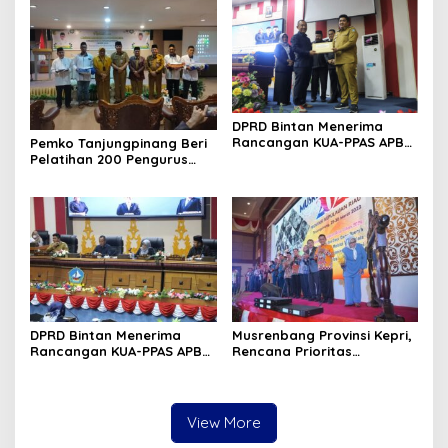
berlangsung Meriah
DPRD Bintan Menerima
Rancangan KUA-PPAS APBD
Pemko Tanjungpinang Beri
2024 Dari Bupati
Pelatihan 200 Pengurus
Masjid
DPRD Bintan Menerima
Musrenbang Provinsi Kepri,
Rancangan KUA-PPAS APBD
Rencana Prioritas
2024 dari Bupati
Pembangunan Bidang
Kelautan dan Perikanan
Tahun 2024 DKP Kepri
View More