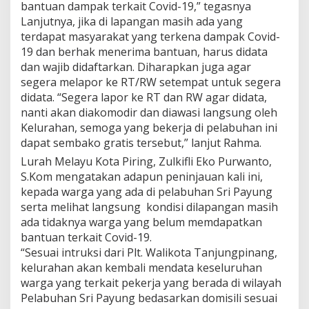
bantuan dampak terkait Covid-19,” tegasnya
l
Lanjutnya, jika di lapangan masih ada yang
u
m
terdapat masyarakat yang terkena dampak Covid-
T
19 dan berhak menerima bantuan, harus didata
e
dan wajib didaftarkan. Diharapkan juga agar
r
segera melapor ke RT/RW setempat untuk segera
d
didata. “Segera lapor ke RT dan RW agar didata,
a
t
nanti akan diakomodir dan diawasi langsung oleh
a
Kelurahan, semoga yang bekerja di pelabuhan ini
dapat sembako gratis tersebut,” lanjut Rahma.
Lurah Melayu Kota Piring, Zulkifli Eko Purwanto,
S.Kom mengatakan adapun peninjauan kali ini,
kepada warga yang ada di pelabuhan Sri Payung
serta melihat langsung kondisi dilapangan masih
ada tidaknya warga yang belum memdapatkan
bantuan terkait Covid-19.
“Sesuai intruksi dari Plt. Walikota Tanjungpinang,
kelurahan akan kembali mendata keseluruhan
warga yang terkait pekerja yang berada di wilayah
Pelabuhan Sri Payung bedasarkan domisili sesuai