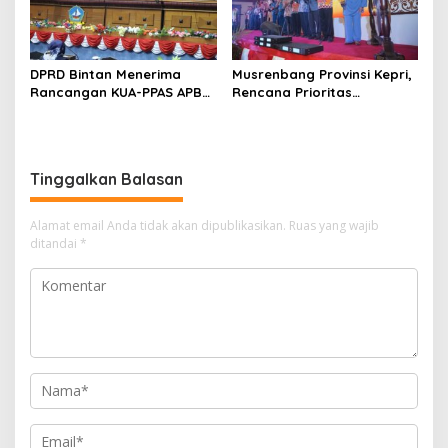
DPRD Bintan Menerima
Musrenbang Provinsi Kepri,
Rancangan KUA-PPAS APBD
Rencana Prioritas
2024 dari Bupati
Pembangunan Bidang
Kelautan dan Perikanan
Tahun 2024 DKP Kepri
Tinggalkan Balasan
Alamat email Anda tidak akan dipublikasikan.
Ruas yang wajib
ditandai
*