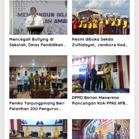
a
s
i
p
o
Mencegah Bullying di
Resmi dibuka Sekda
s
Sekolah, Dinas Pendidikan
Zulhidayat, Jambore Kader
Kepri Gelar Bimtek Sekolah
PKK ke-8 Tingkat Kota
Aman, Belajar Nyaman
Tanjungpinang
berlangsung Meriah
DPRD Bintan Menerima
Pemko Tanjungpinang Beri
Rancangan KUA-PPAS APBD
Pelatihan 200 Pengurus
2024 Dari Bupati
Masjid