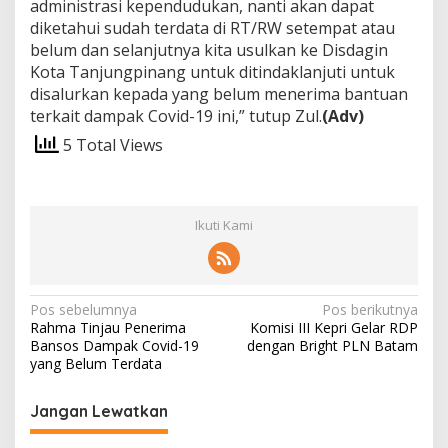
administrasi kependudukan, nanti akan dapat
diketahui sudah terdata di RT/RW setempat atau
belum dan selanjutnya kita usulkan ke Disdagin
Kota Tanjungpinang untuk ditindaklanjuti untuk
disalurkan kepada yang belum menerima bantuan
terkait dampak Covid-19 ini,” tutup Zul.
(Adv)
5 Total Views
Ikuti Kami
N
Pos sebelumnya
Pos berikutnya
Rahma Tinjau Penerima
Komisi III Kepri Gelar RDP
a
Bansos Dampak Covid-19
dengan Bright PLN Batam
v
yang Belum Terdata
i
Jangan Lewatkan
g