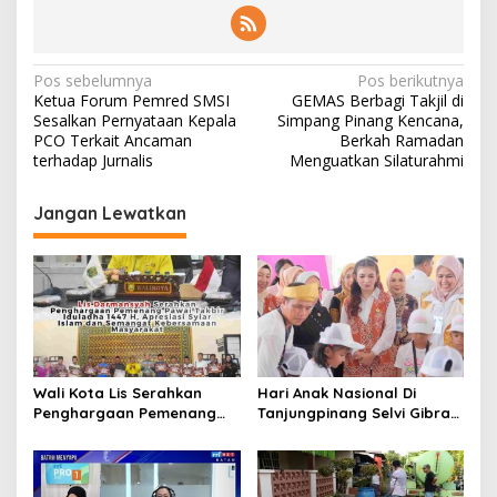
N
Pos sebelumnya
Pos berikutnya
Ketua Forum Pemred SMSI
GEMAS Berbagi Takjil di
a
Sesalkan Pernyataan Kepala
Simpang Pinang Kencana,
v
PCO Terkait Ancaman
Berkah Ramadan
terhadap Jurnalis
Menguatkan Silaturahmi
i
g
Jangan Lewatkan
a
s
i
p
o
s
Wali Kota Lis Serahkan
Hari Anak Nasional Di
Penghargaan Pemenang
Tanjungpinang Selvi Gibran
Pawai Takbir Iduladha 1447
Luncurkan Gerakan
H, Ajak Masyarakat Terus
Nasional RANA
Hidupkan Syiar Islam