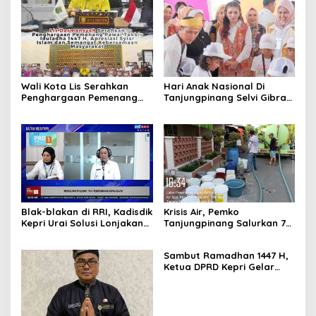
Wali Kota Lis Serahkan
Hari Anak Nasional Di
Penghargaan Pemenang
Tanjungpinang Selvi Gibran
Pawai Takbir Iduladha 1447
Luncurkan Gerakan
H, Ajak Masyarakat Terus
Nasional RANA
Hidupkan Syiar Islam
Blak-blakan di RRI, Kadisdik
Krisis Air, Pemko
Kepri Urai Solusi Lonjakan
Tanjungpinang Salurkan 75
Trafik Aplikasi SPMB 2026
Ton Air Bersih, Distribusi
Terus Berlanj
Sambut Ramadhan 1447 H,
Ketua DPRD Kepri Gelar
Silaturahmi dan Bagi
Sembako untuk Keluarga
Besar Sekretariat