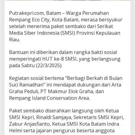
G
S
Putrakepri.com, Batam – Warga Perumahan
a
Rempang Eco City, Kota Batam, merasa bersyukur
l
u
setelah menerima paket sembako dari Serikat
r
Media Siber Indonesia (SMSI) Provinsi Kepulauan
k
Riau.
a
n
Bantuan ini diberikan dalam rangka bakti sosial
B
a
memperingati HUT ke-8 SMSI, yang berlangsung
n
pada Sabtu (22/3/2025).
t
u
Kegiatan sosial bertema “Berbagi Berkah di Bulan
a
Suci Ramadhan” ini mendapat dukungan dari Arta
n
S
Graha Peduli, PT Makmur Elok Graha, dan
e
Rempang Island Conservation Area.
m
b
Paket sembako diserahkan langsung oleh Ketua
a
SMSI Kepri, Rinaldi Samjaya, Sekretaris SMSI Kepri,
k
o
Zabur Anjasfianto, Ketua SMSI Kota Batam Indra
p
Helmi serta jajaran pengurus beserta anggota
a