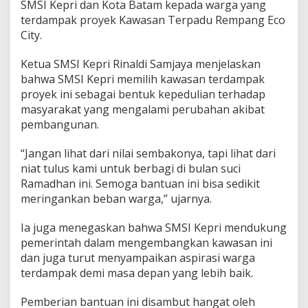
SMSI Kepri dan Kota Batam kepada warga yang
d
terdampak proyek Kawasan Terpadu Rempang Eco
a
City.
W
a
r
Ketua SMSI Kepri Rinaldi Samjaya menjelaskan
g
bahwa SMSI Kepri memilih kawasan terdampak
a
proyek ini sebagai bentuk kepedulian terhadap
R
masyarakat yang mengalami perubahan akibat
e
m
pembangunan.
p
a
“Jangan lihat dari nilai sembakonya, tapi lihat dari
n
niat tulus kami untuk berbagi di bulan suci
g
Ramadhan ini. Semoga bantuan ini bisa sedikit
E
c
meringankan beban warga,” ujarnya.
o
C
Ia juga menegaskan bahwa SMSI Kepri mendukung
i
pemerintah dalam mengembangkan kawasan ini
t
dan juga turut menyampaikan aspirasi warga
y
terdampak demi masa depan yang lebih baik.
Pemberian bantuan ini disambut hangat oleh