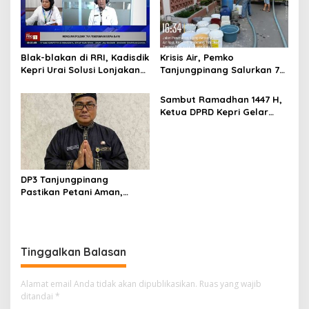
Blak-blakan di RRI, Kadisdik
Krisis Air, Pemko
Kepri Urai Solusi Lonjakan
Tanjungpinang Salurkan 75
Trafik Aplikasi SPMB 2026
Ton Air Bersih, Distribusi
Terus Berlanj
Sambut Ramadhan 1447 H,
Ketua DPRD Kepri Gelar
Silaturahmi dan Bagi
Sembako untuk Keluarga
Besar Sekretariat
DP3 Tanjungpinang
Pastikan Petani Aman,
Gerai Pangan Jadi
Instrumen Kendali Inflasi
Tinggalkan Balasan
Alamat email Anda tidak akan dipublikasikan.
Ruas yang wajib
ditandai
*