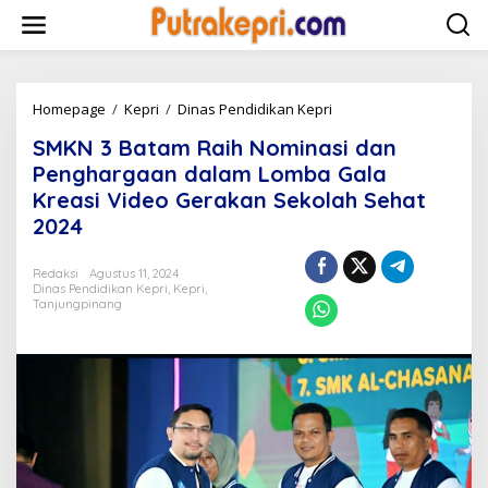
L
e
w
a
t
i
Homepage
/
Kepri
/
Dinas Pendidikan Kepri
S
k
M
SMKN 3 Batam Raih Nominasi dan
e
K
k
N
Penghargaan dalam Lomba Gala
o
3
Kreasi Video Gerakan Sekolah Sehat
n
B
2024
t
a
e
t
n
a
Redaksi
Agustus 11, 2024
m
Dinas Pendidikan Kepri
,
Kepri
,
R
Tanjungpinang
a
i
h
N
o
m
i
n
a