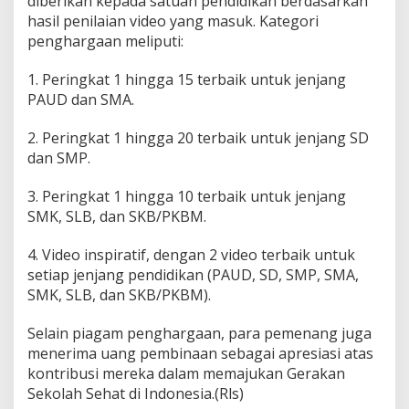
diberikan kepada satuan pendidikan berdasarkan
k
hasil penilaian video yang masuk. Kategori
o
penghargaan meliputi:
l
a
1. Peringkat 1 hingga 15 terbaik untuk jenjang
h
S
PAUD dan SMA.
e
h
2. Peringkat 1 hingga 20 terbaik untuk jenjang SD
a
dan SMP.
t
2
3. Peringkat 1 hingga 10 terbaik untuk jenjang
0
2
SMK, SLB, dan SKB/PKBM.
4
4. Video inspiratif, dengan 2 video terbaik untuk
setiap jenjang pendidikan (PAUD, SD, SMP, SMA,
SMK, SLB, dan SKB/PKBM).
Selain piagam penghargaan, para pemenang juga
menerima uang pembinaan sebagai apresiasi atas
kontribusi mereka dalam memajukan Gerakan
Sekolah Sehat di Indonesia.(Rls)