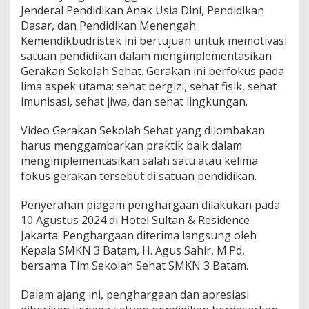
Jenderal Pendidikan Anak Usia Dini, Pendidikan
a
G
Dasar, dan Pendidikan Menengah
a
Kemendikbudristek ini bertujuan untuk memotivasi
l
satuan pendidikan dalam mengimplementasikan
a
Gerakan Sekolah Sehat. Gerakan ini berfokus pada
K
r
lima aspek utama: sehat bergizi, sehat fisik, sehat
e
imunisasi, sehat jiwa, dan sehat lingkungan.
a
s
Video Gerakan Sekolah Sehat yang dilombakan
i
harus menggambarkan praktik baik dalam
V
i
mengimplementasikan salah satu atau kelima
d
fokus gerakan tersebut di satuan pendidikan.
e
o
Penyerahan piagam penghargaan dilakukan pada
G
10 Agustus 2024 di Hotel Sultan & Residence
e
r
Jakarta. Penghargaan diterima langsung oleh
a
Kepala SMKN 3 Batam, H. Agus Sahir, M.Pd,
k
bersama Tim Sekolah Sehat SMKN 3 Batam.
a
n
Dalam ajang ini, penghargaan dan apresiasi
S
e