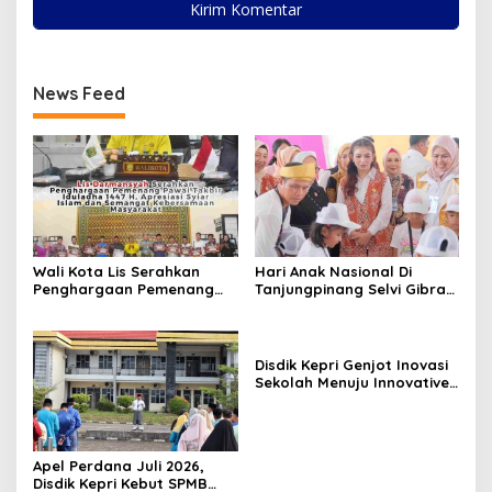
News Feed
Wali Kota Lis Serahkan
Hari Anak Nasional Di
Penghargaan Pemenang
Tanjungpinang Selvi Gibran
Pawai Takbir Iduladha 1447
Luncurkan Gerakan
H, Ajak Masyarakat Terus
Nasional RANA
Hidupkan Syiar Islam
Disdik Kepri Genjot Inovasi
Sekolah Menuju Innovative
Government Award 2026
Apel Perdana Juli 2026,
Disdik Kepri Kebut SPMB