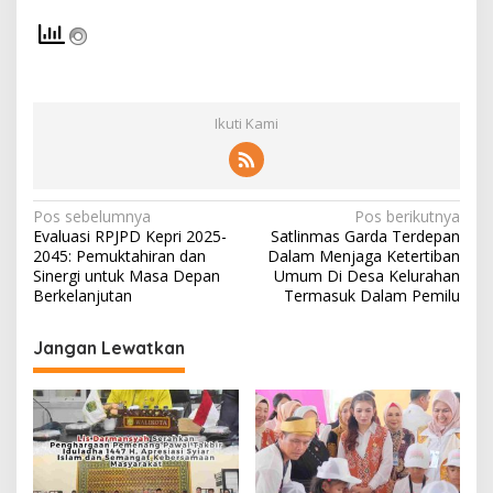
Ikuti Kami
N
Pos sebelumnya
Pos berikutnya
Evaluasi RPJPD Kepri 2025-
Satlinmas Garda Terdepan
a
2045: Pemuktahiran dan
Dalam Menjaga Ketertiban
v
Sinergi untuk Masa Depan
Umum Di Desa Kelurahan
Berkelanjutan
Termasuk Dalam Pemilu
i
g
Jangan Lewatkan
a
s
i
p