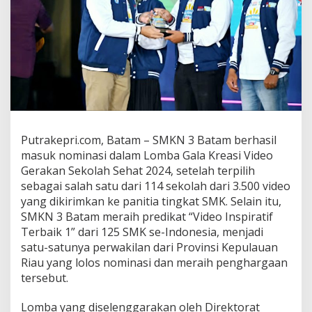
s
i
d
a
n
P
e
n
g
h
a
Putrakepri.com, Batam – SMKN 3 Batam berhasil
r
masuk nominasi dalam Lomba Gala Kreasi Video
g
Gerakan Sekolah Sehat 2024, setelah terpilih
a
a
sebagai salah satu dari 114 sekolah dari 3.500 video
n
yang dikirimkan ke panitia tingkat SMK. Selain itu,
d
SMKN 3 Batam meraih predikat “Video Inspiratif
a
Terbaik 1” dari 125 SMK se-Indonesia, menjadi
l
satu-satunya perwakilan dari Provinsi Kepulauan
a
m
Riau yang lolos nominasi dan meraih penghargaan
L
tersebut.
o
m
Lomba yang diselenggarakan oleh Direktorat
b