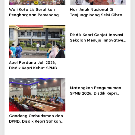
o
s
Wali Kota Lis Serahkan
Hari Anak Nasional Di
Penghargaan Pemenang
Tanjungpinang Selvi Gibran
Pawai Takbir Iduladha 1447
Luncurkan Gerakan
H, Ajak Masyarakat Terus
Nasional RANA
Hidupkan Syiar Islam
Disdik Kepri Genjot Inovasi
Sekolah Menuju Innovative
Government Award 2026
Apel Perdana Juli 2026,
Disdik Kepri Kebut SPMB
Tahap II dan Seleksi Kepsek
Matangkan Pengumuman
SPMB 2026, Disdik Kepri
Gelar Rapat Koordinasi
Gandeng Ombudsman dan
DPRD, Disdik Kepri Sahkan
Hasil Kelulusan SPMB 2026