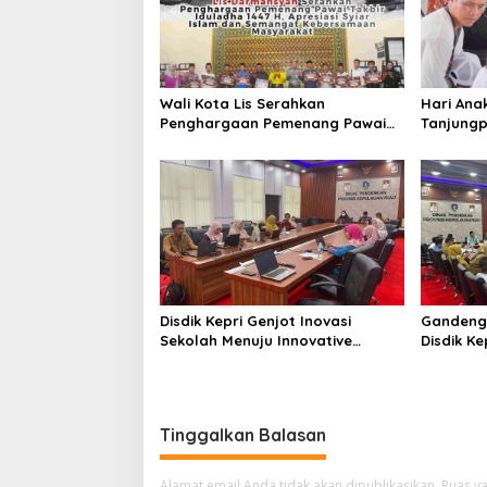
i
p
o
Wali Kota Lis Serahkan
Hari Ana
s
Penghargaan Pemenang Pawai
Tanjungp
Takbir Iduladha 1447 H, Ajak
Luncurka
Masyarakat Terus Hidupkan
RANA
Syiar Islam
Disdik Kepri Genjot Inovasi
Gandeng
Sekolah Menuju Innovative
Disdik Ke
Government Award 2026
Kelulusa
Tinggalkan Balasan
Alamat email Anda tidak akan dipublikasikan.
Ruas ya