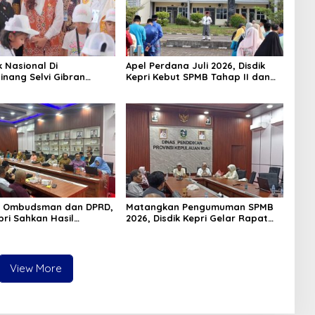
k Nasional Di
Apel Perdana Juli 2026, Disdik
inang Selvi Gibran
Kepri Kebut SPMB Tahap II dan
n Gerakan Nasional
Seleksi Kepsek
 Ombudsman dan DPRD,
Matangkan Pengumuman SPMB
pri Sahkan Hasil
2026, Disdik Kepri Gelar Rapat
n SPMB 2026
Koordinasi
View More