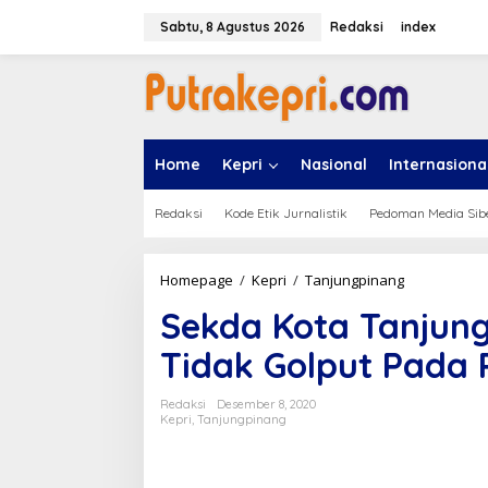
L
e
Sabtu, 8 Agustus 2026
Redaksi
index
w
a
t
i
k
e
Home
Kepri
Nasional
Internasiona
k
o
n
Redaksi
Kode Etik Jurnalistik
Pedoman Media Sib
t
e
n
Homepage
/
Kepri
/
Tanjungpinang
S
e
Sekda Kota Tanjun
k
d
Tidak Golput Pada 
a
K
o
Redaksi
Desember 8, 2020
t
Kepri
,
Tanjungpinang
a
T
a