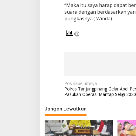
i
“Maka itu saya harap dapat be
d
suara dengan berdasarkan yang
a
pungkasnya.( Winda)
k
G
o
l
p
u
t
P
a
d
a
P
N
Pos sebelumnya
i
Polres Tanjungpinang Gelar Apel Pe
l
a
Pasukan Operasi Mantap Seligi 2020
k
v
a
d
i
Jangan Lewatkan
a
g
2
0
a
2
s
0