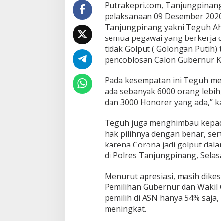
n
Putrakepri.com, Tanjungpinang
j
pelaksanaan 09 Desember 2020
u
Tanjungpinang yakni Teguh A
n
semua pegawai yang berkerja 
g
tidak Golput ( Golongan Putih)
p
i
pencoblosan Calon Gubernur K
n
a
Pada kesempatan ini Teguh me
n
ada sebanyak 6000 orang lebih, 
g
dan 3000 Honorer yang ada,” k
H
a
r
Teguh juga menghimbau kepada
a
hak pilihnya dengan benar, ser
p
karena Corona jadi golput dalam
A
di Polres Tanjungpinang, Selasa
S
N
U
Menurut apresiasi, masih dike
n
Pemilihan Gubernur dan Wakil 
t
pemilih di ASN hanya 54% saja
u
meningkat.
k
T