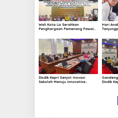
Wali Kota Lis Serahkan
Hari Ana
Penghargaan Pemenang Pawai
Tanjungp
Takbir Iduladha 1447 H, Ajak
Luncurka
Masyarakat Terus Hidupkan
RANA
Syiar Islam
Disdik Kepri Genjot Inovasi
Gandeng
Sekolah Menuju Innovative
Disdik Ke
Government Award 2026
Kelulusa