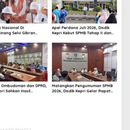
k Nasional Di
Apel Perdana Juli 2026, Disdik
inang Selvi Gibran
Kepri Kebut SPMB Tahap II dan
n Gerakan Nasional
Seleksi Kepsek
 Ombudsman dan DPRD,
Matangkan Pengumuman SPMB
pri Sahkan Hasil
2026, Disdik Kepri Gelar Rapat
n SPMB 2026
Koordinasi
ng wajib ditandai
*