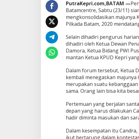
a
PutraKepri.com,BATAM —
Pen
r
Batamcentre, Sabtu (23/11) si
K
mengkonsolidasikan majunya Ke
o
Pilkada Batam, 2020 mendatang
n
s
o
Selain dihadiri pengurus haria
l
dihadiri oleh Ketua Dewan Pe
i
Damora, Ketua Bidang PWI Pusat
d
mantan Ketua KPUD Kepri yang 
a
s
i
Dalam forum tersebut, Ketua 
U
kembali menegaskan majunya C
s
merupakan suatu kebanggaan ba
u
sama. Orang lain bisa kita bes
n
g
C
Pertemuan yang berjalan santa
a
depan yang harus dilakukan Ca
n
hadir diminta masukan dan sa
d
r
Dalam kesempatan itu Candra,
a
I
ikut bertarung dalam kontesta