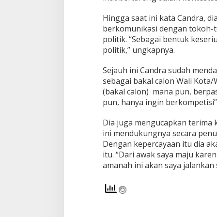
b
r
Hingga saat ini kata Candra, di
a
berkomunikasi dengan tokoh-to
h
politik. “Sebagai bentuk keseri
i
m
politik,” ungkapnya.
Sejauh ini Candra sudah mendaf
sebagai bakal calon Wali Kota/
(bakal calon) mana pun, berpa
pun, hanya ingin berkompetisi”
Dia juga mengucapkan terima k
ini mendukungnya secara penu
Dengan kepercayaan itu dia ak
itu. “Dari awak saya maju kare
amanah ini akan saya jalankan 