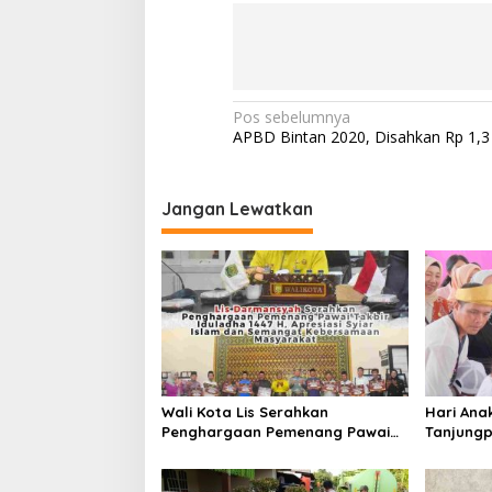
N
Pos sebelumnya
APBD Bintan 2020, Disahkan Rp 1,3 
a
v
i
Jangan Lewatkan
g
a
s
i
p
o
Wali Kota Lis Serahkan
Hari Ana
s
Penghargaan Pemenang Pawai
Tanjungp
Takbir Iduladha 1447 H, Ajak
Luncurka
Masyarakat Terus Hidupkan
RANA
Syiar Islam