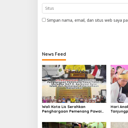
Simpan nama, email, dan situs web saya pa
News Feed
Wali Kota Lis Serahkan
Hari Ana
Penghargaan Pemenang Pawai
Tanjungp
Takbir Iduladha 1447 H, Ajak
Luncurka
Masyarakat Terus Hidupkan
RANA
Syiar Islam