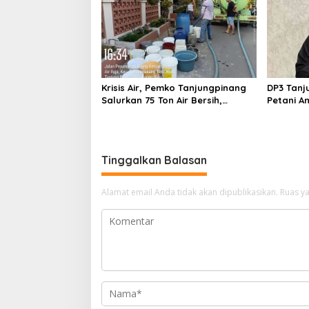
Krisis Air, Pemko Tanjungpinang
DP3 Tanj
Salurkan 75 Ton Air Bersih,
Petani A
Distribusi Terus Berlanj
Instrumen
Tinggalkan Balasan
Alamat email Anda tidak akan dipublikasikan.
Ruas ya