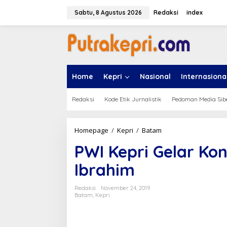
L
e
Sabtu, 8 Agustus 2026
Redaksi
index
w
a
t
i
k
e
Home
Kepri
Nasional
Internasiona
k
o
n
Redaksi
Kode Etik Jurnalistik
Pedoman Media Sib
t
e
n
Homepage
/
Kepri
/
Batam
P
W
PWI Kepri Gelar Ko
I
K
Ibrahim
e
p
r
Redaksi
November 24, 2019
i
Batam
,
Kepri
G
e
l