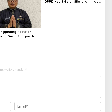
DPRD Kepri Gelar Silaturahmi dan
Bagi Sembako untuk Keluarga
Besar Sekretariat
ungpinang Pastikan
man, Gerai Pangan Jadi
 Kendali Inflasi
ng wajib ditandai
*