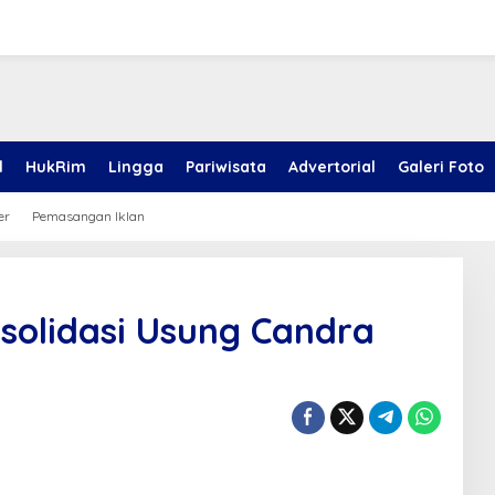
l
HukRim
Lingga
Pariwisata
Advertorial
Galeri Foto
er
Pemasangan Iklan
nsolidasi Usung Candra