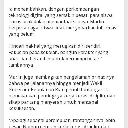
S
Ia menambahkan, dengan perkembangan
M
A
teknologi digital yang semakin pesat, para siswa
N
harus bijak dalam memanfaatkannya. Marlin
1
berpesan agar siswa tidak menyebarkan informasi
B
yang belum
i
n
t
Hindari hal-hal yang merugikan diri sendiri.
a
Fokuslah pada sekolah, bangun karakter yang
n
kuat, dan beranilah untuk bermimpi besar,”
tambahnya.
Marlin juga membagikan pengalaman pribadinya,
bahwa perjalanannya hingga menjadi Wakil
Gubernur Kepulauan Riau penuh tantangan. Ia
menekankan pentingnya kerja keras, disiplin, dan
sikap pantang menyerah untuk mencapai
kesuksesan.
“Apalagi sebagai perempuan, tantangannya lebih
besar. Namun dengan kerja keras, disiplin, dan