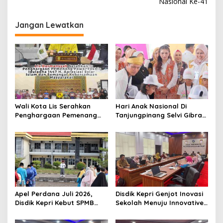
i
Nasional Ke-41
g
Jangan Lewatkan
a
s
i
p
o
s
Wali Kota Lis Serahkan
Hari Anak Nasional Di
Penghargaan Pemenang
Tanjungpinang Selvi Gibran
Pawai Takbir Iduladha 1447
Luncurkan Gerakan
H, Ajak Masyarakat Terus
Nasional RANA
Hidupkan Syiar Islam
Apel Perdana Juli 2026,
Disdik Kepri Genjot Inovasi
Disdik Kepri Kebut SPMB
Sekolah Menuju Innovative
Tahap II dan Seleksi Kepsek
Government Award 2026