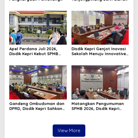
Pawai Takbir Iduladha 1447
Luncurkan Gerakan
H, Ajak Masyarakat Terus
Nasional RANA
Hidupkan Syiar Islam
Apel Perdana Juli 2026,
Disdik Kepri Genjot Inovasi
Disdik Kepri Kebut SPMB
Sekolah Menuju Innovative
Tahap II dan Seleksi Kepsek
Government Award 2026
Gandeng Ombudsman dan
Matangkan Pengumuman
DPRD, Disdik Kepri Sahkan
SPMB 2026, Disdik Kepri
Hasil Kelulusan SPMB 2026
Gelar Rapat Koordinasi
View More