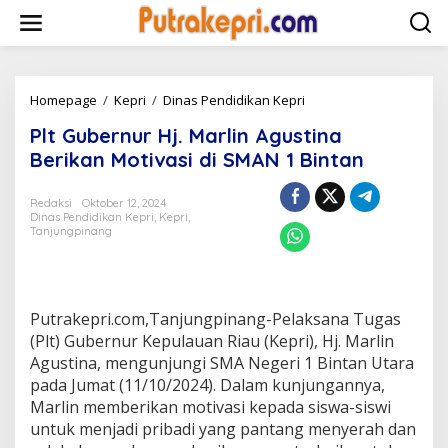
L
e
w
a
t
i
Homepage
/
Kepri
/
Dinas Pendidikan Kepri
P
k
l
Plt Gubernur Hj. Marlin Agustina
e
t
k
G
Berikan Motivasi di SMAN 1 Bintan
o
u
n
b
Redaksi
Oktober 12, 2024
t
e
Dinas Pendidikan Kepri
,
Kepri
,
e
r
Tanjungpinang
n
n
u
r
H
j
Putrakepri.com,Tanjungpinang-Pelaksana Tugas
.
(Plt) Gubernur Kepulauan Riau (Kepri), Hj. Marlin
M
Agustina, mengunjungi SMA Negeri 1 Bintan Utara
a
pada Jumat (11/10/2024). Dalam kunjungannya,
r
Marlin memberikan motivasi kepada siswa-siswi
l
i
untuk menjadi pribadi yang pantang menyerah dan
n