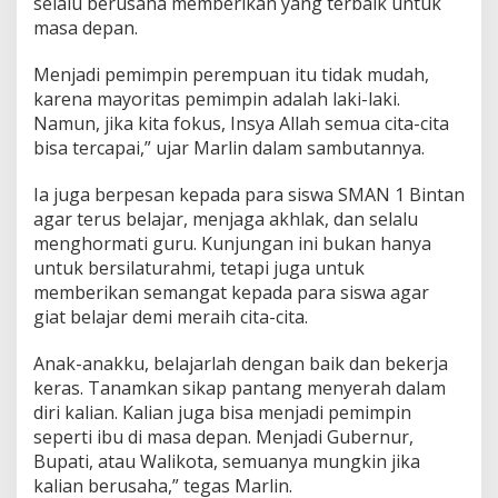
selalu berusaha memberikan yang terbaik untuk
A
masa depan.
g
u
Menjadi pemimpin perempuan itu tidak mudah,
s
t
karena mayoritas pemimpin adalah laki-laki.
i
Namun, jika kita fokus, Insya Allah semua cita-cita
n
bisa tercapai,” ujar Marlin dalam sambutannya.
a
B
Ia juga berpesan kepada para siswa SMAN 1 Bintan
e
r
agar terus belajar, menjaga akhlak, dan selalu
i
menghormati guru. Kunjungan ini bukan hanya
k
untuk bersilaturahmi, tetapi juga untuk
a
memberikan semangat kepada para siswa agar
n
M
giat belajar demi meraih cita-cita.
o
t
Anak-anakku, belajarlah dengan baik dan bekerja
i
keras. Tanamkan sikap pantang menyerah dalam
v
diri kalian. Kalian juga bisa menjadi pemimpin
a
s
seperti ibu di masa depan. Menjadi Gubernur,
i
Bupati, atau Walikota, semuanya mungkin jika
d
kalian berusaha,” tegas Marlin.
i