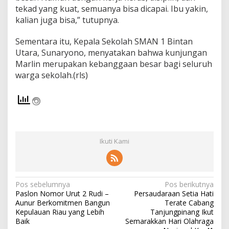
tekad yang kuat, semuanya bisa dicapai. Ibu yakin,
kalian juga bisa,” tutupnya.
Sementara itu, Kepala Sekolah SMAN 1 Bintan
Utara, Sunaryono, menyatakan bahwa kunjungan
Marlin merupakan kebanggaan besar bagi seluruh
warga sekolah.(rls)
Ikuti Kami
N
Pos sebelumnya
Pos berikutnya
Paslon Nomor Urut 2 Rudi –
Persaudaraan Setia Hati
a
Aunur Berkomitmen Bangun
Terate Cabang
v
Kepulauan Riau yang Lebih
Tanjungpinang Ikut
Baik
Semarakkan Hari Olahraga