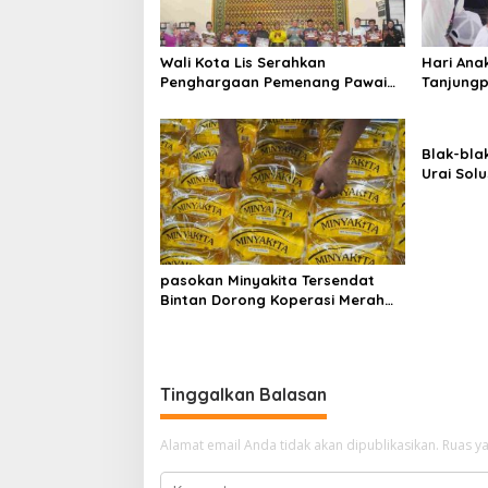
p
o
Wali Kota Lis Serahkan
Hari Ana
s
Penghargaan Pemenang Pawai
Tanjungp
Takbir Iduladha 1447 H, Ajak
Luncurka
Masyarakat Terus Hidupkan
RANA
Syiar Islam
Blak-blak
Urai Solu
Aplikasi
pasokan Minyakita Tersendat
Bintan Dorong Koperasi Merah
Putih Jadi distributor
Tinggalkan Balasan
Alamat email Anda tidak akan dipublikasikan.
Ruas ya