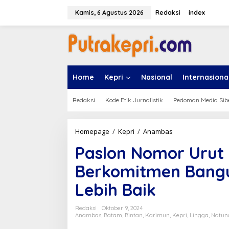
L
e
Kamis, 6 Agustus 2026
Redaksi
index
w
a
t
i
k
e
Home
Kepri
Nasional
Internasiona
k
o
n
Redaksi
Kode Etik Jurnalistik
Pedoman Media Sib
t
e
n
Homepage
/
Kepri
/
Anambas
P
a
Paslon Nomor Urut 
s
l
Berkomitmen Bangu
o
n
Lebih Baik
N
o
m
Redaksi
Oktober 9, 2024
o
Anambas
,
Batam
,
Bintan
,
Karimun
,
Kepri
,
Lingga
,
Natun
r