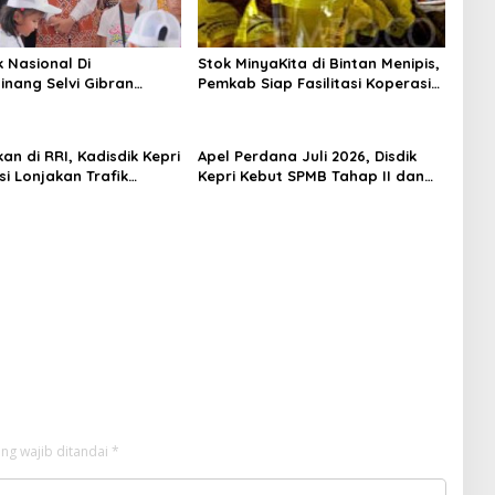
k Nasional Di
Stok MinyaKita di Bintan Menipis,
inang Selvi Gibran
Pemkab Siap Fasilitasi Koperasi
n Gerakan Nasional
Jadi Distributor
an di RRI, Kadisdik Kepri
Apel Perdana Juli 2026, Disdik
si Lonjakan Trafik
Kepri Kebut SPMB Tahap II dan
 SPMB 2026
Seleksi Kepsek
ng wajib ditandai
*