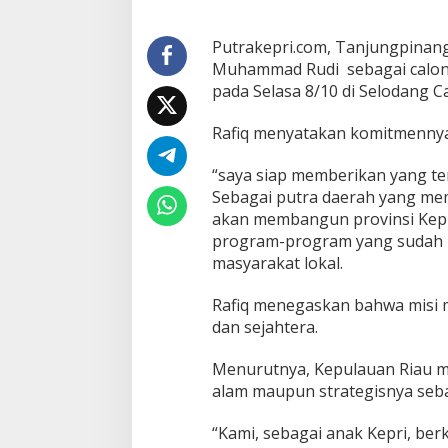
U
r
u
Putrakepri.com, Tanjungpinang
t
Muhammad Rudi sebagai calon 
2
pada Selasa 8/10 di Selodang Ca
R
u
Rafiq menyatakan komitmennya
d
i
-
“saya siap memberikan yang ter
A
Sebagai putra daerah yang mem
u
akan membangun provinsi Kepu
n
program-program yang sudah k
u
r
masyarakat lokal.
B
e
Rafiq menegaskan bahwa misi m
r
dan sejahtera.
k
o
Menurutnya, Kepulauan Riau mem
m
i
alam maupun strategisnya seba
t
m
“Kami, sebagai anak Kepri, be
e