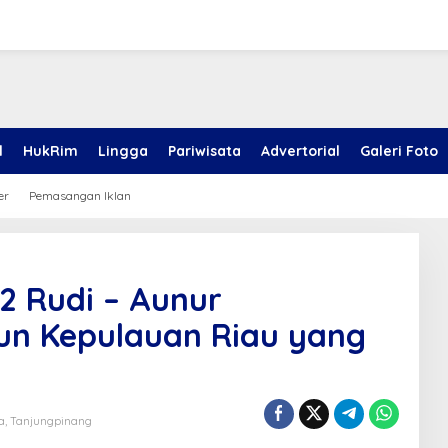
l
HukRim
Lingga
Pariwisata
Advertorial
Galeri Foto
er
Pemasangan Iklan
2 Rudi – Aunur
n Kepulauan Riau yang
a
,
Tanjungpinang