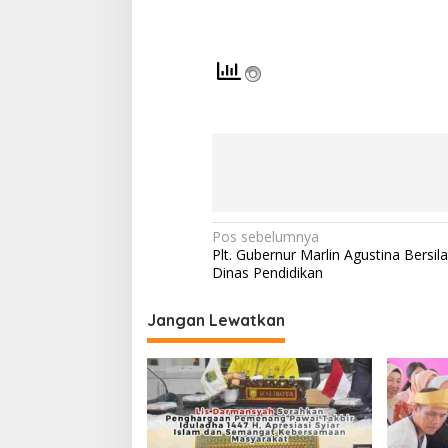
N
Pos sebelumnya
Plt. Gubernur Marlin Agustina Bersil
a
Dinas Pendidikan
v
i
Jangan Lewatkan
g
a
s
i