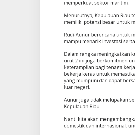
memperkuat sektor maritim.
e
b
i
Menurutnya, Kepulauan Riau terl
h
memiliki potensi besar untuk m
B
a
Rudi-Aunur berencana untuk m
i
mampu menarik investasi serta
k
Dalam rangka meningkatkan ke
urut 2 ini juga berkomitmen un
keterampilan bagi tenaga kerj
bekerja keras untuk memastika
yang mumpuni dan dapat bersain
luar negeri.
Aunur juga tidak melupakan sek
Kepulauan Riau.
Nanti kita akan mengembangkan 
domestik dan internasional, un