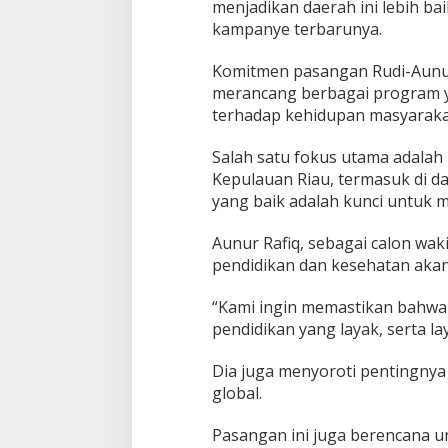
menjadikan daerah ini lebih bai
n
kampanye terbarunya.
B
a
n
Komitmen pasangan Rudi-Aunur i
g
merancang berbagai program y
u
terhadap kehidupan masyaraka
n
K
e
Salah satu fokus utama adalah 
p
Kepulauan Riau, termasuk di da
u
yang baik adalah kunci untuk
l
a
Aunur Rafiq, sebagai calon wa
u
a
pendidikan dan kesehatan aka
n
R
“Kami ingin memastikan bahwa
i
pendidikan yang layak, serta l
a
u
Dia juga menyoroti pentingny
y
a
global.
n
g
Pasangan ini juga berencana 
L