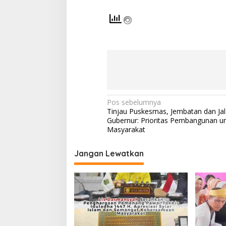
N
Pos sebelumnya
Tinjau Puskesmas, Jembatan dan Jal
a
Gubernur: Prioritas Pembangunan u
v
Masyarakat
i
Jangan Lewatkan
g
a
s
i
p