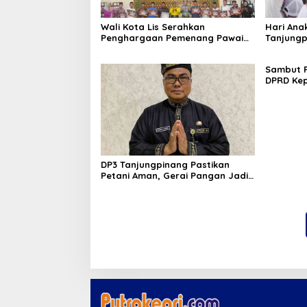
Wali Kota Lis Serahkan
Hari Ana
Penghargaan Pemenang Pawai
Tanjungp
Takbir Iduladha 1447 H, Ajak
Luncurka
Masyarakat Terus Hidupkan
RANA
Sambut R
Syiar Islam
DPRD Kep
Bagi Sem
Besar Se
DP3 Tanjungpinang Pastikan
Petani Aman, Gerai Pangan Jadi
Instrumen Kendali Inflasi