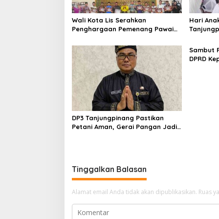
o
s
Wali Kota Lis Serahkan
Hari Ana
Penghargaan Pemenang Pawai
Tanjungp
Takbir Iduladha 1447 H, Ajak
Luncurka
Masyarakat Terus Hidupkan
RANA
Sambut R
Syiar Islam
DPRD Kep
Bagi Sem
Besar Se
DP3 Tanjungpinang Pastikan
Petani Aman, Gerai Pangan Jadi
Instrumen Kendali Inflasi
Tinggalkan Balasan
Alamat email Anda tidak akan dipublikasikan.
Ruas ya