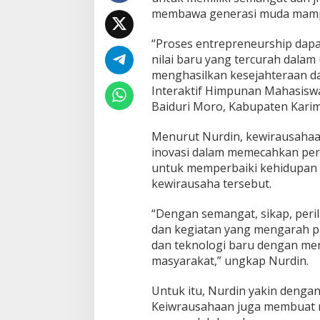
h
membawa generasi muda mampu 
a
r
“Proses entrepreneurship dap
u
s
nilai baru yang tercurah dalam
B
menghasilkan kesejahteraan da
e
Interaktif Himpunan Mahasisw
r
Baiduri Moro, Kabupaten Karimu
j
i
w
Menurut Nurdin, kewirausahaa
a
inovasi dalam memecahkan pers
E
untuk memperbaiki kehidupan
n
kewirausaha tersebut.
t
r
e
“Dengan semangat, sikap, per
p
dan kegiatan yang mengarah p
r
dan teknologi baru dengan men
e
masyarakat,” ungkap Nurdin.
n
u
e
Untuk itu, Nurdin yakin denga
r
Keiwrausahaan juga membuat m