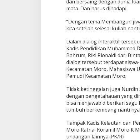
dan bersaing dengan dunia lua
mata. Dan harus dihadapi.
“Dengan tema Membangun jiwa 
kita setelah selesai kuliah nanti
Dalam dialog interaktif terseb
Kadis Pendidikan Muhammad D
Bahrum, Riki Rionaldi dari Bin
dialog tersebut terdapat sisw
Kecamatan Moro, Mahasiswa U
Pemudi Kecamatan Moro.
Tidak ketinggalan juga Nurdi
dengan pengetahauan yang dimi
bisa menjawab diberikan sagu 
tumbuh berkembang nanti nya 
Tampak Kadis Kelautan dan Per
Moro Ratna, Koramil Moro K M
undangan lainnya.(PK/R)