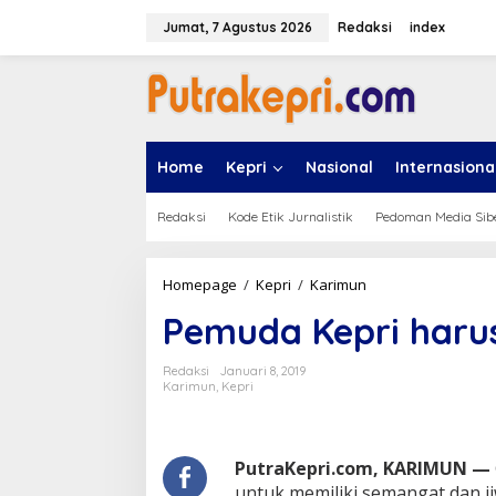
L
e
Jumat, 7 Agustus 2026
Redaksi
index
w
a
t
i
k
e
Home
Kepri
Nasional
Internasiona
k
o
n
Redaksi
Kode Etik Jurnalistik
Pedoman Media Sib
t
e
n
Homepage
/
Kepri
/
Karimun
P
e
Pemuda Kepri harus
m
u
d
Redaksi
Januari 8, 2019
a
Karimun
,
Kepri
K
e
p
r
PutraKepri.com, KARIMUN —
i
untuk memiliki semangat dan ji