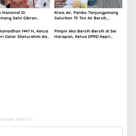
k Nasional Di
Krisis Air, Pemko Tanjungpinang
inang Selvi Gibran
Salurkan 75 Ton Air Bersih,
n Gerakan Nasional
Distribusi Terus Berlanj
amadhan 1447 H, Ketua
Pimpin Aksi Bersih-Bersih di Sei
ri Gelar Silaturahmi dan
Harapan, Ketua DPRD Kepri
bako untuk Keluarga
Implementasikan Gerakan
kretariat
Indonesia ASRI
ng wajib ditandai
*