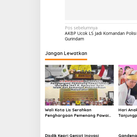
N
Pos sebelumnya
AKBP Ucok LS Jadi Komandan Polisi 
a
Gurindam
v
i
Jangan Lewatkan
g
a
s
i
p
o
Wali Kota Lis Serahkan
Hari Ana
s
Penghargaan Pemenang Pawai
Tanjungp
Takbir Iduladha 1447 H, Ajak
Luncurka
Masyarakat Terus Hidupkan
RANA
Syiar Islam
Disdik Kepri Genjot Inovasi
Gandeng