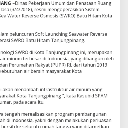
NANG –
Dinas Pekerjaan Umum dan Penataan Ruang
lasa (3/4/2018), resmi mengoperasikan Sistem
Sea Water Reverse Osmosis (SWRO) Batu Hitam Kota
alam peluncuran Soft Launching Seawater Reverse
erasi SWRO Batu Hitam Tanjungpinang.
knologi SWRO di Kota Tanjungpinang ini, merupakan
air minum terbesar di Indonesia, yang dibangun oleh
an Perumahan Rakyat (PUPR) RI, dari tahun 2013
kebutuhan air bersih masyarakat Kota
 akan menambah infrastruktur air minum yang
arakat Kota Tanjungpinang “, kata Kasubid SPAM
ar, pada acara itu.
knya tengah merealisasikan program pembangunan
ah di Indonesia, yakni dengan melakukan perluasan
r bersih ke seluruh rumah tangga yang ditargetkan