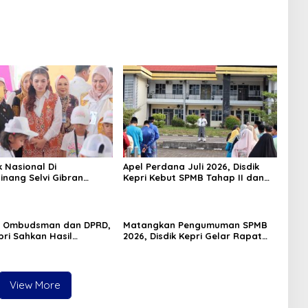
k Nasional Di
Apel Perdana Juli 2026, Disdik
inang Selvi Gibran
Kepri Kebut SPMB Tahap II dan
n Gerakan Nasional
Seleksi Kepsek
 Ombudsman dan DPRD,
Matangkan Pengumuman SPMB
pri Sahkan Hasil
2026, Disdik Kepri Gelar Rapat
n SPMB 2026
Koordinasi
View More