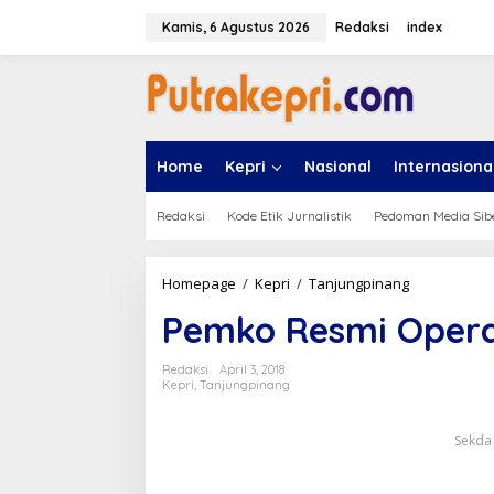
L
e
Kamis, 6 Agustus 2026
Redaksi
index
w
a
t
i
k
e
Home
Kepri
Nasional
Internasiona
k
o
n
Redaksi
Kode Etik Jurnalistik
Pedoman Media Sib
t
e
n
Homepage
/
Kepri
/
Tanjungpinang
P
e
Pemko Resmi Oper
m
k
o
Redaksi
April 3, 2018
R
Kepri
,
Tanjungpinang
e
s
Sekda 
m
i
O