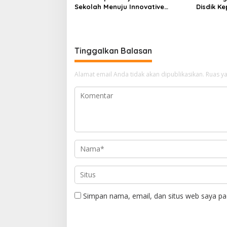
Sekolah Menuju Innovative
Disdik Ke
Government Award 2026
Kelulusa
Tinggalkan Balasan
Alamat email Anda tidak akan dipublikasikan.
Ruas ya
Simpan nama, email, dan situs web saya pa