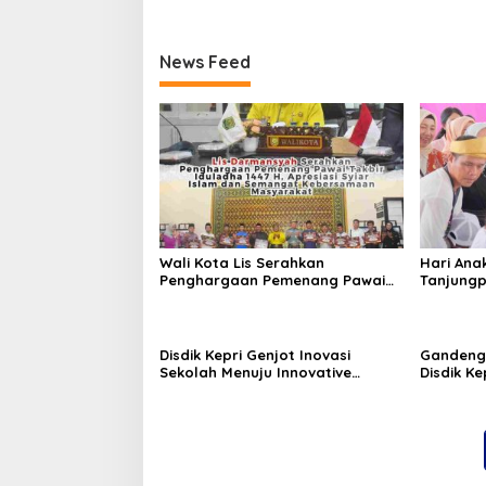
News Feed
Wali Kota Lis Serahkan
Hari Ana
Penghargaan Pemenang Pawai
Tanjungp
Takbir Iduladha 1447 H, Ajak
Luncurka
Masyarakat Terus Hidupkan
RANA
Syiar Islam
Disdik Kepri Genjot Inovasi
Gandeng
Sekolah Menuju Innovative
Disdik Ke
Government Award 2026
Kelulusa