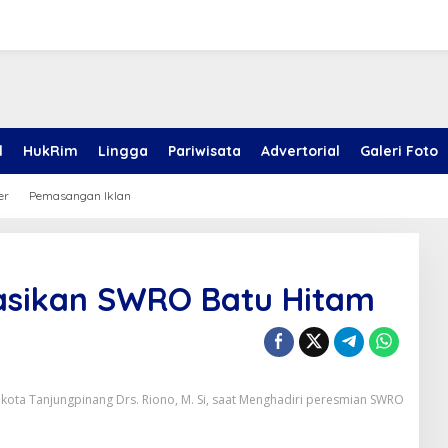
l
HukRim
Lingga
Pariwisata
Advertorial
Galeri Foto
er
Pemasangan Iklan
asikan SWRO Batu Hitam
kota Tanjungpinang Drs. Riono, M. Si, saat Menghadiri peresmian SWRO