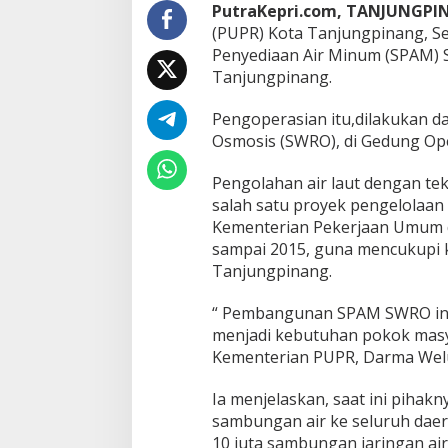
p
PutraKepri.com, TANJUNGPI
e
(PUPR) Kota Tanjungpinang, Se
r
Penyediaan Air Minum (SPAM) 
a
Tanjungpinang.
s
i
k
Pengoperasian itu,dilakukan d
a
Osmosis (SWRO), di Gedung Op
n
S
Pengolahan air laut dengan te
W
salah satu proyek pengelolaan 
R
O
Kementerian Pekerjaan Umum d
B
sampai 2015, guna mencukupi 
a
Tanjungpinang.
t
u
“ Pembangunan SPAM SWRO ini
H
i
menjadi kebutuhan pokok masy
t
Kementerian PUPR, Darma Welum
a
m
Ia menjelaskan, saat ini piha
sambungan air ke seluruh daer
10 juta sambungan jaringan ai