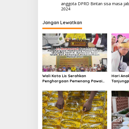
a
anggota DPRD Bintan sisa masa jab
v
2024
i
Jangan Lewatkan
g
a
s
i
p
o
s
Wali Kota Lis Serahkan
Hari Ana
Penghargaan Pemenang Pawai
Tanjungp
Takbir Iduladha 1447 H, Ajak
Luncurka
Masyarakat Terus Hidupkan
RANA
Syiar Islam