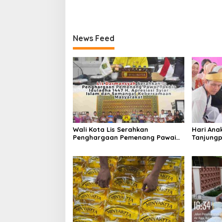
News Feed
Wali Kota Lis Serahkan
Hari Ana
Penghargaan Pemenang Pawai
Tanjungp
Takbir Iduladha 1447 H, Ajak
Luncurka
Masyarakat Terus Hidupkan
RANA
Syiar Islam