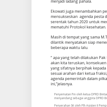
menjadi ladang pahala.
t
a
Ekowati juga menambahkan pem
n
2
mensukseskan agenda pesta de
0
serentak tahun 2020 untuk men
1
mematuhi Protokol kesehatan.
9
-
Masih di tempat yang sama M.
2
0
dilantik menyatakan siap men
2
beberapa waktu lalu.
4
“ apa yang telah dilakukan Pak
akan kita teruskan, konsekuen
yang sifatnya berpihak kepada 
sesuai arahan dari ketua fraksi
agenda pemerintah dalam pilka
ini,”jelasnya.
Penyematan Pin oleh ketua DPRD Bin
menyandang sebagai anggota DPRD Bi
Penyerahan SK oleh Plh Asisten II P