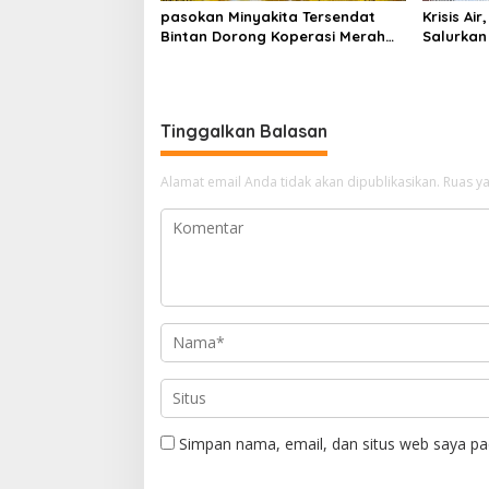
pasokan Minyakita Tersendat
Krisis Ai
Bintan Dorong Koperasi Merah
Salurkan 
Putih Jadi distributor
Distribus
Tinggalkan Balasan
Alamat email Anda tidak akan dipublikasikan.
Ruas ya
Simpan nama, email, dan situs web saya pa