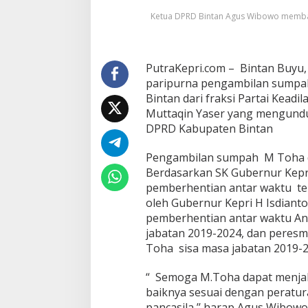
a
Ketua DPRD Bintan Agus Wibowo memb
r
e
s
m
PutraKepri.com – Bintan Buyu
i
d
paripurna pengambilan sumpa
i
Bintan dari fraksi Partai Keadi
l
Muttaqin Yaser yang mengundurk
a
DPRD Kabupaten Bintan
n
t
i
Pengambilan sumpah M Toha d
k
Berdasarkan SK Gubernur Kepr
m
pemberhentian antar waktu te
e
oleh Gubernur Kepri H Isdiant
n
j
pemberhentian antar waktu A
a
jabatan 2019-2024, dan peres
d
Toha sisa masa jabatan 2019-2
i
a
“ Semoga M.Toha dapat menjal
n
g
baiknya sesuai dengan perat
g
pancasila,’’ harap Agus Wibowo