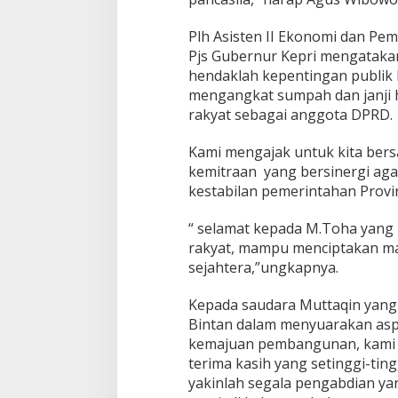
o
t
Plh Asisten II Ekonomi dan Pe
a
Pjs Gubernur Kepri mengatakan
D
P
hendaklah kepentingan publik
R
mengangkat sumpah dan janji h
D
rakyat sebagai anggota DPRD.
B
i
Kami mengajak untuk kita ber
n
t
kemitraan yang bersinergi a
a
kestabilan pemerintahan Provin
n
s
“ selamat kepada M.Toha yang
i
rakyat, mampu menciptakan ma
s
a
sejahtera,”ungkapnya.
m
a
Kepada saudara Muttaqin yan
s
Bintan dalam menyuarakan asp
a
kemajuan pembangunan, kami 
j
a
terima kasih yang setinggi-tin
b
yakinlah segala pengabdian y
a