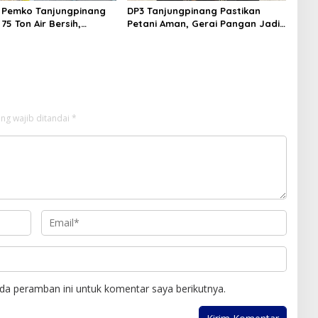
r, Pemko Tanjungpinang
DP3 Tanjungpinang Pastikan
75 Ton Air Bersih,
Petani Aman, Gerai Pangan Jadi
i Terus Berlanj
Instrumen Kendali Inflasi
ng wajib ditandai
*
da peramban ini untuk komentar saya berikutnya.