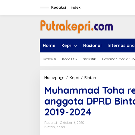
L
e
Redaksi
index
w
a
t
i
k
e
Home
Kepri
Nasional
Internasiona
k
o
n
Redaksi
Kode Etik Jurnalistik
Pedoman Media Sib
t
e
n
Homepage
/
Kepri
/
Bintan
M
u
Muhammad Toha res
h
a
anggota DPRD Bint
m
m
2019-2024
a
d
T
Redaksi
Oktober 6, 2020
o
Bintan
,
Kepri
h