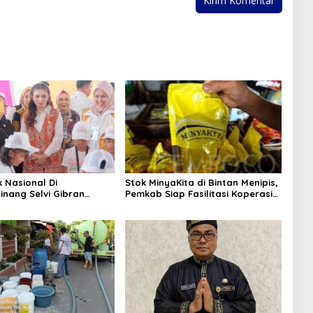
k Nasional Di
Stok MinyaKita di Bintan Menipis,
inang Selvi Gibran
Pemkab Siap Fasilitasi Koperasi
n Gerakan Nasional
Jadi Distributor