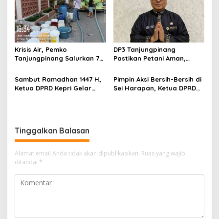
Krisis Air, Pemko
DP3 Tanjungpinang
Tanjungpinang Salurkan 75
Pastikan Petani Aman,
Ton Air Bersih, Distribusi
Gerai Pangan Jadi
Terus Berlanj
Instrumen Kendali Inflasi
Sambut Ramadhan 1447 H,
Pimpin Aksi Bersih-Bersih di
Ketua DPRD Kepri Gelar
Sei Harapan, Ketua DPRD
Silaturahmi dan Bagi
Kepri Implementasikan
Sembako untuk Keluarga
Gerakan Indonesia ASRI
Besar Sekretariat
Tinggalkan Balasan
Alamat email Anda tidak akan dipublikasikan.
Ruas yang wajib
ditandai
*