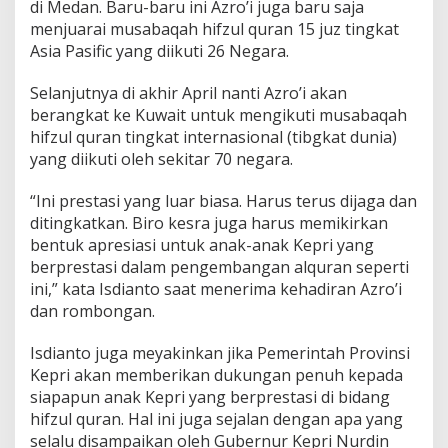
di Medan. Baru-baru ini Azro’i juga baru saja
Q
menjuarai musabaqah hifzul quran 15 juz tingkat
u
r
Asia Pasific yang diikuti 26 Negara.
a
n
Selanjutnya di akhir April nanti Azro’i akan
A
berangkat ke Kuwait untuk mengikuti musabaqah
s
hifzul quran tingkat internasional (tibgkat dunia)
a
l
yang diikuti oleh sekitar 70 negara.
K
e
“Ini prestasi yang luar biasa. Harus terus dijaga dan
p
ditingkatkan. Biro kesra juga harus memikirkan
r
bentuk apresiasi untuk anak-anak Kepri yang
i
y
berprestasi dalam pengembangan alquran seperti
a
ini,” kata Isdianto saat menerima kehadiran Azro’i
n
dan rombongan.
g
M
Isdianto juga meyakinkan jika Pemerintah Provinsi
e
n
Kepri akan memberikan dukungan penuh kepada
d
siapapun anak Kepri yang berprestasi di bidang
u
hifzul quran. Hal ini juga sejalan dengan apa yang
n
selalu disampaikan oleh Gubernur Kepri Nurdin
i