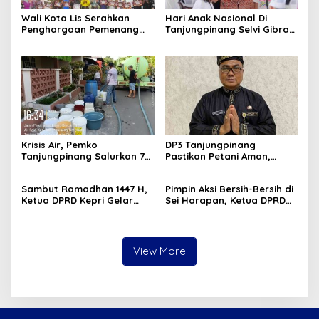
Wali Kota Lis Serahkan
Hari Anak Nasional Di
Penghargaan Pemenang
Tanjungpinang Selvi Gibran
Pawai Takbir Iduladha 1447
Luncurkan Gerakan
H, Ajak Masyarakat Terus
Nasional RANA
Hidupkan Syiar Islam
Krisis Air, Pemko
DP3 Tanjungpinang
Tanjungpinang Salurkan 75
Pastikan Petani Aman,
Ton Air Bersih, Distribusi
Gerai Pangan Jadi
Terus Berlanj
Instrumen Kendali Inflasi
Sambut Ramadhan 1447 H,
Pimpin Aksi Bersih-Bersih di
Ketua DPRD Kepri Gelar
Sei Harapan, Ketua DPRD
Silaturahmi dan Bagi
Kepri Implementasikan
Sembako untuk Keluarga
Gerakan Indonesia ASRI
Besar Sekretariat
View More