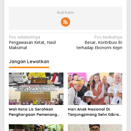
Ikuti Kami
N
Pos sebelumnya
Pos berikutnya
Pengawasan Ketat, Hasil
Besar, Kontribusi BI
a
Maksimal
terhadap Ekonomi Kepri
v
i
Jangan Lewatkan
g
a
s
i
p
Wali Kota Lis Serahkan
Hari Anak Nasional Di
o
Penghargaan Pemenang
Tanjungpinang Selvi Gibran
s
Pawai Takbir Iduladha 1447
Luncurkan Gerakan
H, Ajak Masyarakat Terus
Nasional RANA
Hidupkan Syiar Islam