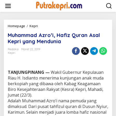
L
e
w
a
t
i
Homepage
/
Kepri
M
k
u
Muhammad Azro’i, Hafiz Quran Asal
e
h
k
a
Kepri yang Mendunia
o
m
n
m
Redaksi
Maret 22, 2019
t
Kepri
a
e
d
n
A
z
TANJUNGPINANG —
Wakil Gubernur Kepulauan
r
o
Riau H. Isdianto menerima kunjungan anak muda
’
berkopiah yang dibawa oleh Kabag Keagamaan
i
Biro Kesejahteraan Rakyat (Kesra) Kepri, Mahadi,
,
Jumat (22/3).
H
Adalah Muhammad Azro’i nama pemuda yang
a
f
dimaksud. Dari pusat tahfizul quran di Dusun Nyiur,
i
Karimun. Selain menjadi juara lomba hafiz nasional
z