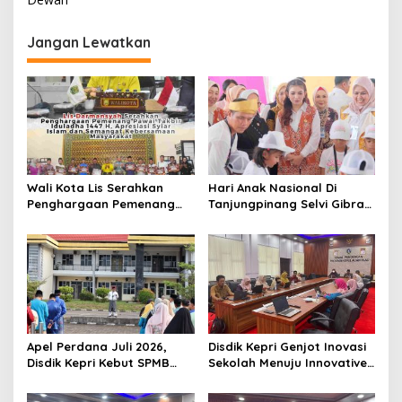
i
g
Jangan Lewatkan
a
s
i
p
o
s
Wali Kota Lis Serahkan
Hari Anak Nasional Di
Penghargaan Pemenang
Tanjungpinang Selvi Gibran
Pawai Takbir Iduladha 1447
Luncurkan Gerakan
H, Ajak Masyarakat Terus
Nasional RANA
Hidupkan Syiar Islam
Apel Perdana Juli 2026,
Disdik Kepri Genjot Inovasi
Disdik Kepri Kebut SPMB
Sekolah Menuju Innovative
Tahap II dan Seleksi Kepsek
Government Award 2026