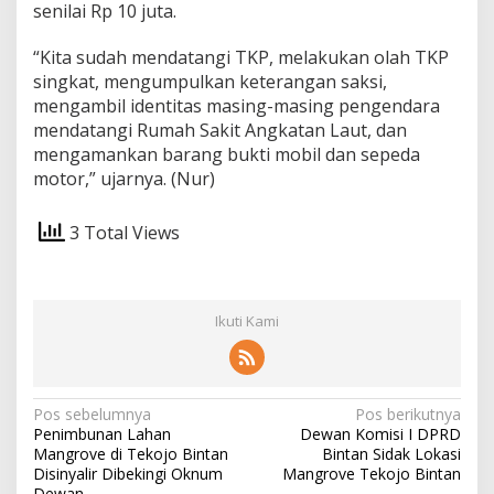
senilai Rp 10 juta.
“Kita sudah mendatangi TKP, melakukan olah TKP
singkat, mengumpulkan keterangan saksi,
mengambil identitas masing-masing pengendara
mendatangi Rumah Sakit Angkatan Laut, dan
mengamankan barang bukti mobil dan sepeda
motor,” ujarnya. (Nur)
3 Total Views
Ikuti Kami
N
Pos sebelumnya
Pos berikutnya
Penimbunan Lahan
Dewan Komisi I DPRD
a
Mangrove di Tekojo Bintan
Bintan Sidak Lokasi
v
Disinyalir Dibekingi Oknum
Mangrove Tekojo Bintan
Dewan