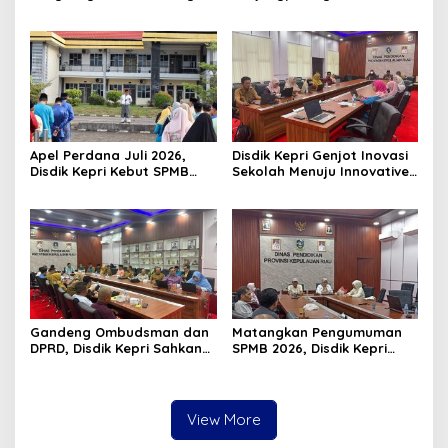
Pawai Takbir Iduladha 1447
Luncurkan Gerakan
H, Ajak Masyarakat Terus
Nasional RANA
Hidupkan Syiar Islam
Apel Perdana Juli 2026,
Disdik Kepri Genjot Inovasi
Disdik Kepri Kebut SPMB
Sekolah Menuju Innovative
Tahap II dan Seleksi Kepsek
Government Award 2026
Gandeng Ombudsman dan
Matangkan Pengumuman
DPRD, Disdik Kepri Sahkan
SPMB 2026, Disdik Kepri
Hasil Kelulusan SPMB 2026
Gelar Rapat Koordinasi
View More