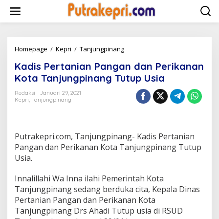
L
e
w
a
t
i
Homepage
/
Kepri
/
Tanjungpinang
K
k
a
Kadis Pertanian Pangan dan Perikanan
e
d
k
i
Kota Tanjungpinang Tutup Usia
o
s
n
P
Redaksi
Januari 29, 2021
t
Kepri
,
Tanjungpinang
e
e
r
n
t
a
Putrakepri.com, Tanjungpinang- Kadis Pertanian
n
i
Pangan dan Perikanan Kota Tanjungpinang Tutup
a
Usia.
n
P
Innalillahi Wa Inna ilahi Pemerintah Kota
a
Tanjungpinang sedang berduka cita, Kepala Dinas
n
g
Pertanian Pangan dan Perikanan Kota
a
Tanjungpinang Drs Ahadi Tutup usia di RSUD
n