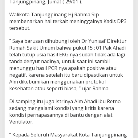
Tanjungpinang, Jumat ( 29/01 ).
d
a
Walikota Tanjungpinang Hj Rahma SIp
n
P
membenarkan hal terkait meninggalnya Kadis DP3
e
tersebut.
r
i
” Saya barusan dihubungi oleh Dr Yunisaf Direktur
k
Rumah Sakit Umum bahwa pukul 15 : 01 Pak Ahadi
a
n
telah tutup usia hasil EKG nya sudah tidak ada lagi
a
tanda denyut nadinya, untuk saat ini sambil
n
menunggu hasil PCR nya apakah positive atau
K
negatif, karena setelah itu baru dipastikan untuk
o
Alm dikebumikan menggunakan protokol
t
a
kesehatan atau seperti biasa, ” ujar Rahma
T
a
Di samping itu juga Istrinya Alm Ahadi ibu Retno
n
sedang mengalami kondisi yang kritis karena
j
kondisi pernapasannya di bantu dengan alat
u
n
Ventilator.
g
p
” Kepada Seluruh Masyarakat Kota Tanjungpinang
i