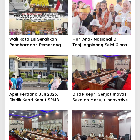
s
i
p
o
s
Wali Kota Lis Serahkan
Hari Anak Nasional Di
Penghargaan Pemenang
Tanjungpinang Selvi Gibran
Pawai Takbir Iduladha 1447
Luncurkan Gerakan
H, Ajak Masyarakat Terus
Nasional RANA
Hidupkan Syiar Islam
Apel Perdana Juli 2026,
Disdik Kepri Genjot Inovasi
Disdik Kepri Kebut SPMB
Sekolah Menuju Innovative
Tahap II dan Seleksi Kepsek
Government Award 2026