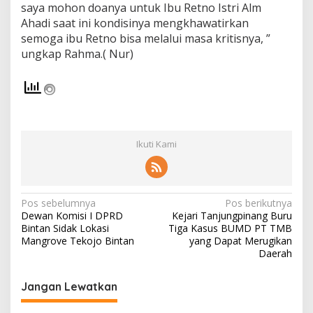
saya mohon doanya untuk Ibu Retno Istri Alm
n
Ahadi saat ini kondisinya mengkhawatirkan
a
n
semoga ibu Retno bisa melalui masa kritisnya, ”
g
ungkap Rahma.( Nur)
T
u
t
u
p
U
s
Ikuti Kami
i
a
N
Pos sebelumnya
Pos berikutnya
Dewan Komisi I DPRD
Kejari Tanjungpinang Buru
a
Bintan Sidak Lokasi
Tiga Kasus BUMD PT TMB
v
Mangrove Tekojo Bintan
yang Dapat Merugikan
Daerah
i
g
Jangan Lewatkan
a