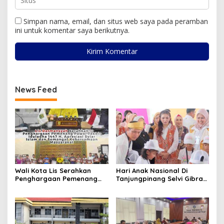
Simpan nama, email, dan situs web saya pada peramban
ini untuk komentar saya berikutnya.
News Feed
Wali Kota Lis Serahkan
Hari Anak Nasional Di
Penghargaan Pemenang
Tanjungpinang Selvi Gibran
Pawai Takbir Iduladha 1447
Luncurkan Gerakan
H, Ajak Masyarakat Terus
Nasional RANA
Hidupkan Syiar Islam