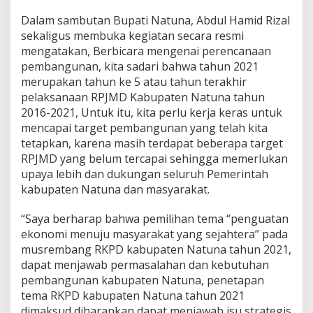
P
Dalam sambutan Bupati Natuna, Abdul Hamid Rizal
o
k
sekaligus membuka kegiatan secara resmi
o
mengatakan, Berbicara mengenai perencanaan
k
pembangunan, kita sadari bahwa tahun 2021
P
merupakan tahun ke 5 atau tahun terakhir
e
pelaksanaan RPJMD Kabupaten Natuna tahun
m
b
2016-2021, Untuk itu, kita perlu kerja keras untuk
a
mencapai target pembangunan yang telah kita
n
tetapkan, karena masih terdapat beberapa target
g
RPJMD yang belum tercapai sehingga memerlukan
u
n
upaya lebih dan dukungan seluruh Pemerintah
a
kabupaten Natuna dan masyarakat.
n
P
“Saya berharap bahwa pemilihan tema “penguatan
a
ekonomi menuju masyarakat yang sejahtera” pada
d
a
musrembang RKPD kabupaten Natuna tahun 2021,
P
dapat menjawab permasalahan dan kebutuhan
e
pembangunan kabupaten Natuna, penetapan
m
tema RKPD kabupaten Natuna tahun 2021
b
dimaksud diharapkan dapat menjawab isu strategis
u