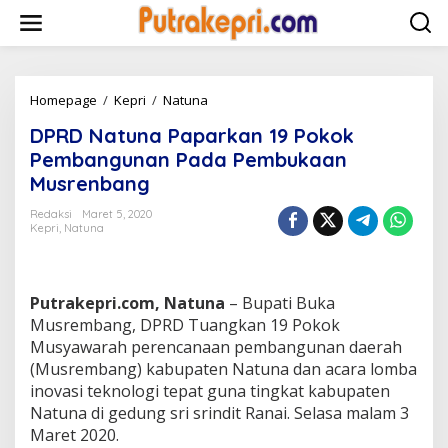
L
e
w
a
t
i
Homepage
/
Kepri
/
Natuna
D
k
P
DPRD Natuna Paparkan 19 Pokok
e
R
k
D
Pembangunan Pada Pembukaan
o
N
Musrenbang
n
a
t
t
Redaksi
Maret 5, 2020
e
u
Kepri
,
Natuna
n
n
a
P
a
Putrakepri.com, Natuna
– Bupati Buka
p
Musrembang, DPRD Tuangkan 19 Pokok
a
Musyawarah perencanaan pembangunan daerah
r
(Musrembang) kabupaten Natuna dan acara lomba
k
a
inovasi teknologi tepat guna tingkat kabupaten
n
Natuna di gedung sri srindit Ranai. Selasa malam 3
1
Maret 2020.
9