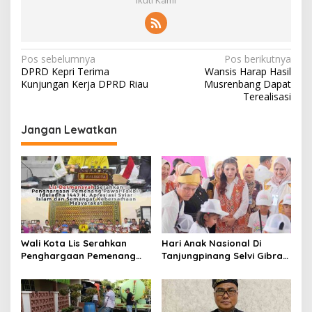
Ikuti Kami
N
Pos sebelumnya
Pos berikutnya
DPRD Kepri Terima
Wansis Harap Hasil
a
Kunjungan Kerja DPRD Riau
Musrenbang Dapat
v
Terealisasi
i
Jangan Lewatkan
g
a
s
i
p
o
Wali Kota Lis Serahkan
Hari Anak Nasional Di
s
Penghargaan Pemenang
Tanjungpinang Selvi Gibran
Pawai Takbir Iduladha 1447
Luncurkan Gerakan
H, Ajak Masyarakat Terus
Nasional RANA
Hidupkan Syiar Islam