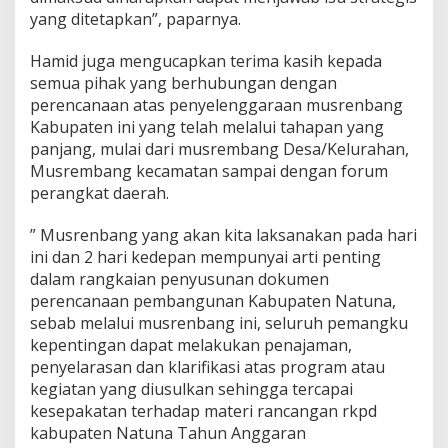
k
yang ditetapkan”, paparnya.
a
a
Hamid juga mengucapkan terima kasih kepada
n
semua pihak yang berhubungan dengan
M
perencanaan atas penyelenggaraan musrenbang
u
s
Kabupaten ini yang telah melalui tahapan yang
r
panjang, mulai dari musrembang Desa/Kelurahan,
e
Musrembang kecamatan sampai dengan forum
n
perangkat daerah.
b
a
n
” Musrenbang yang akan kita laksanakan pada hari
g
ini dan 2 hari kedepan mempunyai arti penting
dalam rangkaian penyusunan dokumen
perencanaan pembangunan Kabupaten Natuna,
sebab melalui musrenbang ini, seluruh pemangku
kepentingan dapat melakukan penajaman,
penyelarasan dan klarifikasi atas program atau
kegiatan yang diusulkan sehingga tercapai
kesepakatan terhadap materi rancangan rkpd
kabupaten Natuna Tahun Anggaran