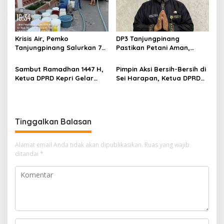
Krisis Air, Pemko
DP3 Tanjungpinang
Tanjungpinang Salurkan 75
Pastikan Petani Aman,
Ton Air Bersih, Distribusi
Gerai Pangan Jadi
Terus Berlanj
Instrumen Kendali Inflasi
Sambut Ramadhan 1447 H,
Pimpin Aksi Bersih-Bersih di
Ketua DPRD Kepri Gelar
Sei Harapan, Ketua DPRD
Silaturahmi dan Bagi
Kepri Implementasikan
Sembako untuk Keluarga
Gerakan Indonesia ASRI
Besar Sekretariat
Tinggalkan Balasan
Alamat email Anda tidak akan dipublikasikan.
Ruas yang wajib
ditandai
*