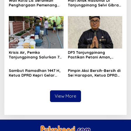
Wali Kota Lis Serahkan
Hari Anak Nasional Di
Penghargaan Pemenang
Tanjungpinang Selvi Gibran
Pawai Takbir Iduladha 1447
Luncurkan Gerakan
H, Ajak Masyarakat Terus
Nasional RANA
Hidupkan Syiar Islam
Krisis Air, Pemko
DP3 Tanjungpinang
Tanjungpinang Salurkan 75
Pastikan Petani Aman,
Ton Air Bersih, Distribusi
Gerai Pangan Jadi
Terus Berlanj
Instrumen Kendali Inflasi
Sambut Ramadhan 1447 H,
Pimpin Aksi Bersih-Bersih di
Ketua DPRD Kepri Gelar
Sei Harapan, Ketua DPRD
Silaturahmi dan Bagi
Kepri Implementasikan
Sembako untuk Keluarga
Gerakan Indonesia ASRI
Besar Sekretariat
View More