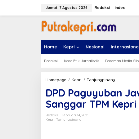
L
e
Jumat, 7 Agustus 2026
Redaksi
index
w
a
t
i
k
e
Home
Kepri
Nasional
Internasiona
k
o
n
Redaksi
Kode Etik Jurnalistik
Pedoman Media Sib
t
e
n
Homepage
/
Kepri
/
Tanjungpinang
D
P
DPD Paguyuban Ja
D
P
Sanggar TPM Kepri
a
g
u
Redaksi
Februari 14, 2021
y
Kepri
,
Tanjungpinang
u
b
a