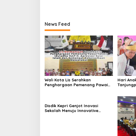
News Feed
Wali Kota Lis Serahkan
Hari Ana
Penghargaan Pemenang Pawai
Tanjungp
Takbir Iduladha 1447 H, Ajak
Luncurka
Masyarakat Terus Hidupkan
RANA
Syiar Islam
Disdik Kepri Genjot Inovasi
Sekolah Menuju Innovative
Government Award 2026