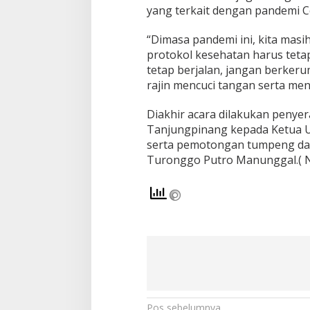
n
yang terkait dengan pandemi C
g
g
“Dimasa pandemi ini, kita masi
a
protokol kesehatan harus teta
r
tetap berjalan, jangan berker
T
P
rajin mencuci tangan serta me
M
K
Diakhir acara dilakukan penyer
e
Tanjungpinang kepada Ketua
p
serta pemotongan tumpeng dan
r
i
Turonggo Putro Manunggal.( 
2
0
2
1
Pos sebelumnya