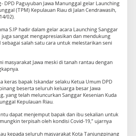
g- DPD Paguyuban Jawa Manunggal gelar Launching
ggal (TPM) Kepulauan Riau di Jalan Cendrawasih,
4/02).
ma S.IP hadir dalam gelar acara Launching Sanggar
a, juga sangat mengapresiasikan dan mendukung
ebagai salah satu cara untuk melestarikan seni
hmi masyarakat Jawa meski di tanah rantau dengan
gkapnya.
ja keras bapak Iskandar selaku Ketua Umum DPD
inang beserta seluruh keluarga besar Jawa
, yang telah meluncurkan Sanggar Kesenian Kuda
nggal Kepulauan Riau.
entu dapat menjemput bapak dan ibu sekalian untuk
 mungkin terpisah oleh kondisi Covid-19,” ujarnya
bau kepada seluruh masyarakat Kota Tanjungpinang