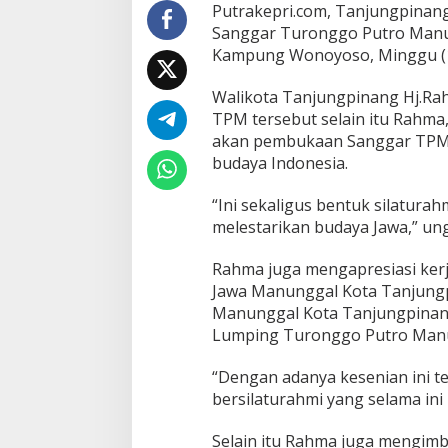
n
Putrakepri.com, Tanjungpinan
J
Sanggar Turonggo Putro Manun
a
Kampung Wonoyoso, Minggu (1
w
a
Walikota Tanjungpinang Hj.Rah
M
a
TPM tersebut selain itu Rahm
n
akan pembukaan Sanggar TPM s
u
budaya Indonesia.
n
g
“Ini sekaligus bentuk silatura
g
a
melestarikan budaya Jawa,” un
l
L
Rahma juga mengapresiasi ker
a
Jawa Manunggal Kota Tanjungp
u
Manunggal Kota Tanjungpinang
n
c
Lumping Turonggo Putro Manu
h
i
“Dengan adanya kesenian ini t
n
bersilaturahmi yang selama ini
g
S
Selain itu Rahma juga mengim
a