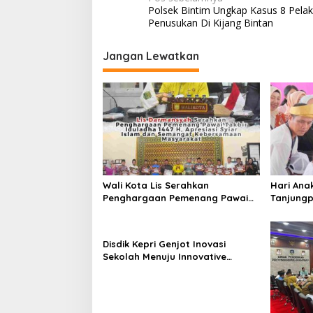
N
Polsek Bintim Ungkap Kasus 8 Pela
a
Penusukan Di Kijang Bintan
v
i
Jangan Lewatkan
g
a
s
i
p
o
Wali Kota Lis Serahkan
Hari Ana
s
Penghargaan Pemenang Pawai
Tanjungp
Takbir Iduladha 1447 H, Ajak
Luncurka
Masyarakat Terus Hidupkan
RANA
Syiar Islam
Disdik Kepri Genjot Inovasi
Sekolah Menuju Innovative
Government Award 2026