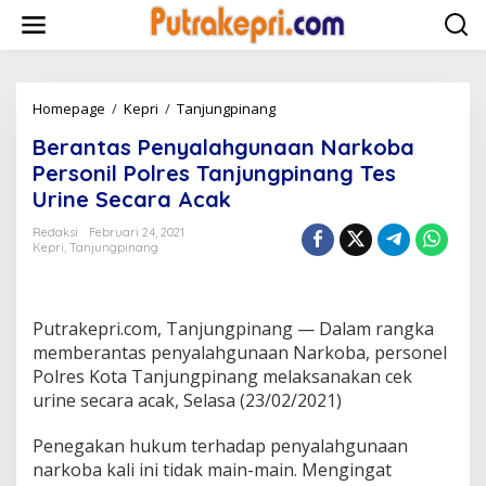
L
e
w
a
t
i
Homepage
/
Kepri
/
Tanjungpinang
B
k
e
Berantas Penyalahgunaan Narkoba
e
r
k
a
Personil Polres Tanjungpinang Tes
o
n
Urine Secara Acak
n
t
t
a
Redaksi
Februari 24, 2021
e
s
Kepri
,
Tanjungpinang
n
P
e
n
y
Putrakepri.com, Tanjungpinang — Dalam rangka
a
memberantas penyalahgunaan Narkoba, personel
l
Polres Kota Tanjungpinang melaksanakan cek
a
urine secara acak, Selasa (23/02/2021)
h
g
u
Penegakan hukum terhadap penyalahgunaan
n
narkoba kali ini tidak main-main. Mengingat
a