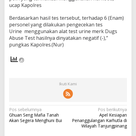
n
ucap Kapolres
j
u
Berdasarkan hasil tes tersebut, terhadap 6 (Enam)
n
personel yang dilakukan pengecekan tes
g
Urine menggunakan alat test urine merk Dugs
p
i
Abuse Test hasilnya dinyatakan negatif (-),”
n
pungkas Kapolres.(Nur)
a
n
g
T
e
s
U
Ikuti Kami
r
i
n
e
S
N
Pos sebelumnya
Pos berikutnya
e
Ghuan Seng Mafia Tanah
Apel Kesiapan
a
c
Akan Segera Menghuni Bui
Penanggulangan Karhutla di
a
v
Wilayah Tanjungpinang
r
a