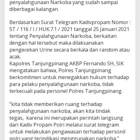
penyalahgunaan Narkoba yang sudah sampai
a
diberbagai kalangan.
n
N
a
Berdasarkan Surat Telegram Kadivpropam Nomor :
r
ST / 116 / I / HUK.7.1 / 2021 tanggal 25 Januari 2021
k
tentang Penyalahgunaan Narkoba, berkaitan
o
dengan hal tersebut maka dilaksanakan
b
a
pengecekan Urine secara berkala dan random atau
P
acak.
e
Kapolres Tanjungpinang AKBP Fernando SH, SIK
r
mengatakan bahwa, Polres Tanjungpinang
s
berkomitmen untuk menegakkan hukum terhadap
o
n
para pelaku penyalahgunaan narkoba, tidak
i
terkecuali pada personel Polres Tanjungpinang.
l
P
“kita tidak memberikan ruang terhadap
o
penyalahgunaan narkoba, akan kita tindak
l
r
tegas, karena ini merupakan perintah langsung
e
dari Kadiv Propam Polri melalui surat telegram
s
untuk melakukan pengawasan terhadap personil
T
polri yang terindikasi menggunakan narkoba,”
a