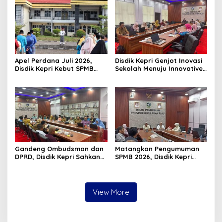
Hidupkan Syiar Islam
Apel Perdana Juli 2026,
Disdik Kepri Genjot Inovasi
Disdik Kepri Kebut SPMB
Sekolah Menuju Innovative
Tahap II dan Seleksi Kepsek
Government Award 2026
Gandeng Ombudsman dan
Matangkan Pengumuman
DPRD, Disdik Kepri Sahkan
SPMB 2026, Disdik Kepri
Hasil Kelulusan SPMB 2026
Gelar Rapat Koordinasi
View More