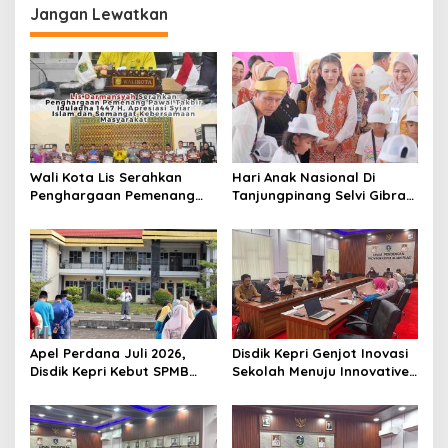
i
Jangan Lewatkan
A
g
c
a
a
k
s
i
p
o
Wali Kota Lis Serahkan
Hari Anak Nasional Di
s
Penghargaan Pemenang
Tanjungpinang Selvi Gibran
Pawai Takbir Iduladha 1447
Luncurkan Gerakan
H, Ajak Masyarakat Terus
Nasional RANA
Hidupkan Syiar Islam
Apel Perdana Juli 2026,
Disdik Kepri Genjot Inovasi
Disdik Kepri Kebut SPMB
Sekolah Menuju Innovative
Tahap II dan Seleksi Kepsek
Government Award 2026