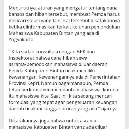
w
Menurutnya, aturan yang mengatur tentang dana
a
bansos dan hibah tersebut, membuat Pemda harus
D
i
mencari solusi yang lain. Hal tersebut dikatakannya
L
ketika diinformasikan terkait keluhan pemondokan
u
Mahasiswa Kabupaten Bintan yang ada di
a
Yogyakarta.
r
D
a
” Kita sudah konsultasi dengan BPK dan
e
Inspektorat bahwa dana hibah sewa
r
asrama/pemodokan mahasiswa diluar daerah,
a
Pemda Kabupaten Bintan tidak memiliki
h
B
kewenangan. Kewenangannya ada di Pemerintahan
i
Provinsi Kepri. Namun bagaimanapun, Pemda
n
tetap berkomitmen membantu mahasiswa, karena
t
itu mahasiswa kita. Saat ini, kita sedang mencari
a
formulasi yang tepat agar pengeluaran keuangan
n
T
daerah tidak melanggar aturan yang ada ” ujarnya
e
r
Dikatakannya juga bahwa untuk asrama
b
mahasiswa Kabupaten Bintan yang ada diluar
e