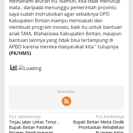
memahami aturan itu. Namun, kita tidak menutup
mata , daripada menunggu pemerintah provinsi,
saya sudah instruksikan agar sebaiknya OPD
Kabupaten Bintan mampu mensiasati dan
membuat program inovasi, baik itu untuk bantuan
anak SMA, Mahasiswa Kabupaten Bintan, maupun
bantuan lainnya yang tidak bisa tertampung di
APBD karena mereka masyarakat kita ” tutupnya.
(PK/HMS)
Ikuti Kami
N
Pos sebelumnya
Pos berikutnya
Tinjau Jalan Lintas Timur ,
Bupati Bintan Minta Disdik
a
Bupati Bintan Pastikan
Prioritaskan Rehabilitasi
Progres Pembangunan
Ruangan Kelas