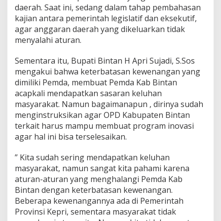
daerah. Saat ini, sedang dalam tahap pembahasan
n
t
kajian antara pemerintah legislatif dan eksekutif,
u
agar anggaran daerah yang dikeluarkan tidak
r
menyalahi aturan.
A
t
Sementara itu, Bupati Bintan H Apri Sujadi, S.Sos
u
r
mengakui bahwa keterbatasan kewenangan yang
a
dimiliki Pemda, membuat Pemda Kab Bintan
n
acapkali mendapatkan sasaran keluhan
masyarakat. Namun bagaimanapun , dirinya sudah
menginstruksikan agar OPD Kabupaten Bintan
terkait harus mampu membuat program inovasi
agar hal ini bisa terselesaikan.
” Kita sudah sering mendapatkan keluhan
masyarakat, namun sangat kita pahami karena
aturan-aturan yang menghalangi Pemda Kab
Bintan dengan keterbatasan kewenangan.
Beberapa kewenangannya ada di Pemerintah
Provinsi Kepri, sementara masyarakat tidak