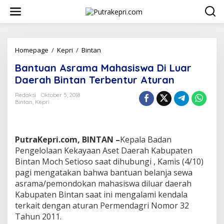
L
e
w
a
t
i
Homepage
/
Kepri
/
Bintan
B
k
a
Bantuan Asrama Mahasiswa Di Luar
e
n
k
t
Daerah Bintan Terbentur Aturan
o
u
n
a
Redaksi
Oktober 5, 2018
t
Bintan
,
Kepri
n
e
A
n
s
r
PutraKepri.com, BINTAN –
Kepala Badan
a
m
Pengelolaan Kekayaan Aset Daerah Kabupaten
a
Bintan Moch Setioso saat dihubungi , Kamis (4/10)
M
pagi mengatakan bahwa bantuan belanja sewa
a
asrama/pemondokan mahasiswa diluar daerah
h
Kabupaten Bintan saat ini mengalami kendala
a
s
terkait dengan aturan Permendagri Nomor 32
i
Tahun 2011.
s