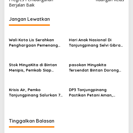
v
Berjalan Baik
i
g
Jangan Lewatkan
a
s
Wali Kota Lis Serahkan
Hari Anak Nasional Di
i
Penghargaan Pemenang
Tanjungpinang Selvi Gibran
p
Pawai Takbir Iduladha 1447
Luncurkan Gerakan
H, Ajak Masyarakat Terus
Nasional RANA
o
Hidupkan Syiar Islam
Stok MinyaKita di Bintan
pasokan Minyakita
s
Menipis, Pemkab Siap
Tersendat Bintan Dorong
Fasilitasi Koperasi Jadi
Koperasi Merah Putih Jadi
Distributor
distributor
Krisis Air, Pemko
DP3 Tanjungpinang
Tanjungpinang Salurkan 75
Pastikan Petani Aman,
Ton Air Bersih, Distribusi
Gerai Pangan Jadi
Terus Berlanj
Instrumen Kendali Inflasi
Tinggalkan Balasan