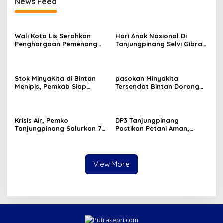
News Feed
Wali Kota Lis Serahkan
Hari Anak Nasional Di
Penghargaan Pemenang
Tanjungpinang Selvi Gibran
Pawai Takbir Iduladha 1447
Luncurkan Gerakan
H, Ajak Masyarakat Terus
Nasional RANA
Hidupkan Syiar Islam
Stok MinyaKita di Bintan
pasokan Minyakita
Menipis, Pemkab Siap
Tersendat Bintan Dorong
Fasilitasi Koperasi Jadi
Koperasi Merah Putih Jadi
Distributor
distributor
Krisis Air, Pemko
DP3 Tanjungpinang
Tanjungpinang Salurkan 75
Pastikan Petani Aman,
Ton Air Bersih, Distribusi
Gerai Pangan Jadi
Terus Berlanj
Instrumen Kendali Inflasi
View More