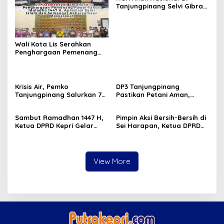
Tanjungpinang Selvi Gibran
Luncurkan Gerakan
Nasional RANA
Wali Kota Lis Serahkan
Penghargaan Pemenang
Pawai Takbir Iduladha 1447
H, Ajak Masyarakat Terus
Hidupkan Syiar Islam
Krisis Air, Pemko
DP3 Tanjungpinang
Tanjungpinang Salurkan 75
Pastikan Petani Aman,
Ton Air Bersih, Distribusi
Gerai Pangan Jadi
Terus Berlanj
Instrumen Kendali Inflasi
Sambut Ramadhan 1447 H,
Pimpin Aksi Bersih-Bersih di
Ketua DPRD Kepri Gelar
Sei Harapan, Ketua DPRD
Silaturahmi dan Bagi
Kepri Implementasikan
Sembako untuk Keluarga
Gerakan Indonesia ASRI
Besar Sekretariat
View More