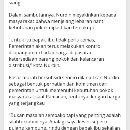
siang.
n
P
a
Dalam sambutannya, Nurdin meyakinkan kepada
s
masyarakat bahwa menjelang lebaran nanti
t
kebutuhan pokok dipastikan tercukupi.
i
k
“Untuk itu bapak-ibu tidak perlu cemas,
a
n
Pemerintah akan terus melakukan kontrol
K
dilapangan terhadap harga di pasaran,
e
ketersediaan barang pokok dan kelancaran
b
distribusi,” kata Nurdin.
u
t
u
Pasar murah bersubsidi sendiri dilanjutkan Nurdin
h
sebagai bentuk perhatian dan komitmen dari
a
pemerintah untuk memenuhi kebutuhan pokok
n
masyarakat saat Ramadan, tentunya dengan harga
P
yang terjangkau.
o
k
o
“Bukan masalah sembako tapi yang penting adalah
k
silahturrahmi nya. Apalagi saya kesini seperti
M
pulang kampung, rindu dengan bapak ibu sekalian.
a