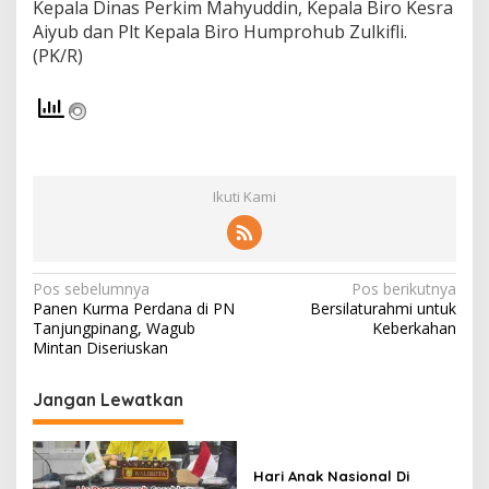
Kepala Dinas Perkim Mahyuddin, Kepala Biro Kesra
Aiyub dan Plt Kepala Biro Humprohub Zulkifli.
(PK/R)
Ikuti Kami
N
Pos sebelumnya
Pos berikutnya
Panen Kurma Perdana di PN
Bersilaturahmi untuk
a
Tanjungpinang, Wagub
Keberkahan
v
Mintan Diseriuskan
i
Jangan Lewatkan
g
a
s
Hari Anak Nasional Di