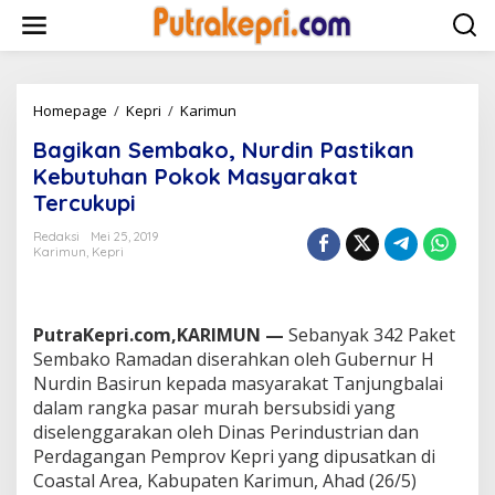
L
e
w
a
t
i
Homepage
/
Kepri
/
Karimun
B
k
a
Bagikan Sembako, Nurdin Pastikan
e
g
k
i
Kebutuhan Pokok Masyarakat
o
k
Tercukupi
n
a
t
n
Redaksi
Mei 25, 2019
e
S
Karimun
,
Kepri
n
e
m
b
a
PutraKepri.com,KARIMUN —
Sebanyak 342 Paket
k
Sembako Ramadan diserahkan oleh Gubernur H
o
Nurdin Basirun kepada masyarakat Tanjungbalai
,
dalam rangka pasar murah bersubsidi yang
N
u
diselenggarakan oleh Dinas Perindustrian dan
r
Perdagangan Pemprov Kepri yang dipusatkan di
d
Coastal Area, Kabupaten Karimun, Ahad (26/5)
i