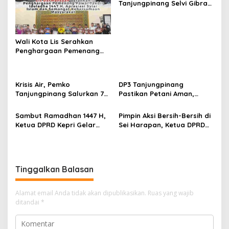
Tanjungpinang Selvi Gibran
i
Luncurkan Gerakan
p
Nasional RANA
o
Wali Kota Lis Serahkan
s
Penghargaan Pemenang
Pawai Takbir Iduladha 1447
H, Ajak Masyarakat Terus
Hidupkan Syiar Islam
Krisis Air, Pemko
DP3 Tanjungpinang
Tanjungpinang Salurkan 75
Pastikan Petani Aman,
Ton Air Bersih, Distribusi
Gerai Pangan Jadi
Terus Berlanj
Instrumen Kendali Inflasi
Sambut Ramadhan 1447 H,
Pimpin Aksi Bersih-Bersih di
Ketua DPRD Kepri Gelar
Sei Harapan, Ketua DPRD
Silaturahmi dan Bagi
Kepri Implementasikan
Sembako untuk Keluarga
Gerakan Indonesia ASRI
Besar Sekretariat
Tinggalkan Balasan
Alamat email Anda tidak akan dipublikasikan.
Ruas yang wajib
ditandai
*