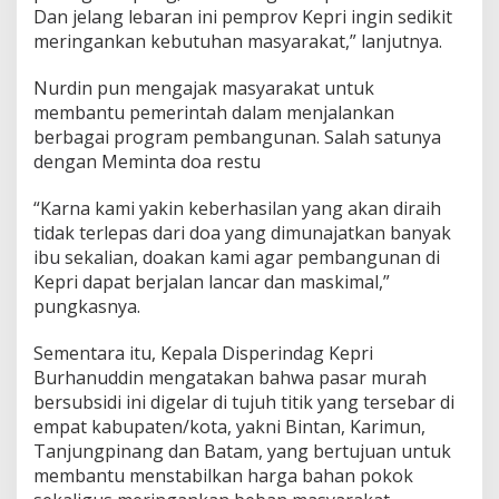
Dan jelang lebaran ini pemprov Kepri ingin sedikit
s
y
meringankan kebutuhan masyarakat,” lanjutnya.
a
r
Nurdin pun mengajak masyarakat untuk
a
membantu pemerintah dalam menjalankan
k
berbagai program pembangunan. Salah satunya
a
t
dengan Meminta doa restu
T
e
“Karna kami yakin keberhasilan yang akan diraih
r
tidak terlepas dari doa yang dimunajatkan banyak
c
ibu sekalian, doakan kami agar pembangunan di
u
k
Kepri dapat berjalan lancar dan maskimal,”
u
pungkasnya.
p
i
Sementara itu, Kepala Disperindag Kepri
Burhanuddin mengatakan bahwa pasar murah
bersubsidi ini digelar di tujuh titik yang tersebar di
empat kabupaten/kota, yakni Bintan, Karimun,
Tanjungpinang dan Batam, yang bertujuan untuk
membantu menstabilkan harga bahan pokok