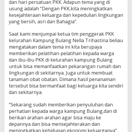
dan hari persatuan PKK. Adapun tema yang di
k
usung adalah “Dengan PKK,kita meningkatkan
a
n
kesejahteraan keluarga dan kepedulian lingkungan
K
yang bersih, asri dan Bahagia”.
e
s
Saat kami menjumpai ketua tim penggerak PKK
e
kelurahan Kampung Bulang Nella Trihastina beliau
j
a
mengatakan dalam tema ini kita berupaya
h
memberikan pelatihan-pelatihan kepada warga
t
dan ibu-ibu PKK di kelurahan kampung Bulang
e
untuk bisa memanfaatkan pekarangan rumah dan
r
lingkungan di sekitarnya. Juga untuk membuat
a
a
tanaman obat obatan. Dimana hasil penanaman
n
tersebut bisa bermanfaat bagi keluarga kita sendiri
d
dan sekitarnya.
a
n
“Sekarang sudah memberikan penyuluhan dan
P
e
perhatian kepada warga kampung Bulang,dan di
r
berikan arahan-arahan agar bisa maju ke
e
depannya dan bisa mensejahterakan dan
k
meningkatkan kehidupan ekonomi keluarganya”,
o