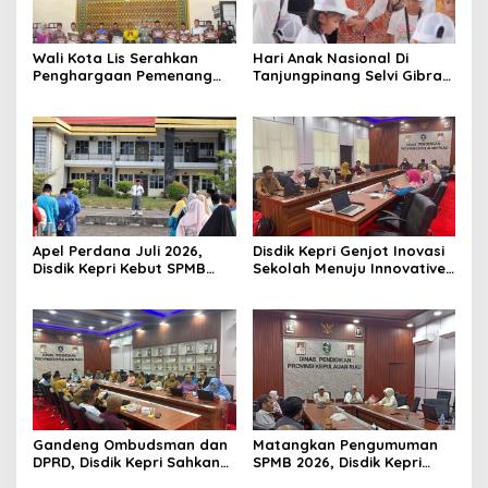
Wali Kota Lis Serahkan
Hari Anak Nasional Di
Penghargaan Pemenang
Tanjungpinang Selvi Gibran
Pawai Takbir Iduladha 1447
Luncurkan Gerakan
H, Ajak Masyarakat Terus
Nasional RANA
Hidupkan Syiar Islam
Apel Perdana Juli 2026,
Disdik Kepri Genjot Inovasi
Disdik Kepri Kebut SPMB
Sekolah Menuju Innovative
Tahap II dan Seleksi Kepsek
Government Award 2026
Gandeng Ombudsman dan
Matangkan Pengumuman
DPRD, Disdik Kepri Sahkan
SPMB 2026, Disdik Kepri
Hasil Kelulusan SPMB 2026
Gelar Rapat Koordinasi