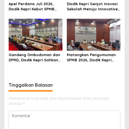
Apel Perdana Juli 2026,
Disdik Kepri Genjot Inovasi
Disdik Kepri Kebut SPMB
Sekolah Menuju Innovative
Tahap II dan Seleksi Kepsek
Government Award 2026
Gandeng Ombudsman dan
Matangkan Pengumuman
DPRD, Disdik Kepri Sahkan
SPMB 2026, Disdik Kepri
Hasil Kelulusan SPMB 2026
Gelar Rapat Koordinasi
Tinggalkan Balasan
Alamat email Anda tidak akan dipublikasikan.
Ruas yang wajib
ditandai
*