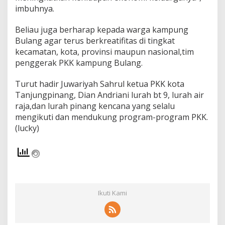
n
imbuhnya.
o
m
Beliau juga berharap kepada warga kampung
i
Bulang agar terus berkreatifitas di tingkat
a
kecamatan, kota, provinsi maupun nasional,tim
n
k
penggerak PKK kampung Bulang.
e
l
Turut hadir Juwariyah Sahrul ketua PKK kota
u
Tanjungpinang, Dian Andriani lurah bt 9, lurah air
a
raja,dan lurah pinang kencana yang selalu
r
g
mengikuti dan mendukung program-program PKK.
a
(lucky)
Ikuti Kami