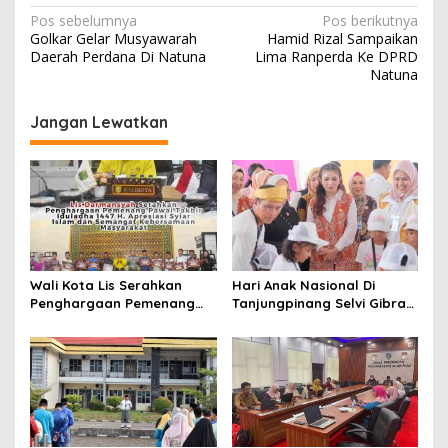
N
Pos sebelumnya
Pos berikutnya
Golkar Gelar Musyawarah
Hamid Rizal Sampaikan
a
Daerah Perdana Di Natuna
Lima Ranperda Ke DPRD
v
Natuna
i
Jangan Lewatkan
g
a
s
i
p
o
Wali Kota Lis Serahkan
Hari Anak Nasional Di
s
Penghargaan Pemenang
Tanjungpinang Selvi Gibran
Pawai Takbir Iduladha 1447
Luncurkan Gerakan
H, Ajak Masyarakat Terus
Nasional RANA
Hidupkan Syiar Islam