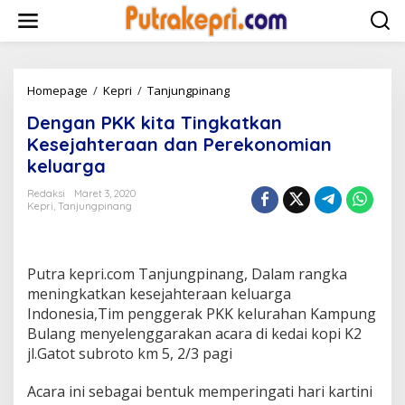
L
e
w
a
t
i
Homepage
/
Kepri
/
Tanjungpinang
D
k
e
Dengan PKK kita Tingkatkan
e
n
k
g
Kesejahteraan dan Perekonomian
o
a
keluarga
n
n
t
P
Redaksi
Maret 3, 2020
e
K
Kepri
,
Tanjungpinang
n
K
k
i
t
Putra kepri.com Tanjungpinang, Dalam rangka
a
meningkatkan kesejahteraan keluarga
T
Indonesia,Tim penggerak PKK kelurahan Kampung
i
Bulang menyelenggarakan acara di kedai kopi K2
n
g
jl.Gatot subroto km 5, 2/3 pagi
k
a
Acara ini sebagai bentuk memperingati hari kartini
t