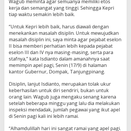
Wagub meminta agar semuanya memiliki etos
d
kerja dan semangat yang tinggi. Sehingga Kepri
i
tiap waktu semakin lebih baik.
C
o
n
“Untuk Kepri lebih baik, harus diawali dengan
t
menekankan masalah disiplin. Untuk mewujudkan
o
masalah disiplin ini, saya minta agar pejabat eselon
h
II bisa memberi perhatian lebih kepada pejabat
K
e
eselon III dan IV nya masing-masing, serta para
d
stafnya,” kata Isdianto dalam amanahnya saat
i
memimpin apel pagi, Senin (17/9) di halaman
s
kantor Gubernur, Dompak, Tanjungpinang.
i
p
l
Disiplin, lanjut Isdianto, merupakan tolak ukur
i
keberhasilan untuk diri sendriri, bukan untuk
n
orang lain. Wagub juga mengaku senang karena
a
setelah beberapa minggu yang lalu dia melakukan
n
inspeksi mendadak, jumlah pegawai yang ikut apel
di Senin pagi kali ini lebih ramai.
“Alhamdulillah hari ini sangat ramai yang apel pagi.