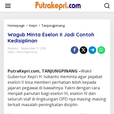
L
e
w
a
t
i
Homepage
/
Kepri
/
Tanjungpinang
W
k
a
Wagub Minta Eselon II Jadi Contoh
e
g
k
u
Kedisiplinan
o
b
n
M
Redaksi
September 17, 2018
t
Kepri
,
Tanjungpinang
i
e
n
n
t
a
PutraKepri.com, TANJUNGPINANG –
Wakil
E
s
Gubernur Kepri H. Isdianto meminta agar pejabat
e
eselon II bisa memberi perhatian lebih kepada
l
jajaran pegawai di bawahnya. Yakni dengan cara
o
menjadi panutan bagi eselon III, eselon IV dan
n
seluruh staf di lingkungan OPD nya masing-masing
I
I
terkait masalah peningkatan disiplin.
J
a