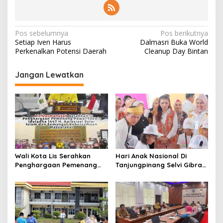
N
Pos sebelumnya
Pos berikutnya
Setiap Iven Harus
Dalmasri Buka World
a
Perkenalkan Potensi Daerah
Cleanup Day Bintan
v
i
Jangan Lewatkan
g
a
s
i
p
Wali Kota Lis Serahkan
Hari Anak Nasional Di
o
Penghargaan Pemenang
Tanjungpinang Selvi Gibran
s
Pawai Takbir Iduladha 1447
Luncurkan Gerakan
H, Ajak Masyarakat Terus
Nasional RANA
Hidupkan Syiar Islam