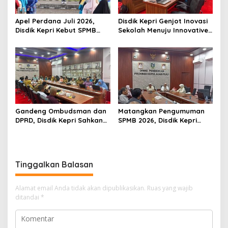
Apel Perdana Juli 2026,
Disdik Kepri Genjot Inovasi
Disdik Kepri Kebut SPMB
Sekolah Menuju Innovative
Tahap II dan Seleksi Kepsek
Government Award 2026
Gandeng Ombudsman dan
Matangkan Pengumuman
DPRD, Disdik Kepri Sahkan
SPMB 2026, Disdik Kepri
Hasil Kelulusan SPMB 2026
Gelar Rapat Koordinasi
Tinggalkan Balasan
Alamat email Anda tidak akan dipublikasikan.
Ruas yang wajib
ditandai
*