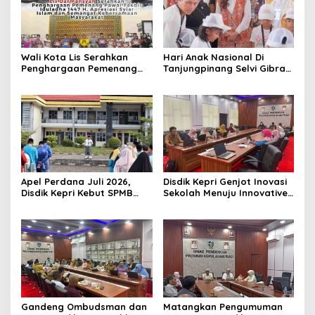
Wali Kota Lis Serahkan
Hari Anak Nasional Di
Penghargaan Pemenang
Tanjungpinang Selvi Gibran
Pawai Takbir Iduladha 1447
Luncurkan Gerakan
H, Ajak Masyarakat Terus
Nasional RANA
Hidupkan Syiar Islam
Apel Perdana Juli 2026,
Disdik Kepri Genjot Inovasi
Disdik Kepri Kebut SPMB
Sekolah Menuju Innovative
Tahap II dan Seleksi Kepsek
Government Award 2026
Gandeng Ombudsman dan
Matangkan Pengumuman