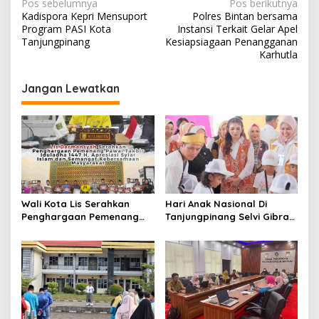
N
Pos sebelumnya
Pos berikutnya
Kadispora Kepri Mensuport
Polres Bintan bersama
a
Program PASI Kota
Instansi Terkait Gelar Apel
v
Tanjungpinang
Kesiapsiagaan Penangganan
Karhutla
i
g
Jangan Lewatkan
a
s
i
p
o
s
Wali Kota Lis Serahkan
Hari Anak Nasional Di
Penghargaan Pemenang
Tanjungpinang Selvi Gibran
Pawai Takbir Iduladha 1447
Luncurkan Gerakan
H, Ajak Masyarakat Terus
Nasional RANA
Hidupkan Syiar Islam