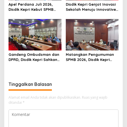
Apel Perdana Juli 2026,
Disdik Kepri Genjot Inovasi
Disdik Kepri Kebut SPMB
Sekolah Menuju Innovative
Tahap II dan Seleksi Kepsek
Government Award 2026
Gandeng Ombudsman dan
Matangkan Pengumuman
DPRD, Disdik Kepri Sahkan
SPMB 2026, Disdik Kepri
Hasil Kelulusan SPMB 2026
Gelar Rapat Koordinasi
Tinggalkan Balasan
Alamat email Anda tidak akan dipublikasikan.
Ruas yang wajib
ditandai
*