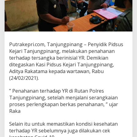
B
Y
R
d
i
T
a
h
Putrakepri.com, Tanjungpinang – Penyidik Pidsus
a
Kejari Tanjungpinang, melakukan penahanan
n
terhadap tersangka berinisial YR. Demikian
P
ditegaskan Kasi Pidsus Kejari Tanjungpinang,
o
l
Aditya Rakatama kepada wartawan, Rabu
i
(24/02/2021).
s
i
” Penahanan terhadap YR di Rutan Polres
Tanjungpinang, setelah menjalani serangkaian
proses perlengkapan berkas penahanan, ” ujar
Raka
Selain itu untuk memastikan kondisi kesehatan
terhadap YR sebelumnya juga dilakukan cek