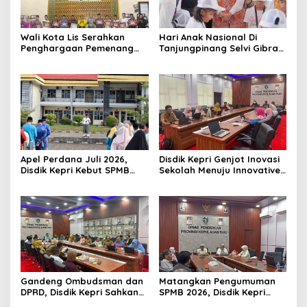
Wali Kota Lis Serahkan
Hari Anak Nasional Di
Penghargaan Pemenang
Tanjungpinang Selvi Gibran
Pawai Takbir Iduladha 1447
Luncurkan Gerakan
H, Ajak Masyarakat Terus
Nasional RANA
Hidupkan Syiar Islam
Apel Perdana Juli 2026,
Disdik Kepri Genjot Inovasi
Disdik Kepri Kebut SPMB
Sekolah Menuju Innovative
Tahap II dan Seleksi Kepsek
Government Award 2026
Gandeng Ombudsman dan
Matangkan Pengumuman
DPRD, Disdik Kepri Sahkan
SPMB 2026, Disdik Kepri
Hasil Kelulusan SPMB 2026
Gelar Rapat Koordinasi