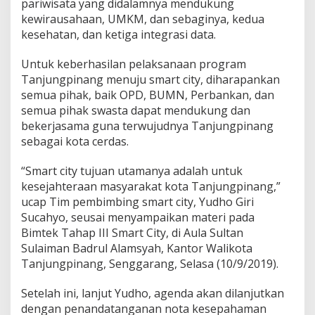
pariwisata yang didalamnya mendukung
n
kewirausahaan, UMKM, dan sebaginya, kedua
3
kesehatan, dan ketiga integrasi data.
Q
u
i
Untuk keberhasilan pelaksanaan program
c
Tanjungpinang menuju smart city, diharapankan
k
semua pihak, baik OPD, BUMN, Perbankan, dan
W
semua pihak swasta dapat mendukung dan
i
n
bekerjasama guna terwujudnya Tanjungpinang
S
sebagai kota cerdas.
m
a
“Smart city tujuan utamanya adalah untuk
r
kesejahteraan masyarakat kota Tanjungpinang,”
t
C
ucap Tim pembimbing smart city, Yudho Giri
i
Sucahyo, seusai menyampaikan materi pada
t
Bimtek Tahap III Smart City, di Aula Sultan
y
Sulaiman Badrul Alamsyah, Kantor Walikota
Tanjungpinang, Senggarang, Selasa (10/9/2019).
Setelah ini, lanjut Yudho, agenda akan dilanjutkan
dengan penandatanganan nota kesepahaman