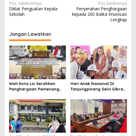
N
Pos sebelumnya
Pos berikutnya
Diklat Penguatan Kepala
Penyerahan Penghargaan
a
Sekolah
kepada 200 Balita Imunisasi
v
Lengkap
i
Jangan Lewatkan
g
a
s
i
p
o
Wali Kota Lis Serahkan
Hari Anak Nasional Di
s
Penghargaan Pemenang
Tanjungpinang Selvi Gibran
Pawai Takbir Iduladha 1447
Luncurkan Gerakan
H, Ajak Masyarakat Terus
Nasional RANA
Hidupkan Syiar Islam