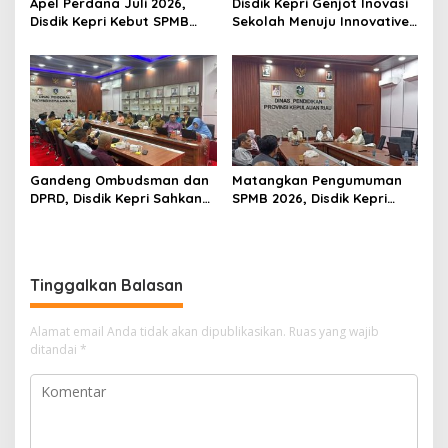
Apel Perdana Juli 2026,
Disdik Kepri Genjot Inovasi
Disdik Kepri Kebut SPMB
Sekolah Menuju Innovative
Tahap II dan Seleksi Kepsek
Government Award 2026
Gandeng Ombudsman dan
Matangkan Pengumuman
DPRD, Disdik Kepri Sahkan
SPMB 2026, Disdik Kepri
Hasil Kelulusan SPMB 2026
Gelar Rapat Koordinasi
Tinggalkan Balasan
Alamat email Anda tidak akan dipublikasikan.
Ruas yang wajib
ditandai
*