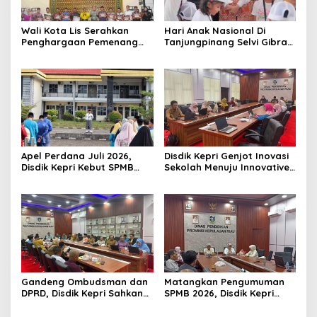
Wali Kota Lis Serahkan
Hari Anak Nasional Di
Penghargaan Pemenang
Tanjungpinang Selvi Gibran
Pawai Takbir Iduladha 1447
Luncurkan Gerakan
H, Ajak Masyarakat Terus
Nasional RANA
Hidupkan Syiar Islam
Apel Perdana Juli 2026,
Disdik Kepri Genjot Inovasi
Disdik Kepri Kebut SPMB
Sekolah Menuju Innovative
Tahap II dan Seleksi Kepsek
Government Award 2026
Gandeng Ombudsman dan
Matangkan Pengumuman
DPRD, Disdik Kepri Sahkan
SPMB 2026, Disdik Kepri
Hasil Kelulusan SPMB 2026
Gelar Rapat Koordinasi