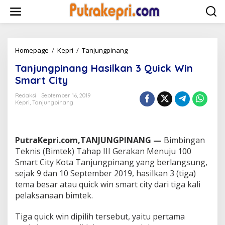
L
e
w
a
t
i
Homepage
/
Kepri
/
Tanjungpinang
T
k
a
Tanjungpinang Hasilkan 3 Quick Win
e
n
k
j
Smart City
o
u
n
n
Redaksi
September 16, 2019
t
Kepri
,
Tanjungpinang
g
e
p
n
i
n
PutraKepri.com,TANJUNGPINANG —
Bimbingan
a
n
Teknis (Bimtek) Tahap III Gerakan Menuju 100
g
Smart City Kota Tanjungpinang yang berlangsung,
H
sejak 9 dan 10 September 2019, hasilkan 3 (tiga)
a
tema besar atau quick win smart city dari tiga kali
s
pelaksanaan bimtek.
i
l
k
Tiga quick win dipilih tersebut, yaitu pertama
a