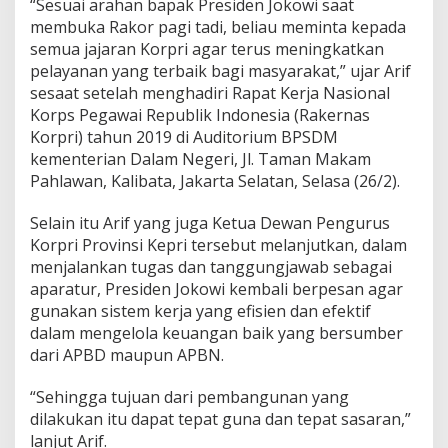
“Sesuai arahan bapak Presiden Jokowi saat
e
membuka Rakor pagi tadi, beliau meminta kepada
l
semua jajaran Korpri agar terus meningkatkan
a
y
pelayanan yang terbaik bagi masyarakat,” ujar Arif
a
sesaat setelah menghadiri Rapat Kerja Nasional
n
Korps Pegawai Republik Indonesia (Rakernas
a
Korpri) tahun 2019 di Auditorium BPSDM
n
P
kementerian Dalam Negeri, Jl. Taman Makam
r
Pahlawan, Kalibata, Jakarta Selatan, Selasa (26/2).
i
m
Selain itu Arif yang juga Ketua Dewan Pengurus
a
Korpri Provinsi Kepri tersebut melanjutkan, dalam
B
a
menjalankan tugas dan tanggungjawab sebagai
g
aparatur, Presiden Jokowi kembali berpesan agar
i
gunakan sistem kerja yang efisien dan efektif
M
dalam mengelola keuangan baik yang bersumber
a
dari APBD maupun APBN.
s
y
a
“Sehingga tujuan dari pembangunan yang
r
dilakukan itu dapat tepat guna dan tepat sasaran,”
a
lanjut Arif.
k