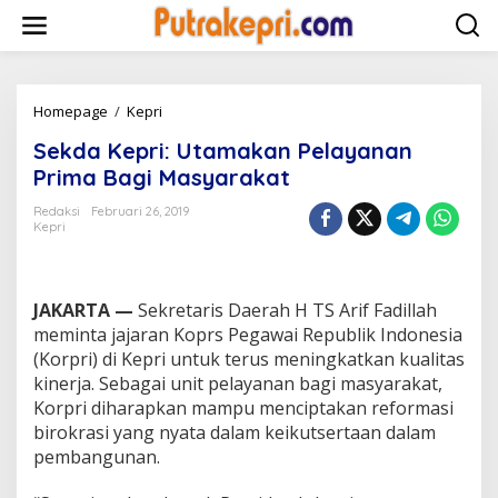
L
e
w
a
t
i
Homepage
/
Kepri
S
k
e
Sekda Kepri: Utamakan Pelayanan
e
k
k
d
Prima Bagi Masyarakat
o
a
n
K
Redaksi
Februari 26, 2019
t
Kepri
e
e
p
n
r
i
JAKARTA —
Sekretaris Daerah H TS Arif Fadillah
:
U
meminta jajaran Koprs Pegawai Republik Indonesia
t
(Korpri) di Kepri untuk terus meningkatkan kualitas
a
kinerja. Sebagai unit pelayanan bagi masyarakat,
m
Korpri diharapkan mampu menciptakan reformasi
a
birokrasi yang nyata dalam keikutsertaan dalam
k
a
pembangunan.
n
P