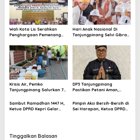
i
p
o
s
Wali Kota Lis Serahkan
Hari Anak Nasional Di
Penghargaan Pemenang
Tanjungpinang Selvi Gibran
Pawai Takbir Iduladha 1447
Luncurkan Gerakan
H, Ajak Masyarakat Terus
Nasional RANA
Hidupkan Syiar Islam
Krisis Air, Pemko
DP3 Tanjungpinang
Tanjungpinang Salurkan 75
Pastikan Petani Aman,
Ton Air Bersih, Distribusi
Gerai Pangan Jadi
Terus Berlanj
Instrumen Kendali Inflasi
Sambut Ramadhan 1447 H,
Pimpin Aksi Bersih-Bersih di
Ketua DPRD Kepri Gelar
Sei Harapan, Ketua DPRD
Silaturahmi dan Bagi
Kepri Implementasikan
Sembako untuk Keluarga
Gerakan Indonesia ASRI
Besar Sekretariat
Tinggalkan Balasan