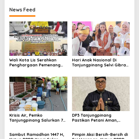
News Feed
Wali Kota Lis Serahkan
Hari Anak Nasional Di
Penghargaan Pemenang
Tanjungpinang Selvi Gibran
Pawai Takbir Iduladha 1447
Luncurkan Gerakan
H, Ajak Masyarakat Terus
Nasional RANA
Hidupkan Syiar Islam
Krisis Air, Pemko
DP3 Tanjungpinang
Tanjungpinang Salurkan 75
Pastikan Petani Aman,
Ton Air Bersih, Distribusi
Gerai Pangan Jadi
Terus Berlanj
Instrumen Kendali Inflasi
Sambut Ramadhan 1447 H,
Pimpin Aksi Bersih-Bersih di