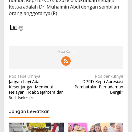
nomor: Kep/16/KU/XII/2018 dikukuhkan sebagai
Ketua adalah Dr. Muhaimin Abdi dengan sembilan
orang anggotanya.(R)
Ikuti Kami
N
Pos sebelumnya
Pos berikutnya
Jangan Lagi Ada
DPRD Kepri Apresiasi
a
Kesenjangan Membuat
Pembatalan Pemadaman
v
Nelayan Tidak Sejahtera dan
Bergilir
Sulit Bekerja
i
g
Jangan Lewatkan
a
s