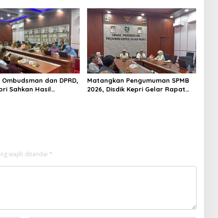
n Gerakan Nasional
Seleksi Kepsek
 Ombudsman dan DPRD,
Matangkan Pengumuman SPMB
pri Sahkan Hasil
2026, Disdik Kepri Gelar Rapat
n SPMB 2026
Koordinasi
ng wajib ditandai
*