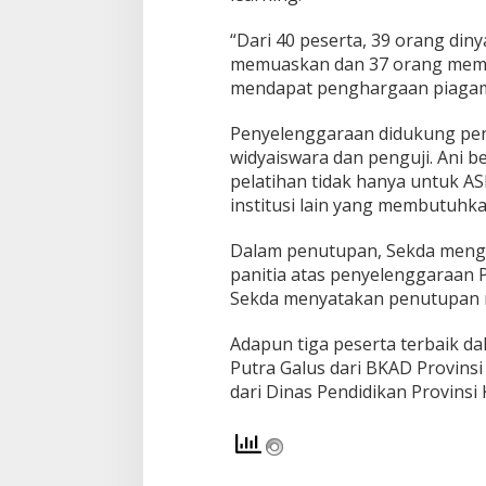
a
D
“Dari 40 peserta, 39 orang diny
i
memuaskan dan 37 orang memua
g
mendapat penghargaan piagam 
i
t
a
Penyelenggaraan didukung pen
l
widyaiswara dan penguji. Ani 
i
pelatihan tidak hanya untuk AS
s
institusi lain yang membutuhka
a
s
i
Dalam penutupan, Sekda menga
M
panitia atas penyelenggaraan 
a
Sekda menyatakan penutupan r
s
i
Adapun tiga peserta terbaik d
h
B
Putra Galus dari BKAD Provinsi 
e
dari Dinas Pendidikan Provinsi K
s
a
r