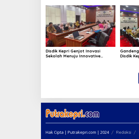
Masyarakat Terus Hidupkan
RANA
Syiar Islam
Disdik Kepri Genjot Inovasi
Gandeng
Sekolah Menuju Innovative
Disdik Ke
Government Award 2026
Kelulusa
Hak Cipta | Putrakepri.com | 2024
Redaksi