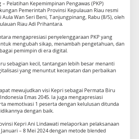
g – Pelatihan Kepemimpinan Pengawas (PKP)
gkungan Pemerintah Provinsi Kepulauan Riau resmi
i Aula Wan Seri Beni, Tanjungpinang, Rabu (8/5), oleh
ulauan Riau Adi Prihantara.
ntara mengapresiasi penyelenggaraan PKP yang
untuk mengubah sikap, menambah pengetahuan, dan
gai pemimpin di era digital.
aru sebagian kecil, tantangan lebih besar menanti
gitalisasi yang menuntut kecepatan dan perbaikan
apat mewujudkan visi Kepri sebagai Permata Biru
Indonesia Emas 2045. Ia juga mengapresiasi
erta memotivasi 1 peserta dengan kelulusan ditunda
idikannya dengan baik.
vinsi Kepri Ani Lindawati melaporkan pelaksanaan
 Januari – 8 Mei 2024 dengan metode blended