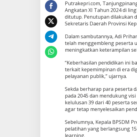
T
Putrakepri.com, Tanjungpinan
a
Angkatan XI Tahun 2024 di lin
n
ditutup. Penutupan dilakukan d
t
Sekretaris Daerah Provinsi Kep
a
n
g
Dalam sambutannya, Adi Priha
a
telah menggembleng peserta 
n
meningkatkan keterampilan seba
K
e
“Keberhasilan pendidikan ini b
p
e
terkait kepemimpinan di era di
m
pelayanan publik,” ujarnya.
i
m
Sekda berharap para peserta d
p
pada 2045 dan mendukung visi 
i
n
kelulusan 39 dari 40 peserta s
a
agar tetap menyelesaikan pend
n
d
Sebelumnya, Kepala BPSDM Pro
i
pelatihan yang berlangsung 15
E
r
learning.