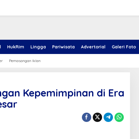
l
HukRim
Lingga
Pariwisata
Advertorial
Galeri Foto
er
Pemasangan Iklan
ngan Kepemimpinan di Era
esar