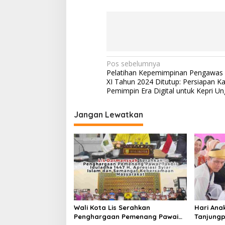
N
Pos sebelumnya
Pelatihan Kepemimpinan Pengawas
a
XI Tahun 2024 Ditutup: Persiapan K
v
Pemimpin Era Digital untuk Kepri Un
i
Jangan Lewatkan
g
a
s
i
p
o
s
Wali Kota Lis Serahkan
Hari Ana
Penghargaan Pemenang Pawai
Tanjungp