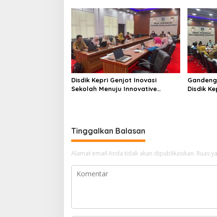
Takbir Iduladha 1447 H, Ajak
Luncurka
Masyarakat Terus Hidupkan
RANA
Syiar Islam
Disdik Kepri Genjot Inovasi
Gandeng
Sekolah Menuju Innovative
Disdik Ke
Government Award 2026
Kelulusa
Tinggalkan Balasan
Alamat email Anda tidak akan dipublikasikan.
Ruas ya