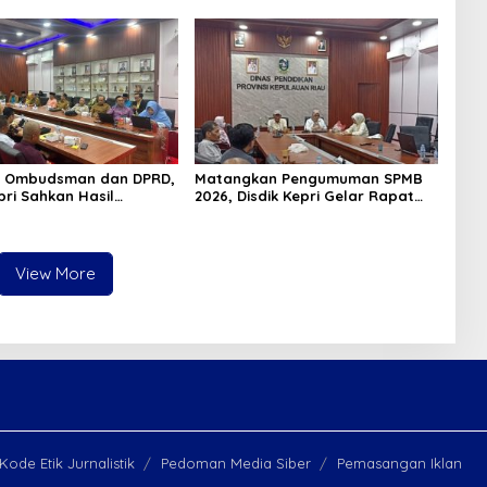
 Ombudsman dan DPRD,
Matangkan Pengumuman SPMB
pri Sahkan Hasil
2026, Disdik Kepri Gelar Rapat
n SPMB 2026
Koordinasi
View More
Kode Etik Jurnalistik
Pedoman Media Siber
Pemasangan Iklan