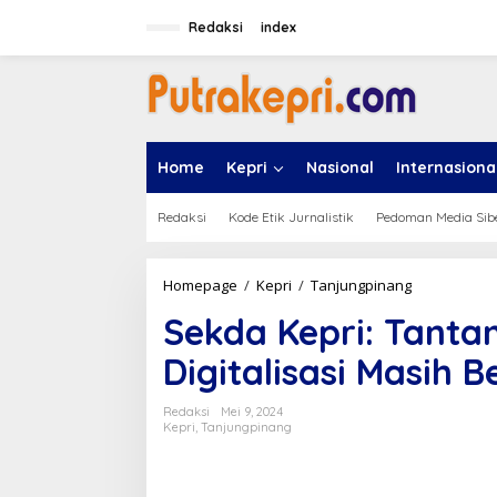
L
e
Redaksi
index
w
a
t
i
k
e
Home
Kepri
Nasional
Internasiona
k
o
n
Redaksi
Kode Etik Jurnalistik
Pedoman Media Sib
t
e
n
Homepage
/
Kepri
/
Tanjungpinang
S
e
Sekda Kepri: Tanta
k
d
Digitalisasi Masih B
a
K
e
Redaksi
Mei 9, 2024
p
Kepri
,
Tanjungpinang
r
i
: