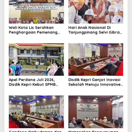
Wali Kota Lis Serahkan
Hari Anak Nasional Di
Penghargaan Pemenang
Tanjungpinang Selvi Gibran
Pawai Takbir Iduladha 1447
Luncurkan Gerakan
H, Ajak Masyarakat Terus
Nasional RANA
Hidupkan Syiar Islam
Apel Perdana Juli 2026,
Disdik Kepri Genjot Inovasi
Disdik Kepri Kebut SPMB
Sekolah Menuju Innovative
Tahap II dan Seleksi Kepsek
Government Award 2026
Gandeng Ombudsman dan
Matangkan Pengumuman