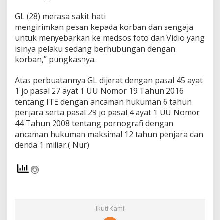
s
GL (28) merasa sakit hati
P
e
mengirimkan pesan kepada korban dan sengaja
l
untuk menyebarkan ke medsos foto dan Vidio yang
a
isinya pelaku sedang berhubungan dengan
k
korban,” pungkasnya.
u
P
e
Atas perbuatannya GL dijerat dengan pasal 45 ayat
n
1 jo pasal 27 ayat 1 UU Nomor 19 Tahun 2016
y
tentang ITE dengan ancaman hukuman 6 tahun
e
penjara serta pasal 29 jo pasal 4 ayat 1 UU Nomor
b
a
44 Tahun 2008 tentang pornografi dengan
r
ancaman hukuman maksimal 12 tahun penjara dan
V
denda 1 miliar.( Nur)
i
d
i
o
A
s
u
Ikuti Kami
s
i