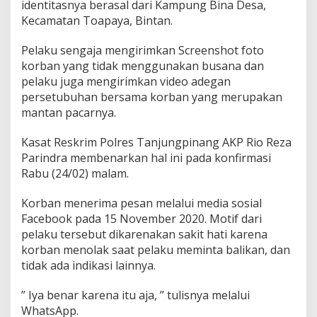
identitasnya berasal dari Kampung Bina Desa,
u
Kecamatan Toapaya, Bintan.
n
g
p
Pelaku sengaja mengirimkan Screenshot foto
i
korban yang tidak menggunakan busana dan
n
pelaku juga mengirimkan video adegan
a
persetubuhan bersama korban yang merupakan
n
g
mantan pacarnya.
B
e
Kasat Reskrim Polres Tanjungpinang AKP Rio Reza
r
Parindra membenarkan hal ini pada konfirmasi
h
Rabu (24/02) malam.
a
s
i
Korban menerima pesan melalui media sosial
l
Facebook pada 15 November 2020. Motif dari
M
pelaku tersebut dikarenakan sakit hati karena
e
korban menolak saat pelaku meminta balikan, dan
r
i
tidak ada indikasi lainnya.
n
g
” Iya benar karena itu aja, ” tulisnya melalui
k
WhatsApp.
u