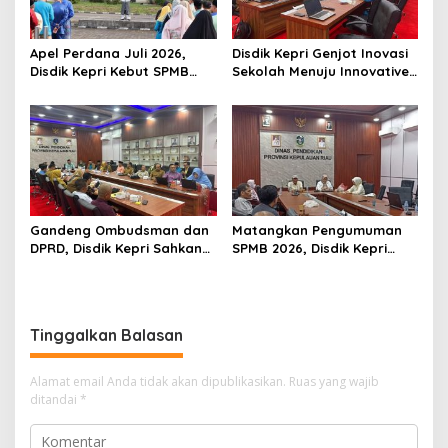
Apel Perdana Juli 2026,
Disdik Kepri Genjot Inovasi
Disdik Kepri Kebut SPMB
Sekolah Menuju Innovative
Tahap II dan Seleksi Kepsek
Government Award 2026
Gandeng Ombudsman dan
Matangkan Pengumuman
DPRD, Disdik Kepri Sahkan
SPMB 2026, Disdik Kepri
Hasil Kelulusan SPMB 2026
Gelar Rapat Koordinasi
Tinggalkan Balasan
Alamat email Anda tidak akan dipublikasikan.
Ruas yang wajib
ditandai
*