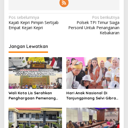
l
a
d
N
Pos sebelumnya
Pos berikutnya
i
Kajati Kepri Pimpin Sertijab
Polsek TPI Timur Siaga
a
M
Empat Kejari Kepri
Personil Untuk Penanganan
e
v
Kebakaran
d
i
s
o
Jangan Lewatkan
g
s
a
s
i
p
o
Wali Kota Lis Serahkan
Hari Anak Nasional Di
s
Penghargaan Pemenang
Tanjungpinang Selvi Gibran
Pawai Takbir Iduladha 1447
Luncurkan Gerakan
H, Ajak Masyarakat Terus
Nasional RANA
Hidupkan Syiar Islam