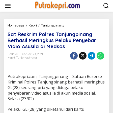
L
e
w
a
t
i
Homepage
/
Kepri
/
Tanjungpinang
S
k
a
Sat Reskrim Polres Tanjungpinang
e
t
k
R
Berhasil Meringkus Pelaku Penyebar
o
e
Vidio Asusila di Medsos
n
s
t
k
Redaksi
Februari 24, 2021
e
r
Kepri
,
Tanjungpinang
n
i
m
P
o
Putrakepri.com, Tanjungpinang – Satuan Reserse
l
Kriminal Polres Tanjungpinang berhasil meringkus
r
GL(28) seorang pria yang diduga pelaku
e
penyebaran video asusila di akun media sosial,
s
T
Selasa (23/02).
a
n
Pelaku, GL (28) yang diketahui dari kartu
j