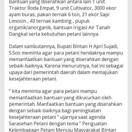
Bantuan yang diserahkan antara lain 1 unit
t
Traktor Roda Empat, 9 unit Cultivator, 3000 ekor
i
ayam buras, pakan ternak 6 ton, 21 ekor Sapi
d
a
Limosin , 43 ternak kambing , pupuk
n
organik/anorganik, bantuan Irigasi Air Tanah
W
Dangkal serta kebutuhan petani lainnya.
a
k
Dalam sambutannya, Bupati Bintan H Apri Sujadi,
i
l
S.Sos meminta agar para petani hendaknya mampu
B
memanfaatkan bantuan yang diserahkan dengan
u
sebaik-baiknya. Karena menurutnya, hal ini sebagai
p
upaya dari pemerintah daerah dalam memajukan
a
t
kesejahteraan petani.
i
B
” kita meminta agar para petani mampu
i
memanfaatkan bantuan yang dikucurkan oleh
n
pemerintah. Manfaatkan bantuan yang diserahkan
t
a
dengan sebaik-baiknya bagi peningkatan
n
kesejahteraan petani ” ujarnya saat agenda
S
Sarasehan Petani dengan tema ” Penguatan
e
Kelembagaan Petani Menuju Masyarakat Bintan
r