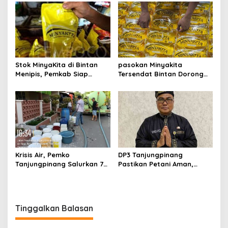
H, Ajak Masyarakat Terus
Nasional RANA
Hidupkan Syiar Islam
Stok MinyaKita di Bintan
pasokan Minyakita
Menipis, Pemkab Siap
Tersendat Bintan Dorong
Fasilitasi Koperasi Jadi
Koperasi Merah Putih Jadi
Distributor
distributor
Krisis Air, Pemko
DP3 Tanjungpinang
Tanjungpinang Salurkan 75
Pastikan Petani Aman,
Ton Air Bersih, Distribusi
Gerai Pangan Jadi
Terus Berlanj
Instrumen Kendali Inflasi
Tinggalkan Balasan