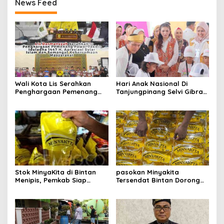
News Feed
Wali Kota Lis Serahkan
Hari Anak Nasional Di
Penghargaan Pemenang
Tanjungpinang Selvi Gibran
Pawai Takbir Iduladha 1447
Luncurkan Gerakan
H, Ajak Masyarakat Terus
Nasional RANA
Hidupkan Syiar Islam
Stok MinyaKita di Bintan
pasokan Minyakita
Menipis, Pemkab Siap
Tersendat Bintan Dorong
Fasilitasi Koperasi Jadi
Koperasi Merah Putih Jadi
Distributor
distributor