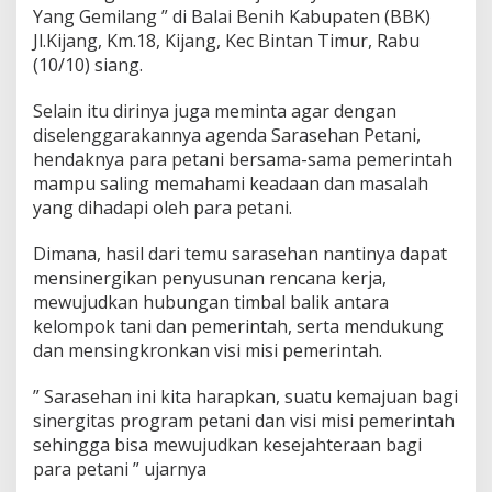
Yang Gemilang ” di Balai Benih Kabupaten (BBK)
a
h
Jl.Kijang, Km.18, Kijang, Kec Bintan Timur, Rabu
k
(10/10) siang.
a
n
Selain itu dirinya juga meminta agar dengan
B
diselenggarakannya agenda Sarasehan Petani,
a
n
hendaknya para petani bersama-sama pemerintah
t
mampu saling memahami keadaan dan masalah
u
yang dihadapi oleh para petani.
a
n
Dimana, hasil dari temu sarasehan nantinya dapat
mensinergikan penyusunan rencana kerja,
mewujudkan hubungan timbal balik antara
kelompok tani dan pemerintah, serta mendukung
dan mensingkronkan visi misi pemerintah.
” Sarasehan ini kita harapkan, suatu kemajuan bagi
sinergitas program petani dan visi misi pemerintah
sehingga bisa mewujudkan kesejahteraan bagi
para petani ” ujarnya