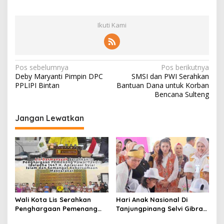
Ikuti Kami
N
Pos sebelumnya
Pos berikutnya
Deby Maryanti Pimpin DPC
SMSI dan PWI Serahkan
a
PPLIPI Bintan
Bantuan Dana untuk Korban
v
Bencana Sulteng
i
Jangan Lewatkan
g
a
s
i
p
o
Wali Kota Lis Serahkan
Hari Anak Nasional Di
s
Penghargaan Pemenang
Tanjungpinang Selvi Gibran
Pawai Takbir Iduladha 1447
Luncurkan Gerakan