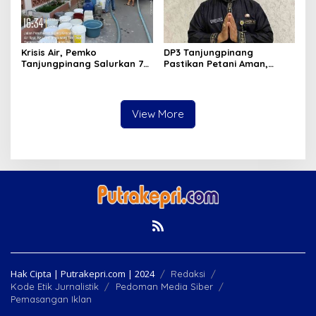
Krisis Air, Pemko
DP3 Tanjungpinang
Tanjungpinang Salurkan 75
Pastikan Petani Aman,
Ton Air Bersih, Distribusi
Gerai Pangan Jadi
Terus Berlanj
Instrumen Kendali Inflasi
View More
Hak Cipta | Putrakepri.com | 2024
Redaksi
Kode Etik Jurnalistik
Pedoman Media Siber
Pemasangan Iklan