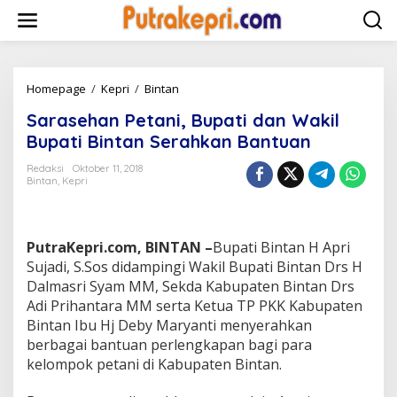
L
e
w
a
t
i
Homepage
/
Kepri
/
Bintan
S
k
a
Sarasehan Petani, Bupati dan Wakil
e
r
k
a
Bupati Bintan Serahkan Bantuan
o
s
n
e
Redaksi
Oktober 11, 2018
t
Bintan
,
Kepri
h
e
a
n
n
P
PutraKepri.com, BINTAN –
Bupati Bintan H Apri
e
t
Sujadi, S.Sos didampingi Wakil Bupati Bintan Drs H
a
Dalmasri Syam MM, Sekda Kabupaten Bintan Drs
n
Adi Prihantara MM serta Ketua TP PKK Kabupaten
i
Bintan Ibu Hj Deby Maryanti menyerahkan
,
berbagai bantuan perlengkapan bagi para
B
u
kelompok petani di Kabupaten Bintan.
p
a