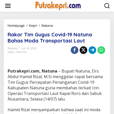
L
e
w
a
t
i
Homepage
/
Kepri
/
Natuna
R
k
a
Rakor Tim Gugus Covid-19 Natuna
e
k
k
o
Bahas Moda Transportasi Laut
o
r
n
T
Redaksi
Juli 16, 2020
t
Kepri
,
Natuna
i
e
m
n
G
u
Putrakepri.com, Natuna
– Bupati Natuna, Drs.
g
u
Abdul Hamid Rizal, M.Si menggelar rapat bersama
s
Tim Gugus Percepatan Penanganan Covid-19
C
Kabupaten Natuna guna membahas terkait Izin
o
Operasi Transportasi Laut Kapal Roro dan Sabuk
v
Nusantara, Selasa (14/07) lalu.
i
d
-
Hamid Rizal menyampaikan bahwa saat ini moda
1