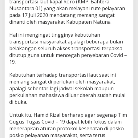
transportasi laut kapal Roro (KMP. Bahtera
9
Nusantara 01) yang akan melayani rute pelayaran
N
pada 17 Juli 2020 mendatang memang sangat
a
t
dinanti oleh masyarakat Kabupaten Natuna.
u
n
Hal ini mengingat tingginya kebutuhan
a
transportasi masyarakat apalagi beberapa bulan
B
belakangan seluruh akses transportasi terpaksa
a
h
ditutup guna untuk mencegah penyebaran Covid –
a
19.
s
M
Kebutuhan terhadap transportasi laut saat ini
o
memang sangat di perlukan oleh masyarakat,
d
a
apalagi sebentar lagi jadwal sekolah maupun
T
perkuliahan mahasiswa diluar daerah sudah mulai
r
di buka.
a
n
Untuk itu, Hamid Rizal berharap agar segenap Tim
s
p
Gugus Tugas Covid – 19 dapat lebih fokus dalam
o
menerapkan aturan protokol kesehatan di posko-
r
posko pelayanan masyarakat, serta terus
t