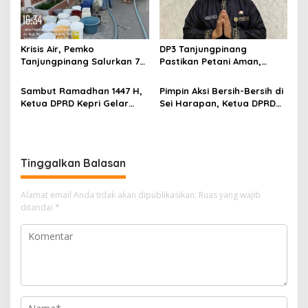
Krisis Air, Pemko
DP3 Tanjungpinang
Tanjungpinang Salurkan 75
Pastikan Petani Aman,
Ton Air Bersih, Distribusi
Gerai Pangan Jadi
Terus Berlanj
Instrumen Kendali Inflasi
Sambut Ramadhan 1447 H,
Pimpin Aksi Bersih-Bersih di
Ketua DPRD Kepri Gelar
Sei Harapan, Ketua DPRD
Silaturahmi dan Bagi
Kepri Implementasikan
Sembako untuk Keluarga
Gerakan Indonesia ASRI
Besar Sekretariat
Tinggalkan Balasan
Alamat email Anda tidak akan dipublikasikan.
Ruas yang wajib
ditandai
*