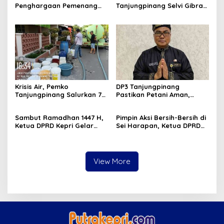
Penghargaan Pemenang
Tanjungpinang Selvi Gibran
Pawai Takbir Iduladha 1447
Luncurkan Gerakan
H, Ajak Masyarakat Terus
Nasional RANA
Hidupkan Syiar Islam
Krisis Air, Pemko
DP3 Tanjungpinang
Tanjungpinang Salurkan 75
Pastikan Petani Aman,
Ton Air Bersih, Distribusi
Gerai Pangan Jadi
Terus Berlanj
Instrumen Kendali Inflasi
Sambut Ramadhan 1447 H,
Pimpin Aksi Bersih-Bersih di
Ketua DPRD Kepri Gelar
Sei Harapan, Ketua DPRD
Silaturahmi dan Bagi
Kepri Implementasikan
Sembako untuk Keluarga
Gerakan Indonesia ASRI
Besar Sekretariat
View More