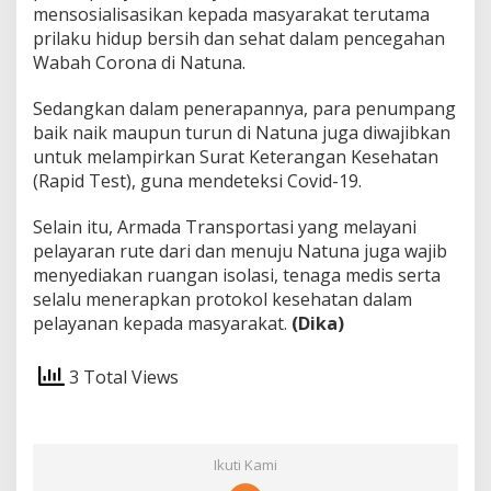
mensosialisasikan kepada masyarakat terutama
a
s
prilaku hidup bersih dan sehat dalam pencegahan
i
Wabah Corona di Natuna.
L
a
Sedangkan dalam penerapannya, para penumpang
u
baik naik maupun turun di Natuna juga diwajibkan
t
untuk melampirkan Surat Keterangan Kesehatan
(Rapid Test), guna mendeteksi Covid-19.
Selain itu, Armada Transportasi yang melayani
pelayaran rute dari dan menuju Natuna juga wajib
menyediakan ruangan isolasi, tenaga medis serta
selalu menerapkan protokol kesehatan dalam
pelayanan kepada masyarakat.
(Dika)
3 Total Views
Ikuti Kami