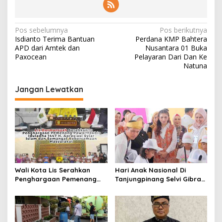
N
Pos sebelumnya
Pos berikutnya
Isdianto Terima Bantuan
Perdana KMP Bahtera
a
APD dari Amtek dan
Nusantara 01 Buka
v
Paxocean
Pelayaran Dari Dan Ke
Natuna
i
g
Jangan Lewatkan
a
s
i
p
o
s
Wali Kota Lis Serahkan
Hari Anak Nasional Di
Penghargaan Pemenang
Tanjungpinang Selvi Gibran
Pawai Takbir Iduladha 1447
Luncurkan Gerakan
H, Ajak Masyarakat Terus
Nasional RANA
Hidupkan Syiar Islam