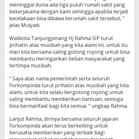
meninggal dunia ada tiga puluh rumah sakit yang
B
e
bekerjasama dengan kami sehingga apabila terjadi
n
kecelakaan bisa dibawa kerumah sakit tersebut, ”
c
jelas Mulyadi.
a
n
Walikota Tanjungpinang Hj Rahma SIP turut
a
A
prihatin atas musibah yang kita alami ini, untuk itu
l
mari kita bersama saling gotong royong untuk bisa
a
membantu meringankan beban masyarakat yang
m
tertimpa musibah.
D
i
K
” Saya atas nama pemerintah serta seluruh
a
Forkompinda turut prihatin atas musibah yang kita
m
alami, untuk kita selalu bergotong royong untuk
p
saling membantu memberikan bantuan, semoga
u
n
bisa bermanfaat bagi kita semua, ” ungkap Rahma.
g
M
Lanjut Rahma, dirinya bersama seluruh jajaran
a
Forkompinda akan terus berkeliling untuk
d
berusaha memberikan yang terbaik bagi
o
n