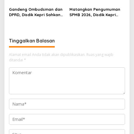
Gandeng Ombudsman dan
Matangkan Pengumuman
DPRD, Disdik Kepri Sahkan
SPMB 2026, Disdik Kepri
Hasil Kelulusan SPMB 2026
Gelar Rapat Koordinasi
Tinggalkan Balasan
Alamat email Anda tidak akan dipublikasikan.
Ruas yang wajib
ditandai
*