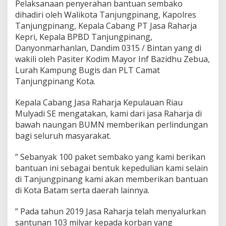
Pelaksanaan penyerahan bantuan sembako
e
dihadiri oleh Walikota Tanjungpinang, Kapolres
p
r
Tanjungpinang, Kepala Cabang PT Jasa Raharja
i
Kepri, Kepala BPBD Tanjungpinang,
S
Danyonmarhanlan, Dandim 0315 / Bintan yang di
e
wakili oleh Pasiter Kodim Mayor Inf Bazidhu Zebua,
r
Lurah Kampung Bugis dan PLT Camat
a
h
Tanjungpinang Kota.
k
a
Kepala Cabang Jasa Raharja Kepulauan Riau
n
Mulyadi SE mengatakan, kami dari jasa Raharja di
B
bawah naungan BUMN memberikan perlindungan
a
n
bagi seluruh masyarakat.
t
u
” Sebanyak 100 paket sembako yang kami berikan
a
bantuan ini sebagai bentuk kepedulian kami selain
n
di Tanjungpinang kami akan memberikan bantuan
K
o
di Kota Batam serta daerah lainnya.
r
b
” Pada tahun 2019 Jasa Raharja telah menyalurkan
a
santunan 103 milyar kepada korban yang
n