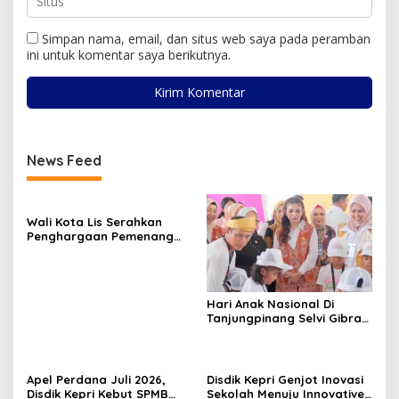
Simpan nama, email, dan situs web saya pada peramban
ini untuk komentar saya berikutnya.
News Feed
Wali Kota Lis Serahkan
Penghargaan Pemenang
Pawai Takbir Iduladha 1447
H, Ajak Masyarakat Terus
Hidupkan Syiar Islam
Hari Anak Nasional Di
Tanjungpinang Selvi Gibran
Luncurkan Gerakan
Nasional RANA
Apel Perdana Juli 2026,
Disdik Kepri Genjot Inovasi
Disdik Kepri Kebut SPMB
Sekolah Menuju Innovative