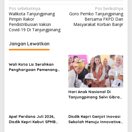
N
Pos sebelumnya
Pos berikutnya
Walikota Tanjungpinang
Goro Pemko Tanjungpinang
a
Pimpin Rakor
Bersama FKPD Dan
v
Pendistribusian Vaksin
Masyarakat Korban Banjir
Covid-19 Di Tanjungpinang
i
g
Jangan Lewatkan
a
s
Wali Kota Lis Serahkan
i
Penghargaan Pemenang
p
Pawai Takbir Iduladha 1447
H, Ajak Masyarakat Terus
o
Hidupkan Syiar Islam
s
Hari Anak Nasional Di
Tanjungpinang Selvi Gibran
Luncurkan Gerakan
Nasional RANA
Apel Perdana Juli 2026,
Disdik Kepri Genjot Inovasi
Disdik Kepri Kebut SPMB
Sekolah Menuju Innovative
Tahap II dan Seleksi Kepsek
Government Award 2026