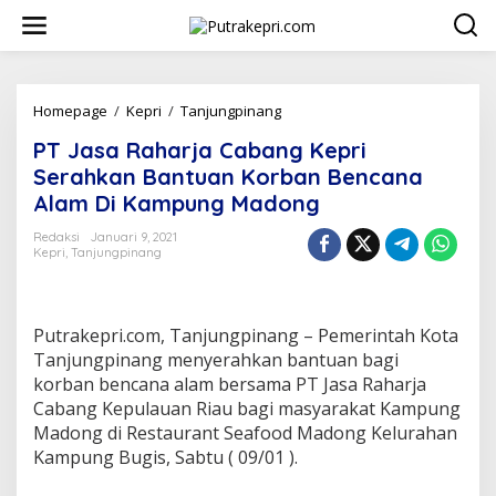
L
e
w
a
t
i
Homepage
/
Kepri
/
Tanjungpinang
P
k
T
PT Jasa Raharja Cabang Kepri
e
J
k
a
Serahkan Bantuan Korban Bencana
o
s
Alam Di Kampung Madong
n
a
t
R
Redaksi
Januari 9, 2021
e
a
Kepri
,
Tanjungpinang
n
h
a
r
j
Putrakepri.com, Tanjungpinang – Pemerintah Kota
a
Tanjungpinang menyerahkan bantuan bagi
C
korban bencana alam bersama PT Jasa Raharja
a
Cabang Kepulauan Riau bagi masyarakat Kampung
b
a
Madong di Restaurant Seafood Madong Kelurahan
n
Kampung Bugis, Sabtu ( 09/01 ).
g
K