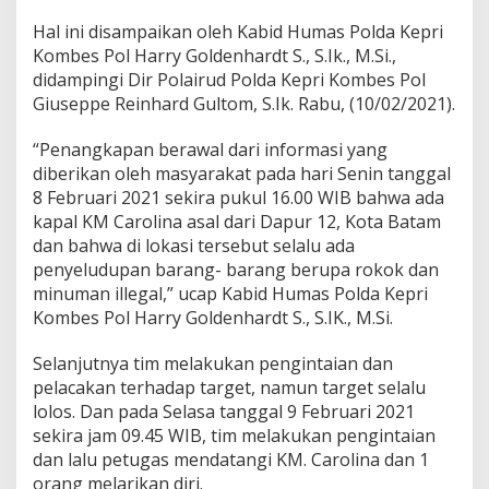
g
Hal ini disampaikan oleh Kabid Humas Polda Kepri
a
l
Kombes Pol Harry Goldenhardt S., S.Ik., M.Si.,
k
didampingi Dir Polairud Polda Kepri Kombes Pol
a
Giuseppe Reinhard Gultom, S.Ik. Rabu, (10/02/2021).
n
S
“Penangkapan berawal dari informasi yang
e
l
diberikan oleh masyarakat pada hari Senin tanggal
u
8 Februari 2021 sekira pukul 16.00 WIB bahwa ada
n
kapal KM Carolina asal dari Dapur 12, Kota Batam
d
dan bahwa di lokasi tersebut selalu ada
u
penyeludupan barang- barang berupa rokok dan
p
a
minuman illegal,” ucap Kabid Humas Polda Kepri
n
Kombes Pol Harry Goldenhardt S., S.IK., M.Si.
R
o
Selanjutnya tim melakukan pengintaian dan
k
pelacakan terhadap target, namun target selalu
o
k
lolos. Dan pada Selasa tanggal 9 Februari 2021
d
sekira jam 09.45 WIB, tim melakukan pengintaian
a
dan lalu petugas mendatangi KM. Carolina dan 1
n
orang melarikan diri.
M