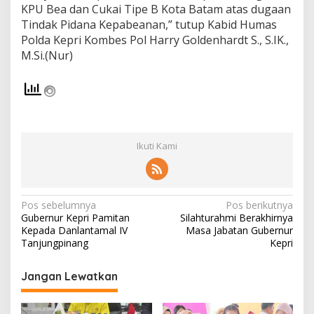
KPU Bea dan Cukai Tipe B Kota Batam atas dugaan
Tindak Pidana Kepabeanan,” tutup Kabid Humas
Polda Kepri Kombes Pol Harry Goldenhardt S., S.IK.,
M.Si.(Nur)
Ikuti Kami
N
Pos sebelumnya
Pos berikutnya
Gubernur Kepri Pamitan
Silahturahmi Berakhirnya
a
Kepada Danlantamal IV
Masa Jabatan Gubernur
v
Tanjungpinang
Kepri
i
Jangan Lewatkan
g
a