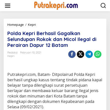
L
e
w
a
t
i
Homepage
/
Kepri
P
k
o
Polda Kepri Berhasil Gagalkan
e
l
k
d
Selundupan Rokok dan Micol Ilegal di
o
a
Perairan Dapur 12 Batam
n
K
t
e
Redaksi
Februari 10, 2021
e
p
Kepri
n
r
i
B
e
Putrakepri.com, Batam- Ditpolairud Polda Kepri
r
berhasil ungkap kasus tentang tindak pidana kapal
h
belayar tanpa dilengkapi surat persetujuan
a
berlayar dan membawa keluar barang Ilegal jenis
s
i
rokok dan minuman dari Kota Batam tanpa
l
dilengkapi dengan dokumen Kepabeanan pada
G
Selasa (09/02/2021).
a