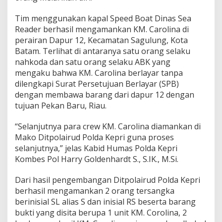
i
c
Tim menggunakan kapal Speed Boat Dinas Sea
o
Reader berhasil mengamankan KM. Carolina di
l
perairan Dapur 12, Kecamatan Sagulung, Kota
I
Batam. Terlihat di antaranya satu orang selaku
l
e
nahkoda dan satu orang selaku ABK yang
g
mengaku bahwa KM. Carolina berlayar tanpa
a
dilengkapi Surat Persetujuan Berlayar (SPB)
l
dengan membawa barang dari dapur 12 dengan
d
tujuan Pekan Baru, Riau.
i
P
e
“Selanjutnya para crew KM. Carolina diamankan di
r
Mako Ditpolairud Polda Kepri guna proses
a
selanjutnya,” jelas Kabid Humas Polda Kepri
i
Kombes Pol Harry Goldenhardt S., S.IK., M.Si.
r
a
n
Dari hasil pengembangan Ditpolairud Polda Kepri
D
berhasil mengamankan 2 orang tersangka
a
berinisial SL alias S dan inisial RS beserta barang
p
bukti yang disita berupa 1 unit KM. Corolina, 2
u
r