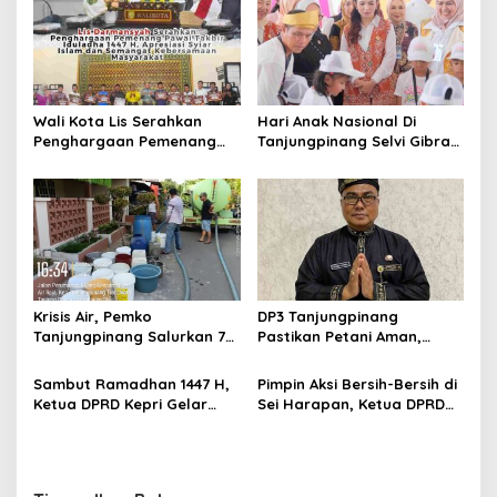
s
i
p
o
Wali Kota Lis Serahkan
Hari Anak Nasional Di
s
Penghargaan Pemenang
Tanjungpinang Selvi Gibran
Pawai Takbir Iduladha 1447
Luncurkan Gerakan
H, Ajak Masyarakat Terus
Nasional RANA
Hidupkan Syiar Islam
Krisis Air, Pemko
DP3 Tanjungpinang
Tanjungpinang Salurkan 75
Pastikan Petani Aman,
Ton Air Bersih, Distribusi
Gerai Pangan Jadi
Terus Berlanj
Instrumen Kendali Inflasi
Sambut Ramadhan 1447 H,
Pimpin Aksi Bersih-Bersih di
Ketua DPRD Kepri Gelar
Sei Harapan, Ketua DPRD
Silaturahmi dan Bagi
Kepri Implementasikan
Sembako untuk Keluarga
Gerakan Indonesia ASRI
Besar Sekretariat