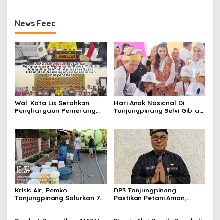
News Feed
Wali Kota Lis Serahkan
Hari Anak Nasional Di
Penghargaan Pemenang
Tanjungpinang Selvi Gibran
Pawai Takbir Iduladha 1447
Luncurkan Gerakan
H, Ajak Masyarakat Terus
Nasional RANA
Hidupkan Syiar Islam
Krisis Air, Pemko
DP3 Tanjungpinang
Tanjungpinang Salurkan 75
Pastikan Petani Aman,
Ton Air Bersih, Distribusi
Gerai Pangan Jadi
Terus Berlanj
Instrumen Kendali Inflasi