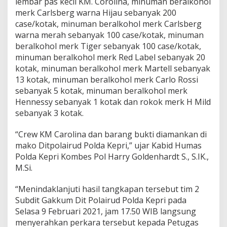
lembar pas kecil KM. Corolina, minuman beralkohol
1
merk Carlsberg warna Hijau sebanyak 200
2
case/kotak, minuman beralkohol merk Carlsberg
B
warna merah sebanyak 100 case/kotak, minuman
a
t
beralkohol merk Tiger sebanyak 100 case/kotak,
a
minuman beralkohol merk Red Label sebanyak 20
m
kotak, minuman beralkohol merk Martell sebanyak
13 kotak, minuman beralkohol merk Carlo Rossi
sebanyak 5 kotak, minuman beralkohol merk
Hennessy sebanyak 1 kotak dan rokok merk H Mild
sebanyak 3 kotak.
“Crew KM Carolina dan barang bukti diamankan di
mako Ditpolairud Polda Kepri,” ujar Kabid Humas
Polda Kepri Kombes Pol Harry Goldenhardt S., S.IK.,
M.Si.
“Menindaklanjuti hasil tangkapan tersebut tim 2
Subdit Gakkum Dit Polairud Polda Kepri pada
Selasa 9 Februari 2021, jam 17.50 WIB langsung
menyerahkan perkara tersebut kepada Petugas