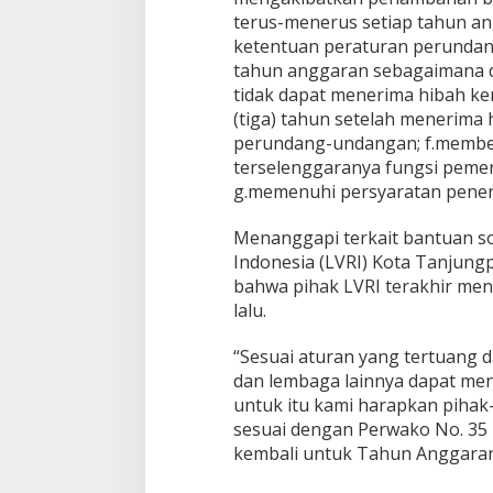
terus-menerus setiap tahun ang
ketentuan peraturan perundang
tahun anggaran sebagaimana d
tidak dapat menerima hibah k
(tiga) tahun setelah menerima h
perundang-undangan; f.member
terselenggaranya fungsi peme
g.memenuhi persyaratan pener
Menanggapi terkait bantuan so
Indonesia (LVRI) Kota Tanjungp
bahwa pihak LVRI terakhir meng
lalu.
“Sesuai aturan yang tertuang d
dan lembaga lainnya dapat men
untuk itu kami harapkan pihak
sesuai dengan Perwako No. 35 
kembali untuk Tahun Anggaran 2