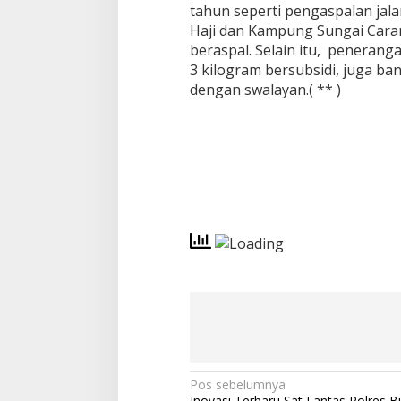
tahun seperti pengaspalan jal
Haji dan Kampung Sungai Cara
beraspal. Selain itu, peneran
3 kilogram bersubsidi, juga 
dengan swalayan.( ** )
N
Pos sebelumnya
Inovasi Terbaru Sat Lantas Polres B