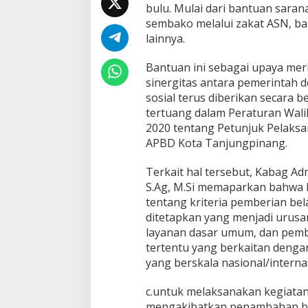
bulu. Mulai dari bantuan sara
b
a
sembako melalui zakat ASN, b
h
lainnya.
d
a
Bantuan ini sebagai upaya me
n
sinergitas antara pemerintah
B
a
sosial terus diberikan secara 
n
tertuang dalam Peraturan Wal
s
2020 tentang Petunjuk Pelaksa
o
APBD Kota Tanjungpinang.
s
Terkait hal tersebut, Kabag Adm
S.Ag, M.Si memaparkan bahwa 
tentang kriteria pemberian bel
ditetapkan yang menjadi urusa
layanan dasar umum, dan pemb
tertentu yang berkaitan deng
yang berskala nasional/interna
c.untuk melaksanakan kegiatan
mengakibatkan penambahan beba