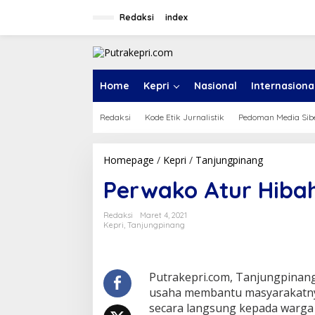
L
e
Redaksi
index
w
a
t
i
k
Home
Kepri
Nasional
Internasiona
e
k
Redaksi
Kode Etik Jurnalistik
Pedoman Media Sib
o
n
t
e
Homepage
/
Kepri
/
Tanjungpinang
P
n
e
Perwako Atur Hiba
r
w
a
Redaksi
Maret 4, 2021
k
Kepri
,
Tanjungpinang
o
A
t
u
Putrakepri.com, Tanjungpinang
r
usaha membantu masyarakatny
H
secara langsung kepada warga
i