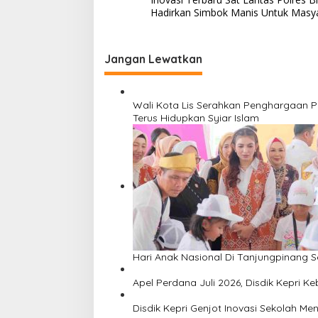
a
Hadirkan Simbok Manis Untuk Masy
v
i
Jangan Lewatkan
g
a
s
Wali Kota Lis Serahkan Penghargaan P
Terus Hidupkan Syiar Islam
i
p
o
s
Hari Anak Nasional Di Tanjungpinang S
Apel Perdana Juli 2026, Disdik Kepri K
Disdik Kepri Genjot Inovasi Sekolah M