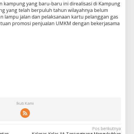
an kampung yang baru-baru ini direalisasi di Kampung
ng yang telah berpuluh tahun wilayahnya belum
gan lampu jalan dan pelaksanaan kartu pelanggan gas
bantuan promosi penjualan UMKM dengan bekerjasama
Ikuti Kami
Pos berikutnya
intan
Kalapas Kelas IIA Tanjunginang Mengukuhkan