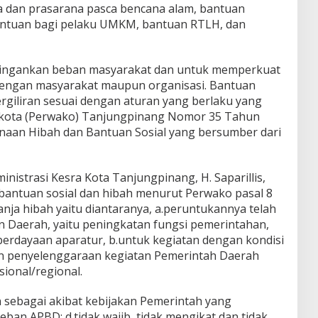
na dan prasarana pasca bencana alam, bantuan
antuan bagi pelaku UMKM, bantuan RTLH, dan
ringankan beban masyarakat dan untuk memperkuat
 dengan masyarakat maupun organisasi. Bantuan
bergiliran sesuai dengan aturan yang berlaku yang
ikota (Perwako) Tanjungpinang Nomor 35 Tahun
naan Hibah dan Bantuan Sosial yang bersumber dari
inistrasi Kesra Kota Tanjungpinang, H. Saparillis,
bantuan sosial dan hibah menurut Perwako pasal 8
anja hibah yaitu diantaranya, a.peruntukannya telah
n Daerah, yaitu peningkatan fungsi pemerintahan,
erdayaan aparatur, b.untuk kegiatan dengan kondisi
an penyelenggaraan kegiatan Pemerintah Daerah
sional/regional.
 sebagai akibat kebijakan Pemerintah yang
n APBD; d.tidak wajib, tidak mengikat dan tidak