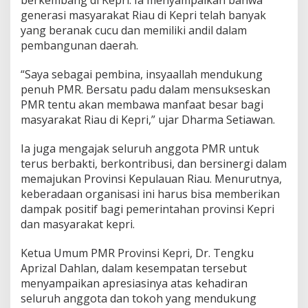
berkembang di Kepri. Ia menyampaikan bahwa
a
generasi masyarakat Riau di Kepri telah banyak
n
yang beranak cucu dan memiliki andil dalam
B
pembangunan daerah.
u
k
a
“Saya sebagai pembina, insyaallah mendukung
B
penuh PMR. Bersatu padu dalam mensukseskan
e
PMR tentu akan membawa manfaat besar bagi
r
masyarakat Riau di Kepri,” ujar Dharma Setiawan.
s
a
m
Ia juga mengajak seluruh anggota PMR untuk
a
terus berbakti, berkontribusi, dan bersinergi dalam
memajukan Provinsi Kepulauan Riau. Menurutnya,
keberadaan organisasi ini harus bisa memberikan
dampak positif bagi pemerintahan provinsi Kepri
dan masyarakat kepri.
Ketua Umum PMR Provinsi Kepri, Dr. Tengku
Aprizal Dahlan, dalam kesempatan tersebut
menyampaikan apresiasinya atas kehadiran
seluruh anggota dan tokoh yang mendukung