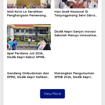
Wali Kota Lis Serahkan
Hari Anak Nasional Di
Penghargaan Pemenang
Tanjungpinang Selvi Gibran
Pawai Takbir Iduladha 1447
Luncurkan Gerakan
H, Ajak Masyarakat Terus
Nasional RANA
Hidupkan Syiar Islam
Disdik Kepri Genjot Inovasi
Sekolah Menuju Innovative
Government Award 2026
Apel Perdana Juli 2026,
Disdik Kepri Kebut SPMB
Tahap II dan Seleksi Kepsek
Gandeng Ombudsman dan
Matangkan Pengumuman
DPRD, Disdik Kepri Sahkan
SPMB 2026, Disdik Kepri
Hasil Kelulusan SPMB 2026
Gelar Rapat Koordinasi
View More