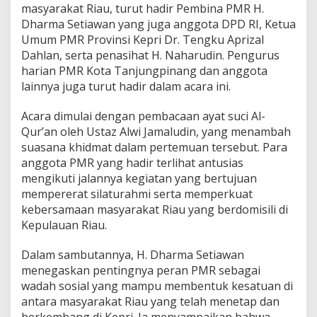
masyarakat Riau, turut hadir Pembina PMR H.
i
a
Dharma Setiawan yang juga anggota DPD RI, Ketua
u
Umum PMR Provinsi Kepri Dr. Tengku Aprizal
(
Dahlan, serta penasihat H. Naharudin. Pengurus
P
harian PMR Kota Tanjungpinang dan anggota
M
lainnya juga turut hadir dalam acara ini.
R
)
G
Acara dimulai dengan pembacaan ayat suci Al-
e
Qur’an oleh Ustaz Alwi Jamaludin, yang menambah
l
suasana khidmat dalam pertemuan tersebut. Para
a
anggota PMR yang hadir terlihat antusias
r
S
mengikuti jalannya kegiatan yang bertujuan
i
mempererat silaturahmi serta memperkuat
l
kebersamaan masyarakat Riau yang berdomisili di
a
Kepulauan Riau.
t
u
r
Dalam sambutannya, H. Dharma Setiawan
a
menegaskan pentingnya peran PMR sebagai
h
wadah sosial yang mampu membentuk kesatuan di
m
antara masyarakat Riau yang telah menetap dan
i
d