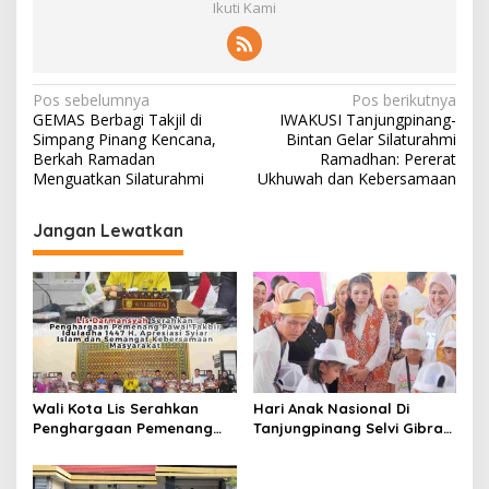
Ikuti Kami
N
Pos sebelumnya
Pos berikutnya
GEMAS Berbagi Takjil di
IWAKUSI Tanjungpinang-
a
Simpang Pinang Kencana,
Bintan Gelar Silaturahmi
v
Berkah Ramadan
Ramadhan: Pererat
Menguatkan Silaturahmi
Ukhuwah dan Kebersamaan
i
g
Jangan Lewatkan
a
s
i
p
o
s
Wali Kota Lis Serahkan
Hari Anak Nasional Di
Penghargaan Pemenang
Tanjungpinang Selvi Gibran
Pawai Takbir Iduladha 1447
Luncurkan Gerakan
H, Ajak Masyarakat Terus
Nasional RANA
Hidupkan Syiar Islam