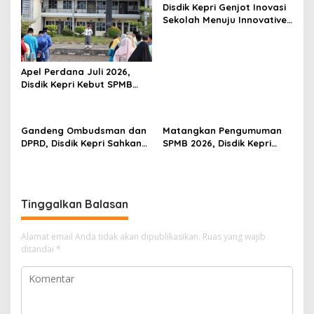
Disdik Kepri Genjot Inovasi
Sekolah Menuju Innovative
Government Award 2026
Apel Perdana Juli 2026,
Disdik Kepri Kebut SPMB
Tahap II dan Seleksi Kepsek
Gandeng Ombudsman dan
Matangkan Pengumuman
DPRD, Disdik Kepri Sahkan
SPMB 2026, Disdik Kepri
Hasil Kelulusan SPMB 2026
Gelar Rapat Koordinasi
Tinggalkan Balasan
Alamat email Anda tidak akan dipublikasikan.
Ruas yang wajib
ditandai
*