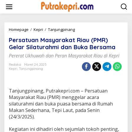
L
e
w
a
t
i
Homepage
/
Kepri
/
Tanjungpinang
P
k
e
Persatuan Masyarakat Riau (PMR)
e
r
k
s
Gelar Silaturahmi dan Buka Bersama
o
a
Pererat Ukhuwah dan Peran Masyarakat Riau di Kepri
n
t
t
u
Redaksi
Maret 24, 2025
e
a
Kepri
,
Tanjungpinang
n
n
M
a
s
Tanjungpinang, Putrakepri.com – Persatuan
y
Masyarakat Riau (PMR) menggelar acara
a
silaturahmi dan buka puasa bersama di Rumah
r
a
Makan Sederhana, Tepi Laut, pada Senin
k
(24/3/2025).
a
t
Kegiatan ini dihadiri oleh sejumlah tokoh penting,
R