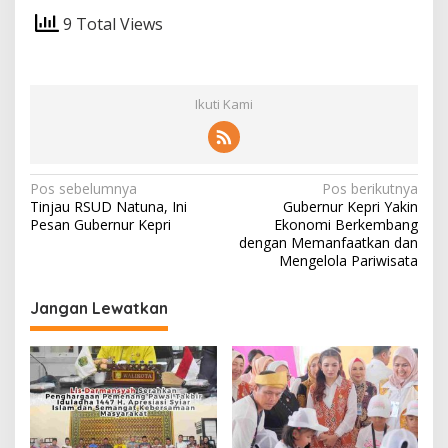
9 Total Views
Ikuti Kami
N
Pos sebelumnya
Pos berikutnya
Tinjau RSUD Natuna, Ini
Gubernur Kepri Yakin
a
Pesan Gubernur Kepri
Ekonomi Berkembang
v
dengan Memanfaatkan dan
Mengelola Pariwisata
i
g
Jangan Lewatkan
a
s
i
p
o