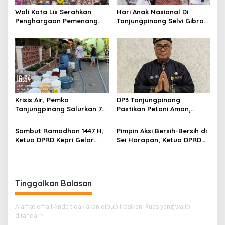
s
Wali Kota Lis Serahkan
Hari Anak Nasional Di
Penghargaan Pemenang
Tanjungpinang Selvi Gibran
Pawai Takbir Iduladha 1447
Luncurkan Gerakan
H, Ajak Masyarakat Terus
Nasional RANA
Hidupkan Syiar Islam
Krisis Air, Pemko
DP3 Tanjungpinang
Tanjungpinang Salurkan 75
Pastikan Petani Aman,
Ton Air Bersih, Distribusi
Gerai Pangan Jadi
Terus Berlanj
Instrumen Kendali Inflasi
Sambut Ramadhan 1447 H,
Pimpin Aksi Bersih-Bersih di
Ketua DPRD Kepri Gelar
Sei Harapan, Ketua DPRD
Silaturahmi dan Bagi
Kepri Implementasikan
Sembako untuk Keluarga
Gerakan Indonesia ASRI
Besar Sekretariat
Tinggalkan Balasan
Alamat email Anda tidak akan dipublikasikan.
Ruas yang wajib
ditandai
*