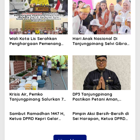
Wali Kota Lis Serahkan
Hari Anak Nasional Di
Penghargaan Pemenang
Tanjungpinang Selvi Gibran
Pawai Takbir Iduladha 1447
Luncurkan Gerakan
H, Ajak Masyarakat Terus
Nasional RANA
Hidupkan Syiar Islam
Krisis Air, Pemko
DP3 Tanjungpinang
Tanjungpinang Salurkan 75
Pastikan Petani Aman,
Ton Air Bersih, Distribusi
Gerai Pangan Jadi
Terus Berlanj
Instrumen Kendali Inflasi
Sambut Ramadhan 1447 H,
Pimpin Aksi Bersih-Bersih di
Ketua DPRD Kepri Gelar
Sei Harapan, Ketua DPRD
Silaturahmi dan Bagi
Kepri Implementasikan
Sembako untuk Keluarga
Gerakan Indonesia ASRI
Besar Sekretariat