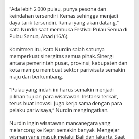
v
“Ada lebih 2.000 pulau, punya pesona dan
d
a
keindahan tersendiri. Kemas sehingga menjadi
n
daya tarik tersendiri. Ramai yang akan datang,”
P
kata Nurdin saat membuka Festival Pulau Senua di
e
Pulau Senua, Ahad (16/6).
m
k
a
Komitmen itu, kata Nurdin salah satunya
b
memperkuat sinergitas semua pihak. Sinergi
,
antara pemerintah pusat, provinsi, kabupaten dan
K
kota mampu membuat sektor pariwisata semakin
e
maju dan berkembang.
m
a
s
“Pulau yang indah ini harus semakin menjadi
K
pilihan tujuan para wisatawan. Instansi terkait,
a
terus buat inovasi. Juga kerja sama dengan para
w
pelaku pariwisaya,” Nurdin mengingatkan.
a
s
a
Nurdin ingin wisatawan mancanegara yang
n
melancong ke Kepri semakin banyak. Mengejar
W
wisman yang masuk melalui Bali dan Jakarta. Saat
i