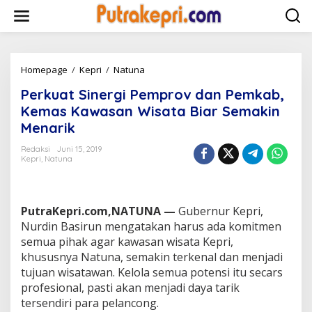
L
e
w
a
t
i
Homepage
/
Kepri
/
Natuna
P
k
e
Perkuat Sinergi Pemprov dan Pemkab,
e
r
k
k
Kemas Kawasan Wisata Biar Semakin
o
u
Menarik
n
a
t
t
Redaksi
Juni 15, 2019
e
S
Kepri
,
Natuna
n
i
n
e
r
PutraKepri.com,NATUNA —
Gubernur Kepri,
g
Nurdin Basirun mengatakan harus ada komitmen
i
semua pihak agar kawasan wisata Kepri,
P
khususnya Natuna, semakin terkenal dan menjadi
e
m
tujuan wisatawan. Kelola semua potensi itu secars
p
profesional, pasti akan menjadi daya tarik
r
tersendiri para pelancong.
o