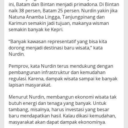
ini, Batam dan Bintan menjadi primadona. Di Bintan
s
a
naik 38 persen, Batam 25 persen. Nurdin yakin jika
t
Natuna Anamba Lingga, Tanjungpinang dan
a
Karimun semakin jadi tujuan, makanya wisman
B
semakin banyak ke Kepri.
i
a
r
“Banyak kawasan representatif yang bisa kita
S
dorong menjadi destinasi baru wisata,” kata
e
Nurdin.
m
a
Pemprov, kata Nurdin terus mendukung dengan
k
i
pembangunan infrastruktur dan kemudahan
n
regulasi. Karena, dampak wisata sampai ke banyak
M
lapisan masyarakat.
e
n
Menurut Nurdin, membangun ekonomi wisata tak
a
r
butuh energi dan tenaga yang banyak. Untuk
i
tambang, misalnya, harus investasi yang besar
k
baru mendapatkan hasil. Kalau dikasi kemudahan,
masyarakat akan dapat dampak ekonominya.