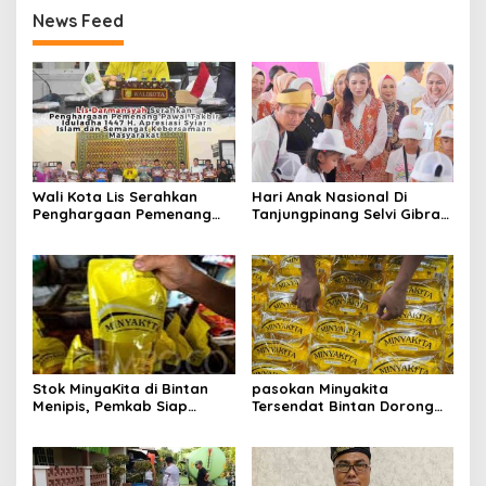
News Feed
Wali Kota Lis Serahkan
Hari Anak Nasional Di
Penghargaan Pemenang
Tanjungpinang Selvi Gibran
Pawai Takbir Iduladha 1447
Luncurkan Gerakan
H, Ajak Masyarakat Terus
Nasional RANA
Hidupkan Syiar Islam
Stok MinyaKita di Bintan
pasokan Minyakita
Menipis, Pemkab Siap
Tersendat Bintan Dorong
Fasilitasi Koperasi Jadi
Koperasi Merah Putih Jadi
Distributor
distributor