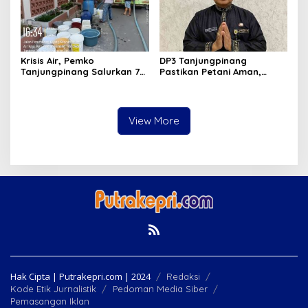
Krisis Air, Pemko
DP3 Tanjungpinang
Tanjungpinang Salurkan 75
Pastikan Petani Aman,
Ton Air Bersih, Distribusi
Gerai Pangan Jadi
Terus Berlanj
Instrumen Kendali Inflasi
View More
Hak Cipta | Putrakepri.com | 2024
Redaksi
Kode Etik Jurnalistik
Pedoman Media Siber
Pemasangan Iklan