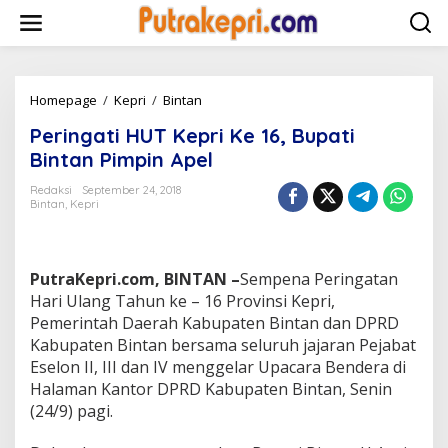
L
e
w
a
t
i
Homepage
/
Kepri
/
Bintan
P
k
e
Peringati HUT Kepri Ke 16, Bupati
e
r
k
i
Bintan Pimpin Apel
o
n
n
g
Redaksi
September 24, 2018
t
Bintan
,
Kepri
a
e
t
n
i
H
PutraKepri.com, BINTAN –
Sempena Peringatan
U
T
Hari Ulang Tahun ke – 16 Provinsi Kepri,
K
Pemerintah Daerah Kabupaten Bintan dan DPRD
e
Kabupaten Bintan bersama seluruh jajaran Pejabat
p
Eselon II, III dan IV menggelar Upacara Bendera di
r
Halaman Kantor DPRD Kabupaten Bintan, Senin
i
K
(24/9) pagi.
e
1