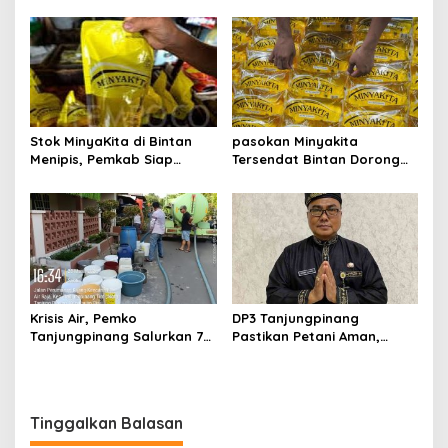
Pawai Takbir Iduladha 1447
Luncurkan Gerakan
H, Ajak Masyarakat Terus
Nasional RANA
Hidupkan Syiar Islam
Stok MinyaKita di Bintan
pasokan Minyakita
Menipis, Pemkab Siap
Tersendat Bintan Dorong
Fasilitasi Koperasi Jadi
Koperasi Merah Putih Jadi
Distributor
distributor
Krisis Air, Pemko
DP3 Tanjungpinang
Tanjungpinang Salurkan 75
Pastikan Petani Aman,
Ton Air Bersih, Distribusi
Gerai Pangan Jadi
Terus Berlanj
Instrumen Kendali Inflasi
Tinggalkan Balasan