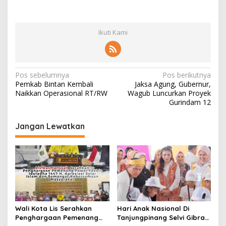
Ikuti Kami
N
Pos sebelumnya
Pos berikutnya
Pemkab Bintan Kembali
Jaksa Agung, Gubernur,
a
Naikkan Operasional RT/RW
Wagub Luncurkan Proyek
v
Gurindam 12
i
Jangan Lewatkan
g
a
s
i
p
o
Wali Kota Lis Serahkan
Hari Anak Nasional Di
s
Penghargaan Pemenang
Tanjungpinang Selvi Gibran