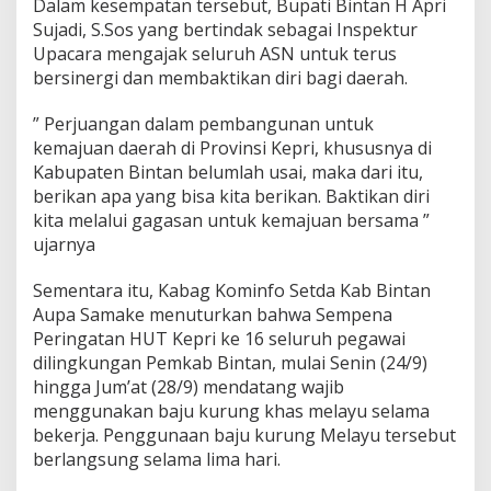
Dalam kesempatan tersebut, Bupati Bintan H Apri
6
Sujadi, S.Sos yang bertindak sebagai Inspektur
,
Upacara mengajak seluruh ASN untuk terus
B
u
bersinergi dan membaktikan diri bagi daerah.
p
a
” Perjuangan dalam pembangunan untuk
t
kemajuan daerah di Provinsi Kepri, khususnya di
i
Kabupaten Bintan belumlah usai, maka dari itu,
B
i
berikan apa yang bisa kita berikan. Baktikan diri
n
kita melalui gagasan untuk kemajuan bersama ”
t
ujarnya
a
n
Sementara itu, Kabag Kominfo Setda Kab Bintan
P
i
Aupa Samake menuturkan bahwa Sempena
m
Peringatan HUT Kepri ke 16 seluruh pegawai
p
dilingkungan Pemkab Bintan, mulai Senin (24/9)
i
hingga Jum’at (28/9) mendatang wajib
n
A
menggunakan baju kurung khas melayu selama
p
bekerja. Penggunaan baju kurung Melayu tersebut
e
berlangsung selama lima hari.
l