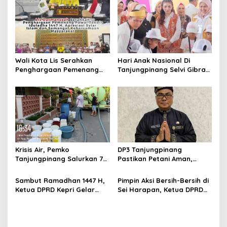
a
s
i
p
Wali Kota Lis Serahkan
Hari Anak Nasional Di
o
Penghargaan Pemenang
Tanjungpinang Selvi Gibran
s
Pawai Takbir Iduladha 1447
Luncurkan Gerakan
H, Ajak Masyarakat Terus
Nasional RANA
Hidupkan Syiar Islam
Krisis Air, Pemko
DP3 Tanjungpinang
Tanjungpinang Salurkan 75
Pastikan Petani Aman,
Ton Air Bersih, Distribusi
Gerai Pangan Jadi
Terus Berlanj
Instrumen Kendali Inflasi
Sambut Ramadhan 1447 H,
Pimpin Aksi Bersih-Bersih di
Ketua DPRD Kepri Gelar
Sei Harapan, Ketua DPRD
Silaturahmi dan Bagi
Kepri Implementasikan
Sembako untuk Keluarga
Gerakan Indonesia ASRI
Besar Sekretariat