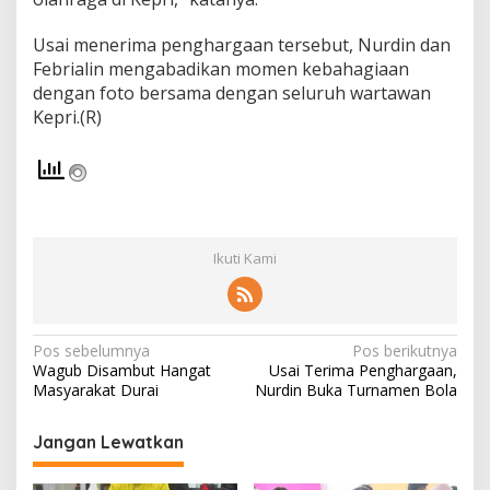
Usai menerima penghargaan tersebut, Nurdin dan
Febrialin mengabadikan momen kebahagiaan
dengan foto bersama dengan seluruh wartawan
Kepri.(R)
Ikuti Kami
N
Pos sebelumnya
Pos berikutnya
Wagub Disambut Hangat
Usai Terima Penghargaan,
a
Masyarakat Durai
Nurdin Buka Turnamen Bola
v
i
Jangan Lewatkan
g