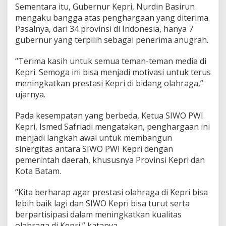
Sementara itu, Gubernur Kepri, Nurdin Basirun
a
i
mengaku bangga atas penghargaan yang diterima.
h
Pasalnya, dari 34 provinsi di Indonesia, hanya 7
P
gubernur yang terpilih sebagai penerima anugrah.
e
n
“Terima kasih untuk semua teman-teman media di
g
h
Kepri. Semoga ini bisa menjadi motivasi untuk terus
a
meningkatkan prestasi Kepri di bidang olahraga,”
r
ujarnya.
g
a
Pada kesempatan yang berbeda, Ketua SIWO PWI
a
n
Kepri, Ismed Safriadi mengatakan, penghargaan ini
menjadi langkah awal untuk membangun
sinergitas antara SIWO PWI Kepri dengan
pemerintah daerah, khususnya Provinsi Kepri dan
Kota Batam.
“Kita berharap agar prestasi olahraga di Kepri bisa
lebih baik lagi dan SIWO Kepri bisa turut serta
berpartisipasi dalam meningkatkan kualitas
olahraga di Kepri,” katanya.