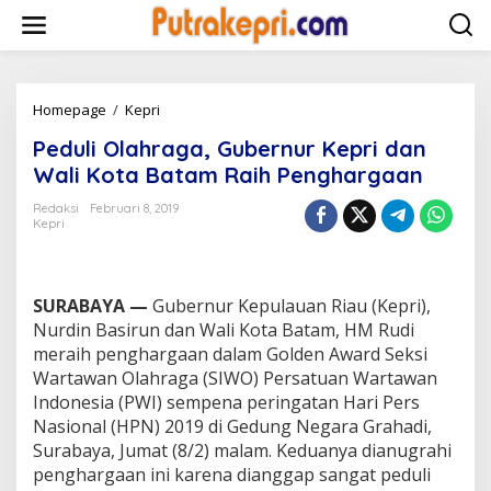
L
e
w
a
t
i
Homepage
/
Kepri
P
k
e
Peduli Olahraga, Gubernur Kepri dan
e
d
k
u
Wali Kota Batam Raih Penghargaan
o
l
n
i
Redaksi
Februari 8, 2019
t
Kepri
O
e
l
n
a
h
SURABAYA —
Gubernur Kepulauan Riau (Kepri),
r
a
Nurdin Basirun dan Wali Kota Batam, HM Rudi
g
meraih penghargaan dalam Golden Award Seksi
a
Wartawan Olahraga (SIWO) Persatuan Wartawan
,
Indonesia (PWI) sempena peringatan Hari Pers
G
Nasional (HPN) 2019 di Gedung Negara Grahadi,
u
b
Surabaya, Jumat (8/2) malam. Keduanya dianugrahi
e
penghargaan ini karena dianggap sangat peduli
r