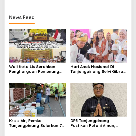
News Feed
Wali Kota Lis Serahkan
Hari Anak Nasional Di
Penghargaan Pemenang
Tanjungpinang Selvi Gibran
Pawai Takbir Iduladha 1447
Luncurkan Gerakan
H, Ajak Masyarakat Terus
Nasional RANA
Hidupkan Syiar Islam
Krisis Air, Pemko
DP3 Tanjungpinang
Tanjungpinang Salurkan 75
Pastikan Petani Aman,
Ton Air Bersih, Distribusi
Gerai Pangan Jadi
Terus Berlanj
Instrumen Kendali Inflasi