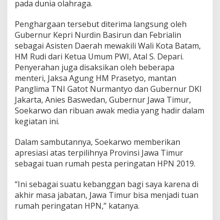
pada dunia olahraga.
n
u
Penghargaan tersebut diterima langsung oleh
r
K
Gubernur Kepri Nurdin Basirun dan Febrialin
e
sebagai Asisten Daerah mewakili Wali Kota Batam,
p
HM Rudi dari Ketua Umum PWI, Atal S. Depari.
r
Penyerahan juga disaksikan oleh beberapa
i
d
menteri, Jaksa Agung HM Prasetyo, mantan
a
Panglima TNI Gatot Nurmantyo dan Gubernur DKI
n
Jakarta, Anies Baswedan, Gubernur Jawa Timur,
W
Soekarwo dan ribuan awak media yang hadir dalam
a
kegiatan ini.
l
i
K
Dalam sambutannya, Soekarwo memberikan
o
apresiasi atas terpilihnya Provinsi Jawa Timur
t
sebagai tuan rumah pesta peringatan HPN 2019.
a
B
a
“Ini sebagai suatu kebanggan bagi saya karena di
t
akhir masa jabatan, Jawa Timur bisa menjadi tuan
a
rumah peringatan HPN,” katanya.
m
R