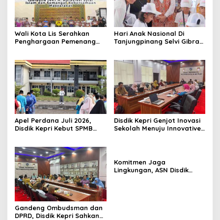
Wali Kota Lis Serahkan
Hari Anak Nasional Di
Penghargaan Pemenang
Tanjungpinang Selvi Gibran
Pawai Takbir Iduladha 1447
Luncurkan Gerakan
H, Ajak Masyarakat Terus
Nasional RANA
Hidupkan Syiar Islam
Apel Perdana Juli 2026,
Disdik Kepri Genjot Inovasi
Disdik Kepri Kebut SPMB
Sekolah Menuju Innovative
Tahap II dan Seleksi Kepsek
Government Award 2026
Komitmen Jaga
Lingkungan, ASN Disdik
Kepri Sisir Sampah di Ruas
Jalan Dompak
Gandeng Ombudsman dan
DPRD, Disdik Kepri Sahkan