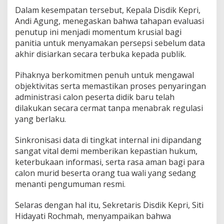
a
Dalam kesempatan tersebut, Kepala Disdik Kepri,
p
Andi Agung, menegaskan bahwa tahapan evaluasi
a
penutup ini menjadi momentum krusial bagi
t
panitia untuk menyamakan persepsi sebelum data
K
o
akhir disiarkan secara terbuka kepada publik.
o
r
Pihaknya berkomitmen penuh untuk mengawal
d
objektivitas serta memastikan proses penyaringan
i
administrasi calon peserta didik baru telah
n
a
dilakukan secara cermat tanpa menabrak regulasi
s
yang berlaku.
i
Sinkronisasi data di tingkat internal ini dipandang
sangat vital demi memberikan kepastian hukum,
keterbukaan informasi, serta rasa aman bagi para
calon murid beserta orang tua wali yang sedang
menanti pengumuman resmi.
Selaras dengan hal itu, Sekretaris Disdik Kepri, Siti
Hidayati Rochmah, menyampaikan bahwa