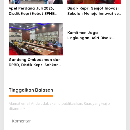
Apel Perdana Juli 2026,
Disdik Kepri Genjot Inovasi
Disdik Kepri Kebut SPMB
Sekolah Menuju Innovative
Tahap II dan Seleksi Kepsek
Government Award 2026
Komitmen Jaga
Lingkungan, ASN Disdik
Kepri Sisir Sampah di Ruas
Jalan Dompak
Gandeng Ombudsman dan
DPRD, Disdik Kepri Sahkan
Hasil Kelulusan SPMB 2026
Tinggalkan Balasan
Alamat email Anda tidak akan dipublikasikan.
Ruas yang wajib
ditandai
*