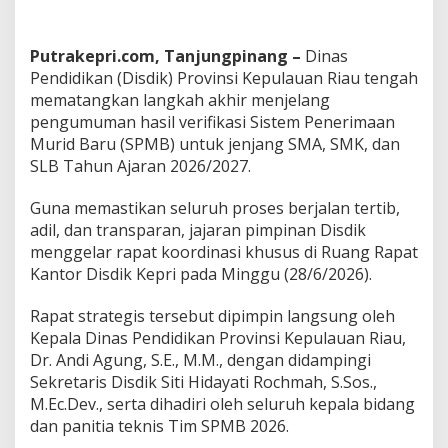
P
M
B
Putrakepri.com, Tanjungpinang –
Dinas
2
Pendidikan (Disdik) Provinsi Kepulauan Riau tengah
0
mematangkan langkah akhir menjelang
2
pengumuman hasil verifikasi Sistem Penerimaan
6
,
Murid Baru (SPMB) untuk jenjang SMA, SMK, dan
D
SLB Tahun Ajaran 2026/2027.
i
s
Guna memastikan seluruh proses berjalan tertib,
d
adil, dan transparan, jajaran pimpinan Disdik
i
k
menggelar rapat koordinasi khusus di Ruang Rapat
K
Kantor Disdik Kepri pada Minggu (28/6/2026).
e
p
Rapat strategis tersebut dipimpin langsung oleh
r
Kepala Dinas Pendidikan Provinsi Kepulauan Riau,
i
G
Dr. Andi Agung, S.E., M.M., dengan didampingi
e
Sekretaris Disdik Siti Hidayati Rochmah, S.Sos.,
l
M.Ec.Dev., serta dihadiri oleh seluruh kepala bidang
a
dan panitia teknis Tim SPMB 2026.
r
R