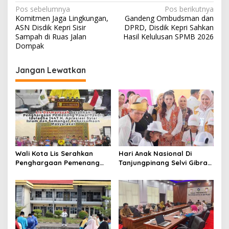
N
Pos sebelumnya
Pos berikutnya
Komitmen Jaga Lingkungan,
Gandeng Ombudsman dan
a
ASN Disdik Kepri Sisir
DPRD, Disdik Kepri Sahkan
v
Sampah di Ruas Jalan
Hasil Kelulusan SPMB 2026
Dompak
i
g
Jangan Lewatkan
a
s
i
p
o
s
Wali Kota Lis Serahkan
Hari Anak Nasional Di
Penghargaan Pemenang
Tanjungpinang Selvi Gibran
Pawai Takbir Iduladha 1447
Luncurkan Gerakan
H, Ajak Masyarakat Terus
Nasional RANA
Hidupkan Syiar Islam