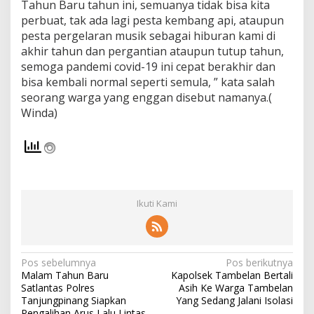
Tahun Baru tahun ini, semuanya tidak bisa kita
perbuat, tak ada lagi pesta kembang api, ataupun
pesta pergelaran musik sebagai hiburan kami di
akhir tahun dan pergantian ataupun tutup tahun,
semoga pandemi covid-19 ini cepat berakhir dan
bisa kembali normal seperti semula, ” kata salah
seorang warga yang enggan disebut namanya.(
Winda)
Ikuti Kami
N
Pos sebelumnya
Pos berikutnya
Malam Tahun Baru
Kapolsek Tambelan Bertali
a
Satlantas Polres
Asih Ke Warga Tambelan
v
Tanjungpinang Siapkan
Yang Sedang Jalani Isolasi
Pengalihan Arus Lalu Lintas