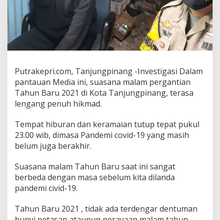
a
n
g
H
i
k
m
a
Putrakepri.com, Tanjungpinang -Investigasi Dalam
d
pantauan Media ini, suasana malam pergantian
S
Tahun Baru 2021 di Kota Tanjungpinang, terasa
a
lengang penuh hikmad.
m
b
u
Tempat hiburan dan keramaian tutup tepat pukul
t
23.00 wib, dimasa Pandemi covid-19 yang masih
M
belum juga berakhir.
a
l
a
Suasana malam Tahun Baru saat ini sangat
m
berbeda dengan masa sebelum kita dilanda
T
pandemi civid-19.
a
h
Tahun Baru 2021 , tidak ada terdengar dentuman
u
n
bunyi petasan ataupun perayaan malam tahun