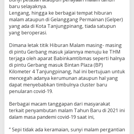
B
baru selayaknya.
a
Lengang, hingga ke berbagai tempat hiburan
r
malam ataupun di Gelanggang Permainan (Gelper)
u
yang ada di Kota Tanjungpinang, tiada satupun
2
0
yang beroperasi.
2
1
Dimana letak titik Hiburan Malam masing- masing
di pintu Gerbang masuk jalannya menuju ke THM
terjaga oleh aparat Babinkamtibmas seperti halnya
di pintu Gerbang masuk Bintan Plaza (BP)
Kilometer 4 Tanjungpinang, hal ini bertujuan untuk
mencegah adanya kerumunan ataupun hal yang
dapat menyebabkan timbulnya cluster baru
penularan covid-19.
Berbagai macam tanggapan dari masyarakat
terkait penyambutan malam Tahun Baru di 2021 ini
dalam masa pandemi covid-19 saat ini,
” Sepi tidak ada keramaian, sunyi malam pergantian