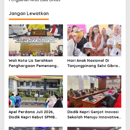
i
g
Jangan Lewatkan
a
s
i
p
o
s
Wali Kota Lis Serahkan
Hari Anak Nasional Di
Penghargaan Pemenang
Tanjungpinang Selvi Gibran
Pawai Takbir Iduladha 1447
Luncurkan Gerakan
H, Ajak Masyarakat Terus
Nasional RANA
Hidupkan Syiar Islam
Apel Perdana Juli 2026,
Disdik Kepri Genjot Inovasi
Disdik Kepri Kebut SPMB
Sekolah Menuju Innovative
Tahap II dan Seleksi Kepsek
Government Award 2026