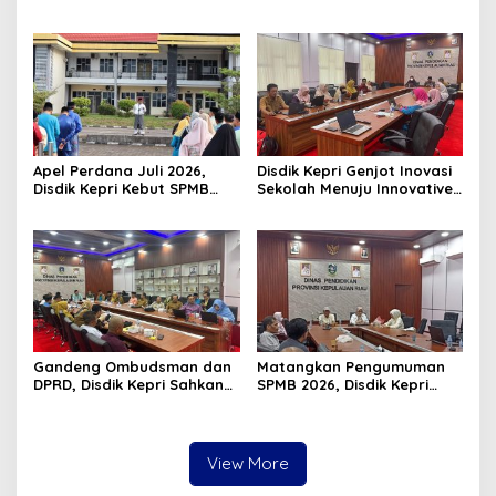
Pawai Takbir Iduladha 1447
Luncurkan Gerakan
H, Ajak Masyarakat Terus
Nasional RANA
Hidupkan Syiar Islam
Apel Perdana Juli 2026,
Disdik Kepri Genjot Inovasi
Disdik Kepri Kebut SPMB
Sekolah Menuju Innovative
Tahap II dan Seleksi Kepsek
Government Award 2026
Gandeng Ombudsman dan
Matangkan Pengumuman
DPRD, Disdik Kepri Sahkan
SPMB 2026, Disdik Kepri
Hasil Kelulusan SPMB 2026
Gelar Rapat Koordinasi
View More