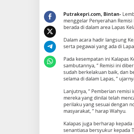
I
A
T
Putrakepri.com, Bintan-
Lemba
a
menggelar Penyerahan Remisi K
n
berada di dalam area Lapas Kela
j
u
Dalam acara hadir langsung Ke
n
g
serta pegawai yang ada di Lapa
p
i
Pada kesempatan ini Kalapas K
n
sambutannya, ” Remisi ini dibe
a
sudah berkelakuan baik, dan b
n
g
selama di dalam Lapas, ” ujarny
,
B
Lanjutnya, ” Pemberian remisi 
e
mereka yang dinilai telah menc
r
perilaku yang sesuai dengan n
i
k
masyarakat, ” harap Wahyu.
a
n
Kalapas juga berharap kepada
R
senantiasa bersyukur kepada 
e