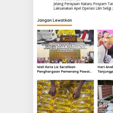
N
Jelang Perayaan Nataru Pospam Ta
a
Laksanakan Apel Operasi Lilin Seligi
v
i
Jangan Lewatkan
g
a
s
i
p
o
Wali Kota Lis Serahkan
Hari Ana
s
Penghargaan Pemenang Pawai
Tanjungp
Takbir Iduladha 1447 H, Ajak
Luncurka
Masyarakat Terus Hidupkan
RANA
Syiar Islam