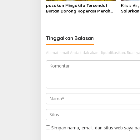
pasokan Minyakita Tersendat
Krisis Ai
Bintan Dorong Koperasi Merah
Salurkan 
Putih Jadi distributor
Distribus
Tinggalkan Balasan
Alamat email Anda tidak akan dipublikasikan.
Ruas ya
Simpan nama, email, dan situs web saya pa