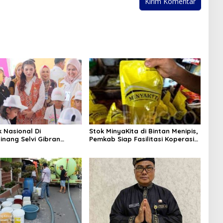
k Nasional Di
Stok MinyaKita di Bintan Menipis,
inang Selvi Gibran
Pemkab Siap Fasilitasi Koperasi
n Gerakan Nasional
Jadi Distributor