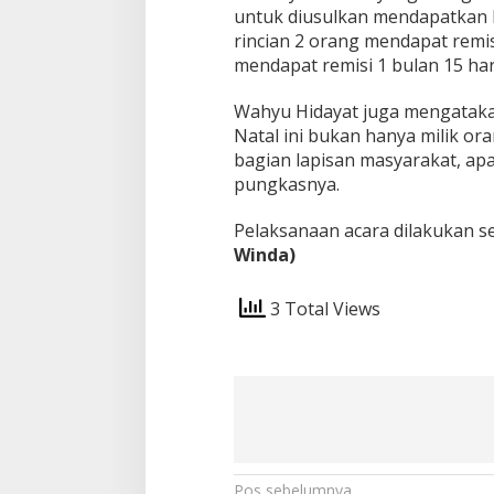
n
untuk diusulkan mendapatkan 
g
rincian 2 orang mendapat remis
k
mendapat remisi 1 bulan 15 har
a
N
Wahyu Hidayat juga mengatakan 
a
t
Natal ini bukan hanya milik or
a
bagian lapisan masyarakat, apal
r
pungkasnya.
u
2
Pelaksanaan acara dilakukan se
0
2
Winda)
0
3 Total Views
Pos sebelumnya