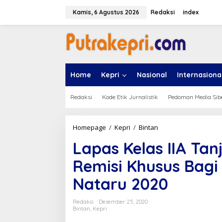
L
e
Kamis, 6 Agustus 2026
Redaksi
index
w
a
t
i
k
e
Home
Kepri
Nasional
Internasiona
k
o
n
Redaksi
Kode Etik Jurnalistik
Pedoman Media Sib
t
e
n
Homepage
/
Kepri
/
Bintan
L
a
Lapas Kelas IIA Tan
p
a
Remisi Khusus Bag
s
K
Nataru 2020
e
l
a
Redaksi
Desember 25, 2020
s
Bintan
,
Kepri
I