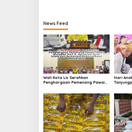
News Feed
Wali Kota Lis Serahkan
Hari Ana
Penghargaan Pemenang Pawai
Tanjungp
Takbir Iduladha 1447 H, Ajak
Luncurka
Masyarakat Terus Hidupkan
RANA
Syiar Islam