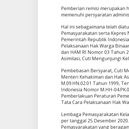
m
Pemberian remisi merupakan hi
i
s
memenuhi persyaratan administr
i
K
Hal ini sebagaimana telah diat
h
Pemasyarakatan serta Kepres N
u
Pemerintah Republik Indonesia
s
u
Pelaksanaan Hak Warga Binaan
s
dan HAM RI Nomor 03 Tahun 20
B
Asimilasi, Cuti Mengunjungi Ke
a
g
Pembebasan Bersyarat, Cuti Me
i
N
Menteri Kehakiman dan Hak As
a
M.09.HN.02.01 Tahun 1999, Te
p
Indonesia Nomor M.HH-04.PK.0
i
Pemberlakuan Peraturan Peme
D
a
Tata Cara Pelaksanaan Hak Wa
l
a
Lembaga Pemasyarakatan Kelas 
m
per tanggal 25 Desember 2020.
R
Pemasyarakatan yang beragama 
a