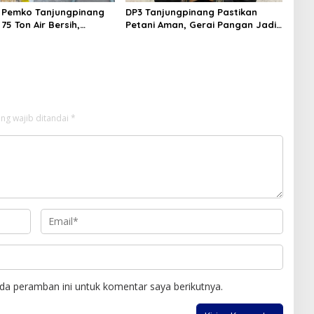
r, Pemko Tanjungpinang
DP3 Tanjungpinang Pastikan
75 Ton Air Bersih,
Petani Aman, Gerai Pangan Jadi
i Terus Berlanj
Instrumen Kendali Inflasi
ng wajib ditandai
*
da peramban ini untuk komentar saya berikutnya.