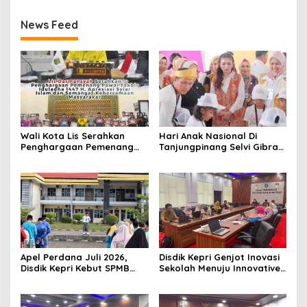
News Feed
Wali Kota Lis Serahkan
Hari Anak Nasional Di
Penghargaan Pemenang
Tanjungpinang Selvi Gibran
Pawai Takbir Iduladha 1447
Luncurkan Gerakan
H, Ajak Masyarakat Terus
Nasional RANA
Hidupkan Syiar Islam
Apel Perdana Juli 2026,
Disdik Kepri Genjot Inovasi
Disdik Kepri Kebut SPMB
Sekolah Menuju Innovative
Tahap II dan Seleksi Kepsek
Government Award 2026