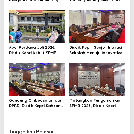
s
Pawai Takbir Iduladha 1447
Luncurkan Gerakan
H, Ajak Masyarakat Terus
Nasional RANA
Hidupkan Syiar Islam
Apel Perdana Juli 2026,
Disdik Kepri Genjot Inovasi
Disdik Kepri Kebut SPMB
Sekolah Menuju Innovative
Tahap II dan Seleksi Kepsek
Government Award 2026
Gandeng Ombudsman dan
Matangkan Pengumuman
DPRD, Disdik Kepri Sahkan
SPMB 2026, Disdik Kepri
Hasil Kelulusan SPMB 2026
Gelar Rapat Koordinasi
Tinggalkan Balasan