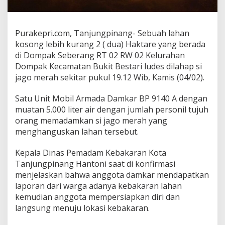
p
a
k
Purakepri.com, Tanjungpinang- Sebuah lahan
D
i
kosong lebih kurang 2 ( dua) Haktare yang berada
l
di Dompak Seberang RT 02 RW 02 Kelurahan
a
Dompak Kecamatan Bukit Bestari ludes dilahap si
h
jago merah sekitar pukul 19.12 Wib, Kamis (04/02).
a
p
s
Satu Unit Mobil Armada Damkar BP 9140 A dengan
i
muatan 5.000 liter air dengan jumlah personil tujuh
J
orang memadamkan si jago merah yang
a
menghanguskan lahan tersebut.
g
o
M
Kepala Dinas Pemadam Kebakaran Kota
e
Tanjungpinang Hantoni saat di konfirmasi
r
menjelaskan bahwa anggota damkar mendapatkan
a
laporan dari warga adanya kebakaran lahan
h
kemudian anggota mempersiapkan diri dan
langsung menuju lokasi kebakaran.