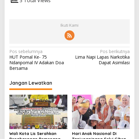
3 Total Views
Ikuti Kami
N
Pos sebelumnya
Pos berikutnya
HUT Pomal Ke- 75
Lima Napi Lapas Narkotika
a
Ndanpomal IV Adakan Doa
Dapat Asimilasi
v
Bersama
i
Jangan Lewatkan
g
a
s
i
p
o
Wali Kota Lis Serahkan
Hari Anak Nasional Di
Penghargaan Pemenang
Tanjungpinang Selvi Gibran