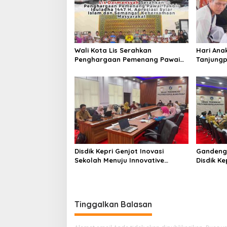
s
i
p
o
Wali Kota Lis Serahkan
Hari Ana
s
Penghargaan Pemenang Pawai
Tanjungp
Takbir Iduladha 1447 H, Ajak
Luncurka
Masyarakat Terus Hidupkan
RANA
Syiar Islam
Disdik Kepri Genjot Inovasi
Gandeng
Sekolah Menuju Innovative
Disdik Ke
Government Award 2026
Kelulusa
Tinggalkan Balasan