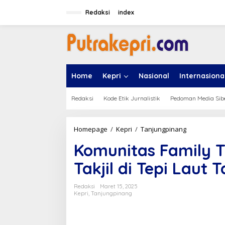
L
e
Redaksi
index
w
a
t
i
k
e
Home
Kepri
Nasional
Internasiona
k
o
n
Redaksi
Kode Etik Jurnalistik
Pedoman Media Sib
t
e
n
Homepage
/
Kepri
/
Tanjungpinang
K
o
Komunitas Family T
m
u
Takjil di Tepi Laut
n
i
t
Redaksi
Maret 15, 2025
a
Kepri
,
Tanjungpinang
s
F
a