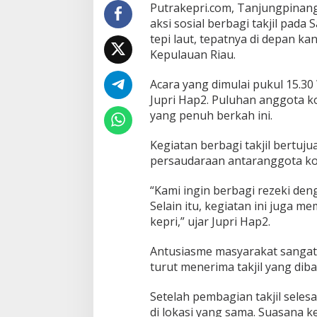
m
Putrakepri.com, Tanjungpinang
i
aksi sosial berbagi takjil pada 
l
tepi laut, tepatnya di depan 
y
Kepulauan Riau.
T
i
k
Acara yang dimulai pukul 15.30 
T
Jupri Hap2. Puluhan anggota ko
o
yang penuh berkah ini.
k
K
Kegiatan berbagi takjil bertu
i
t
persaudaraan antaranggota kom
a
K
“Kami ingin berbagi rezeki den
e
Selain itu, kegiatan ini juga m
p
kepri,” ujar Jupri Hap2.
r
i
B
Antusiasme masyarakat sangat t
e
turut menerima takjil yang dib
r
b
Setelah pembagian takjil seles
a
di lokasi yang sama. Suasana 
g