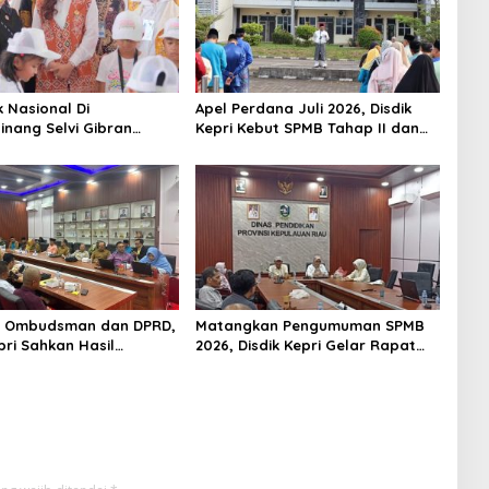
k Nasional Di
Apel Perdana Juli 2026, Disdik
inang Selvi Gibran
Kepri Kebut SPMB Tahap II dan
n Gerakan Nasional
Seleksi Kepsek
 Ombudsman dan DPRD,
Matangkan Pengumuman SPMB
pri Sahkan Hasil
2026, Disdik Kepri Gelar Rapat
n SPMB 2026
Koordinasi