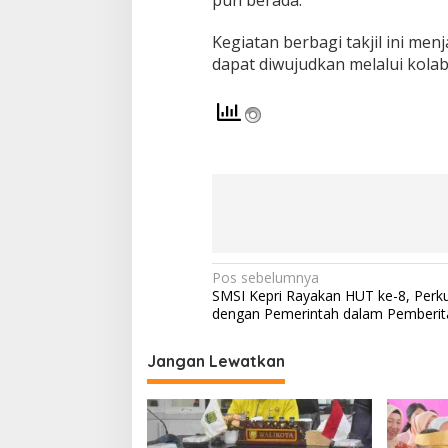
pun berada.
Kegiatan berbagi takjil ini men
dapat diwujudkan melalui kolab
N
Pos sebelumnya
SMSI Kepri Rayakan HUT ke-8, Perku
a
dengan Pemerintah dalam Pemberit
v
i
Jangan Lewatkan
g
a