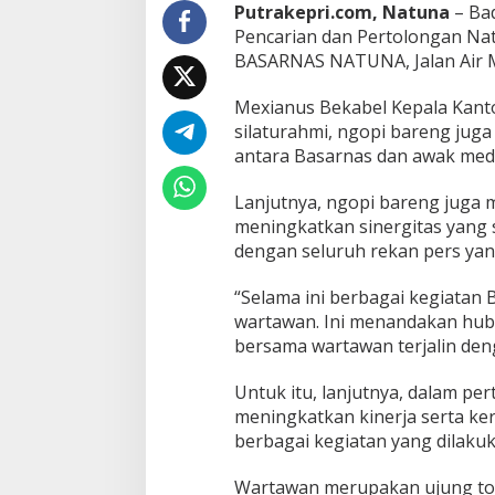
t
Putrakepri.com, Natuna
– Bad
u
Pencarian dan Pertolongan Nat
n
BASARNAS NATUNA, Jalan Air Mu
a
A
Mexianus Bekabel Kepala Kant
j
a
silaturahmi, ngopi bareng juga
k
antara Basarnas dan awak medi
I
n
Lanjutnya, ngopi bareng juga 
s
meningkatkan sinergitas yang s
a
n
dengan seluruh rekan pers yan
P
e
“Selama ini berbagai kegiatan
r
wartawan. Ini menandakan hub
s
bersama wartawan terjalin deng
N
g
o
Untuk itu, lanjutnya, dalam p
p
meningkatkan kinerja serta ke
i
berbagai kegiatan yang dilaku
B
a
Wartawan merupakan ujung tom
r