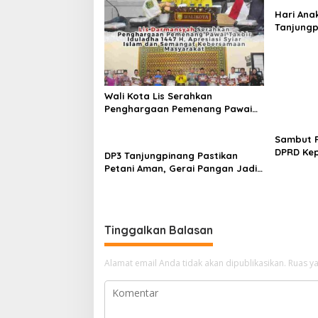
s
Hari Ana
Tanjungp
i
Luncurka
p
RANA
o
s
Wali Kota Lis Serahkan
Penghargaan Pemenang Pawai
Takbir Iduladha 1447 H, Ajak
Masyarakat Terus Hidupkan
Sambut R
Syiar Islam
DPRD Kep
DP3 Tanjungpinang Pastikan
Bagi Sem
Petani Aman, Gerai Pangan Jadi
Besar Se
Instrumen Kendali Inflasi
Tinggalkan Balasan
Alamat email Anda tidak akan dipublikasikan.
Ruas ya