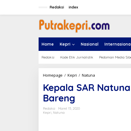
L
e
Redaksi
index
w
a
t
i
k
e
Home
Kepri
Nasional
Internasiona
k
o
n
Redaksi
Kode Etik Jurnalistik
Pedoman Media Sib
t
e
n
Homepage
/
Kepri
/
Natuna
K
e
Kepala SAR Natuna 
p
a
Bareng
l
a
S
Redaksi
Maret 15, 2020
A
Kepri
,
Natuna
R
N
a