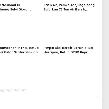
k Nasional Di
Krisis Air, Pemko Tanjungpinang
inang Selvi Gibran
Salurkan 75 Ton Air Bersih,
n Gerakan Nasional
Distribusi Terus Berlanj
amadhan 1447 H, Ketua
Pimpin Aksi Bersih-Bersih di Sei
ri Gelar Silaturahmi dan
Harapan, Ketua DPRD Kepri
bako untuk Keluarga
Implementasikan Gerakan
kretariat
Indonesia ASRI
ng wajib ditandai
*