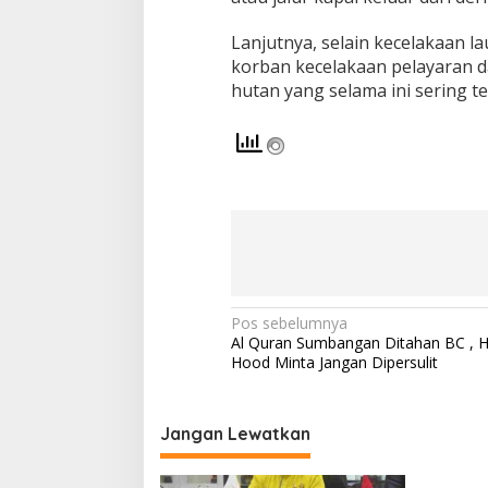
Lanjutnya, selain kecelakaan 
korban kecelakaan pelayaran d
hutan yang selama ini sering ter
N
Pos sebelumnya
Al Quran Sumbangan Ditahan BC , H
a
Hood Minta Jangan Dipersulit
v
i
Jangan Lewatkan
g
a