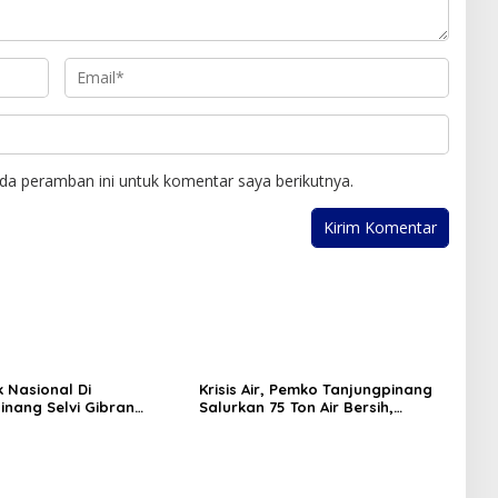
da peramban ini untuk komentar saya berikutnya.
k Nasional Di
Krisis Air, Pemko Tanjungpinang
inang Selvi Gibran
Salurkan 75 Ton Air Bersih,
n Gerakan Nasional
Distribusi Terus Berlanj