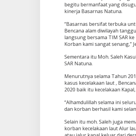
e
begitu bermanfaat yang disug
n
kinerja Basarnas Natuna.
g
“Basarnas bersifat terbuka unt
Bencana alam diwilayah tangg
langsung bersama TIM SAR ke 
Korban kami sangat senang,” Je
Sementara itu Moh. Saleh Kasu
SAR Natuna.
Menurutnya selama Tahun 201
kasus kecelakaan laut , Bencana
2020 baik itu kecelakaan Kapal
“Alhamdulillah selama ini selur
dan korban berhasil kami sela
Selain itu moh. Saleh juga m
korban kecelakaan laut Alur lau
atau jalur kapal keluar dari d