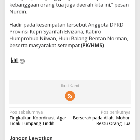
kebanggaan orang tua juga daerah kita ini,” pesan
Nurdin.
Hadir pada kesempatan tersebut Anggota DPRD
Provinsi Kepri Syarifah Elvizana, Kabiro
Humprohub Nilwan, Hulu Balang Bentan Norman,
beserta masyarakat setempat.
(PK/HMS)
Ikuti Kami
N
Pos sebelumnya
Pos berikutnya
Tingkatkan Koordinasi, Agar
Berserah pada Allah, Mohon
a
Tidak Tumpang Tindih
Restu Orang Tua
v
i
Jangan Lewatkan