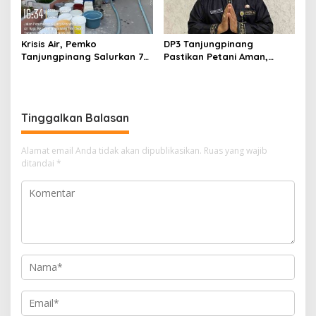
Krisis Air, Pemko
DP3 Tanjungpinang
Tanjungpinang Salurkan 75
Pastikan Petani Aman,
Ton Air Bersih, Distribusi
Gerai Pangan Jadi
Terus Berlanj
Instrumen Kendali Inflasi
Tinggalkan Balasan
Alamat email Anda tidak akan dipublikasikan.
Ruas yang wajib
ditandai
*