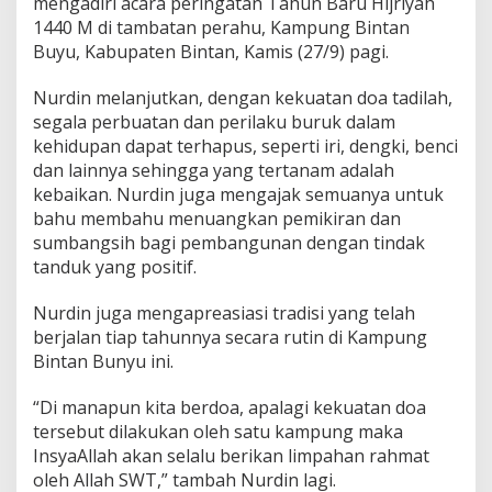
mengadiri acara peringatan Tahun Baru Hijriyah
r
1440 M di tambatan perahu, Kampung Bintan
k
Buyu, Kabupaten Bintan, Kamis (27/9) pagi.
a
h
a
Nurdin melanjutkan, dengan kekuatan doa tadilah,
n
segala perbuatan dan perilaku buruk dalam
K
kehidupan dapat terhapus, seperti iri, dengki, benci
e
dan lainnya sehingga yang tertanam adalah
p
r
kebaikan. Nurdin juga mengajak semuanya untuk
i
bahu membahu menuangkan pemikiran dan
sumbangsih bagi pembangunan dengan tindak
tanduk yang positif.
Nurdin juga mengapreasiasi tradisi yang telah
berjalan tiap tahunnya secara rutin di Kampung
Bintan Bunyu ini.
“Di manapun kita berdoa, apalagi kekuatan doa
tersebut dilakukan oleh satu kampung maka
InsyaAllah akan selalu berikan limpahan rahmat
oleh Allah SWT,” tambah Nurdin lagi.