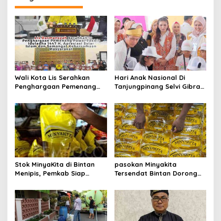
g
a
s
i
p
Wali Kota Lis Serahkan
Hari Anak Nasional Di
o
Penghargaan Pemenang
Tanjungpinang Selvi Gibran
s
Pawai Takbir Iduladha 1447
Luncurkan Gerakan
H, Ajak Masyarakat Terus
Nasional RANA
Hidupkan Syiar Islam
Stok MinyaKita di Bintan
pasokan Minyakita
Menipis, Pemkab Siap
Tersendat Bintan Dorong
Fasilitasi Koperasi Jadi
Koperasi Merah Putih Jadi
Distributor
distributor