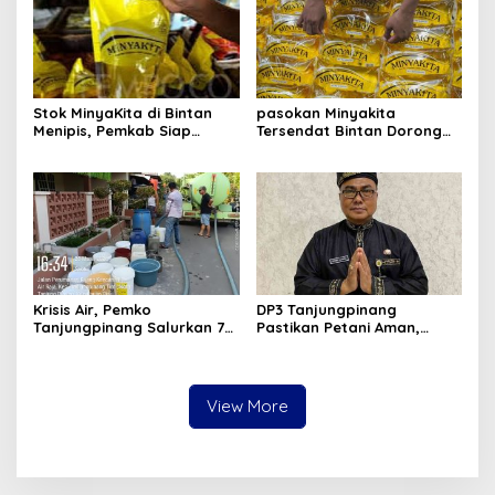
Stok MinyaKita di Bintan
pasokan Minyakita
Menipis, Pemkab Siap
Tersendat Bintan Dorong
Fasilitasi Koperasi Jadi
Koperasi Merah Putih Jadi
Distributor
distributor
Krisis Air, Pemko
DP3 Tanjungpinang
Tanjungpinang Salurkan 75
Pastikan Petani Aman,
Ton Air Bersih, Distribusi
Gerai Pangan Jadi
Terus Berlanj
Instrumen Kendali Inflasi
View More