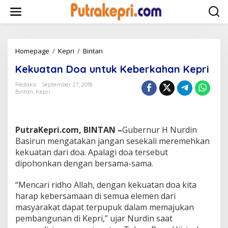
L
e
w
a
t
i
Homepage
/
Kepri
/
Bintan
K
k
e
Kekuatan Doa untuk Keberkahan Kepri
e
k
k
u
Redaksi
September 27, 2018
o
a
Bintan
,
Kepri
n
t
t
a
e
n
n
D
PutraKepri.com, BINTAN –
Gubernur H Nurdin
o
Basirun mengatakan jangan sesekali meremehkan
a
kekuatan dari doa. Apalagi doa tersebut
u
n
dipohonkan dengan bersama-sama.
t
u
“Mencari ridho Allah, dengan kekuatan doa kita
k
harap kebersamaan di semua elemen dari
K
masyarakat dapat terpupuk dalam memajukan
e
b
pembangunan di Kepri,” ujar Nurdin saat
e