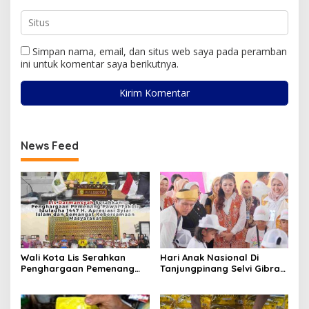
Simpan nama, email, dan situs web saya pada peramban
ini untuk komentar saya berikutnya.
News Feed
Wali Kota Lis Serahkan
Hari Anak Nasional Di
Penghargaan Pemenang
Tanjungpinang Selvi Gibran
Pawai Takbir Iduladha 1447
Luncurkan Gerakan
H, Ajak Masyarakat Terus
Nasional RANA
Hidupkan Syiar Islam