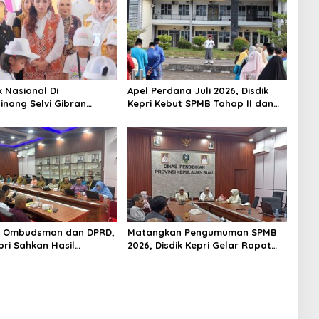
k Nasional Di
Apel Perdana Juli 2026, Disdik
inang Selvi Gibran
Kepri Kebut SPMB Tahap II dan
n Gerakan Nasional
Seleksi Kepsek
 Ombudsman dan DPRD,
Matangkan Pengumuman SPMB
pri Sahkan Hasil
2026, Disdik Kepri Gelar Rapat
n SPMB 2026
Koordinasi