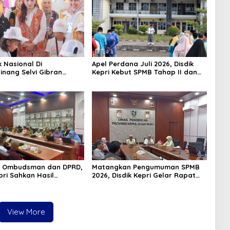
k Nasional Di
Apel Perdana Juli 2026, Disdik
inang Selvi Gibran
Kepri Kebut SPMB Tahap II dan
n Gerakan Nasional
Seleksi Kepsek
 Ombudsman dan DPRD,
Matangkan Pengumuman SPMB
pri Sahkan Hasil
2026, Disdik Kepri Gelar Rapat
n SPMB 2026
Koordinasi
View More