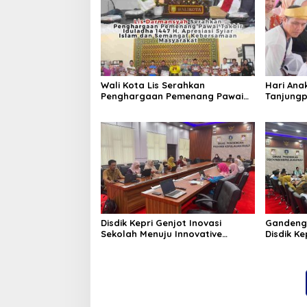
Wali Kota Lis Serahkan
Hari Ana
Penghargaan Pemenang Pawai
Tanjungp
Takbir Iduladha 1447 H, Ajak
Luncurka
Masyarakat Terus Hidupkan
RANA
Syiar Islam
Disdik Kepri Genjot Inovasi
Gandeng
Sekolah Menuju Innovative
Disdik Ke
Government Award 2026
Kelulusa