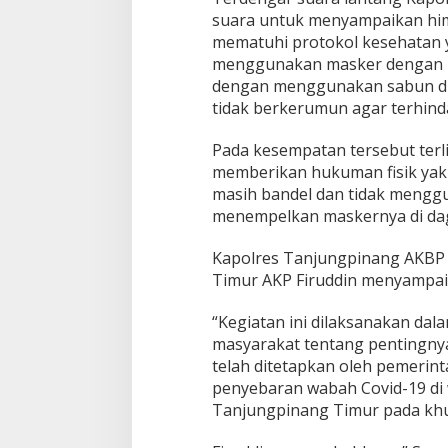
a
suara untuk menyampaikan hi
n
mematuhi protokol kesehatan y
M
menggunakan masker dengan ba
a
s
dengan menggunakan sabun di a
k
tidak berkerumun agar terhind
e
r
Pada kesempatan tersebut terli
d
memberikan hukuman fisik ya
i
p
masih bandel dan tidak mengg
a
menempelkan maskernya di da
s
a
Kapolres Tanjungpinang AKBP F
r
Timur AKP Firuddin menyampai
B
i
n
“Kegiatan ini dilaksanakan d
c
masyarakat tentang pentingny
e
telah ditetapkan oleh pemeri
n
penyebaran wabah Covid-19 di
Tanjungpinang Timur pada khus