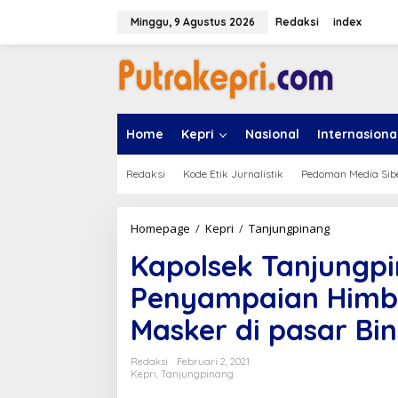
L
e
Minggu, 9 Agustus 2026
Redaksi
index
w
a
t
i
k
e
Home
Kepri
Nasional
Internasiona
k
o
n
Redaksi
Kode Etik Jurnalistik
Pedoman Media Sib
t
e
n
Homepage
/
Kepri
/
Tanjungpinang
K
a
Kapolsek Tanjungp
p
o
Penyampaian Himb
l
s
Masker di pasar Bi
e
k
T
Redaksi
Februari 2, 2021
a
Kepri
,
Tanjungpinang
n