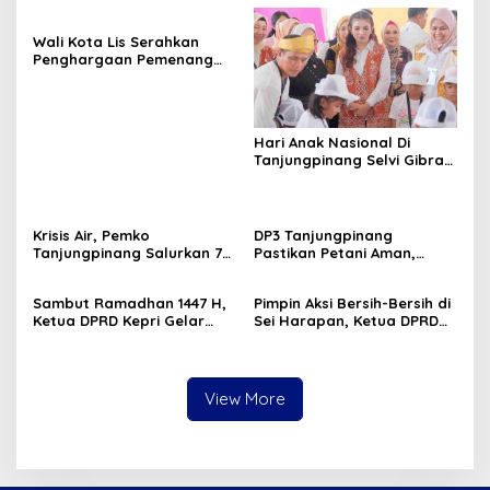
Wali Kota Lis Serahkan
Penghargaan Pemenang
Pawai Takbir Iduladha 1447
H, Ajak Masyarakat Terus
Hidupkan Syiar Islam
Hari Anak Nasional Di
Tanjungpinang Selvi Gibran
Luncurkan Gerakan
Nasional RANA
Krisis Air, Pemko
DP3 Tanjungpinang
Tanjungpinang Salurkan 75
Pastikan Petani Aman,
Ton Air Bersih, Distribusi
Gerai Pangan Jadi
Terus Berlanj
Instrumen Kendali Inflasi
Sambut Ramadhan 1447 H,
Pimpin Aksi Bersih-Bersih di
Ketua DPRD Kepri Gelar
Sei Harapan, Ketua DPRD
Silaturahmi dan Bagi
Kepri Implementasikan
Sembako untuk Keluarga
Gerakan Indonesia ASRI
Besar Sekretariat
View More