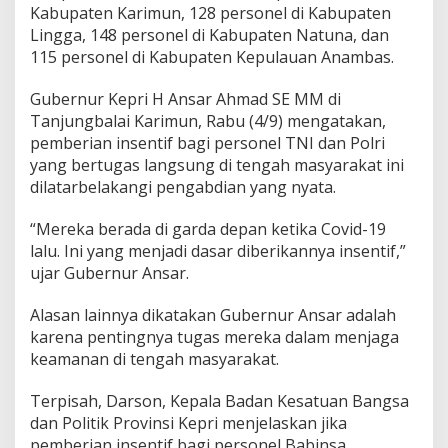
Kabupaten Karimun, 128 personel di Kabupaten
u
n
Lingga, 148 personel di Kabupaten Natuna, dan
2
115 personel di Kabupaten Kepulauan Anambas.
0
2
Gubernur Kepri H Ansar Ahmad SE MM di
4
Tanjungbalai Karimun, Rabu (4/9) mengatakan,
R
a
pemberian insentif bagi personel TNI dan Polri
m
yang bertugas langsung di tengah masyarakat ini
p
dilatarbelakangi pengabdian yang nyata.
u
n
“Mereka berada di garda depan ketika Covid-19
g
D
lalu. Ini yang menjadi dasar diberikannya insentif,”
i
ujar Gubernur Ansar.
s
a
Alasan lainnya dikatakan Gubernur Ansar adalah
l
karena pentingnya tugas mereka dalam menjaga
u
r
keamanan di tengah masyarakat.
k
a
Terpisah, Darson, Kepala Badan Kesatuan Bangsa
n
dan Politik Provinsi Kepri menjelaskan jika
pemberian insentif bagi personel Babinsa,