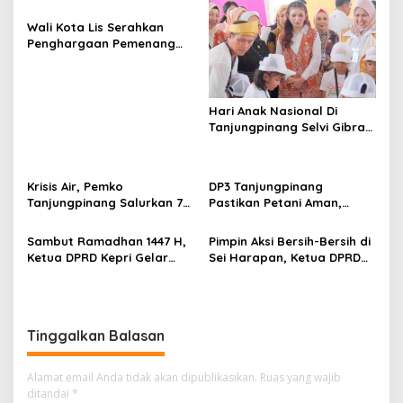
i
Wali Kota Lis Serahkan
p
Penghargaan Pemenang
Pawai Takbir Iduladha 1447
o
H, Ajak Masyarakat Terus
s
Hidupkan Syiar Islam
Hari Anak Nasional Di
Tanjungpinang Selvi Gibran
Luncurkan Gerakan
Nasional RANA
Krisis Air, Pemko
DP3 Tanjungpinang
Tanjungpinang Salurkan 75
Pastikan Petani Aman,
Ton Air Bersih, Distribusi
Gerai Pangan Jadi
Terus Berlanj
Instrumen Kendali Inflasi
Sambut Ramadhan 1447 H,
Pimpin Aksi Bersih-Bersih di
Ketua DPRD Kepri Gelar
Sei Harapan, Ketua DPRD
Silaturahmi dan Bagi
Kepri Implementasikan
Sembako untuk Keluarga
Gerakan Indonesia ASRI
Besar Sekretariat
Tinggalkan Balasan
Alamat email Anda tidak akan dipublikasikan.
Ruas yang wajib
ditandai
*