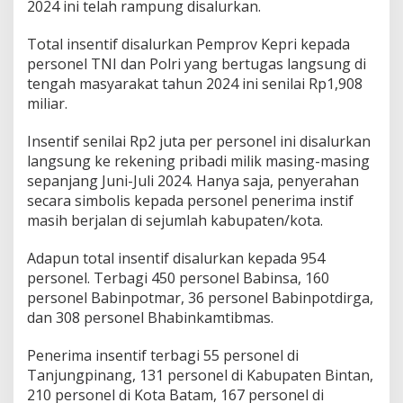
2024 ini telah rampung disalurkan.
P
o
Total insentif disalurkan Pemprov Kepri kepada
l
r
personel TNI dan Polri yang bertugas langsung di
i
tengah masyarakat tahun 2024 ini senilai Rp1,908
M
miliar.
a
s
Insentif senilai Rp2 juta per personel ini disalurkan
y
a
langsung ke rekening pribadi milik masing-masing
r
sepanjang Juni-Juli 2024. Hanya saja, penyerahan
a
secara simbolis kepada personel penerima instif
k
masih berjalan di sejumlah kabupaten/kota.
a
t
d
Adapun total insentif disalurkan kepada 954
i
personel. Terbagi 450 personel Babinsa, 160
K
personel Babinpotmar, 36 personel Babinpotdirga,
e
dan 308 personel Bhabinkamtibmas.
p
r
i
Penerima insentif terbagi 55 personel di
t
Tanjungpinang, 131 personel di Kabupaten Bintan,
a
210 personel di Kota Batam, 167 personel di
h