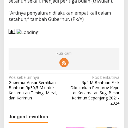
setahun sekali, menjadi per tiga bulan (triwulan).
“Artinya penyaluran dilakukan empat kali dalam
setahun,” tambah Gubernur. (Pk/*)
Ikuti Kami
N
Pos sebelumnya
Pos berikutnya
Gubernur Ansar Serahkan
Rp4 M Bantuan Fisik
a
Bantuan Rp30,5 M untuk
Dikucurkan Pemprov Kepri
v
Kecamatan Tebing, Meral,
di Kecamatan Sugi Besar
dan Karimun
Karimun Sepanjang 2021-
i
2024
g
Jangan Lewatkan
a
s