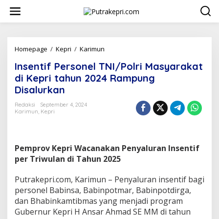
L
e
w
a
t
i
Homepage
/
Kepri
/
Karimun
I
k
n
Insentif Personel TNI/Polri Masyarakat
e
s
k
e
di Kepri tahun 2024 Rampung
o
n
Disalurkan
n
t
t
i
Redaksi
September 4, 2024
e
f
Karimun
,
Kepri
n
P
e
r
s
Pemprov Kepri Wacanakan Penyaluran Insentif
o
per Triwulan di Tahun 2025
n
e
Putrakepri.com, Karimun – Penyaluran insentif bagi
l
personel Babinsa, Babinpotmar, Babinpotdirga,
T
N
dan Bhabinkamtibmas yang menjadi program
I
Gubernur Kepri H Ansar Ahmad SE MM di tahun
/