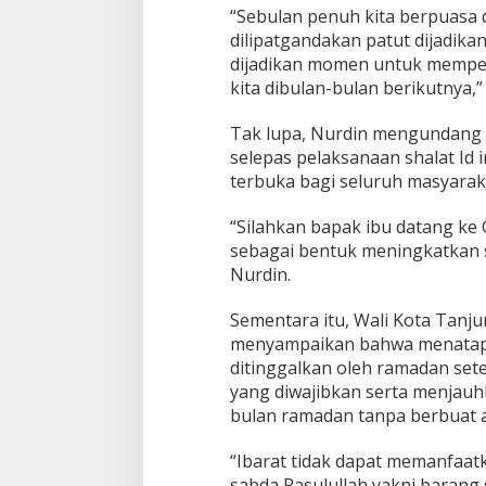
q
“Sebulan penuh kita berpuasa 
w
dilipatgandakan patut dijadi
a
dijadikan momen untuk mempe
kita dibulan-bulan berikutnya,” 
Tak lupa, Nurdin mengundang 
selepas pelaksanaan shalat Id 
terbuka bagi seluruh masyarak
“Silahkan bapak ibu datang ke 
sebagai bentuk meningkatkan si
Nurdin.
Sementara itu, Wali Kota Tanj
menyampaikan bahwa menatap 
ditinggalkan oleh ramadan set
yang diwajibkan serta menjauh
bulan ramadan tanpa berbuat 
“Ibarat tidak dapat memanfaa
sabda Rasulullah yakni barang