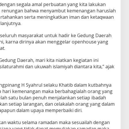
dengan segala amal perbuatan yang kita lakukan
kan renungan bahwa menyambut kemenangan haruslah
rtahankan serta meningkatkan iman dan ketaqwaan
lanjutnya.
seluruh masyarakat untuk hadir ke Gedung Daerah
ini, karna dirinya akan menggelar openhouse yang
at.
Gedung Daerah, mari kita niatkan kegiatan ini
laturahmi dan ukuwah islamiyah diantara kita,” ajak
ungpinang H Syahrul selaku Khatib dalam kutbahnya
hari kemenangan maka berbahagialah orang yang
elah satu bulan penuh menjalankan setiap ibadah
kan setiap larangan, dan celakalah orang yang dalam
apapun dalam upaya memperbaiki diri.
tkan waktu selama ramadan maka sesuailah dengan
 siapa yang tidak dapat memuliakan ramadan maka