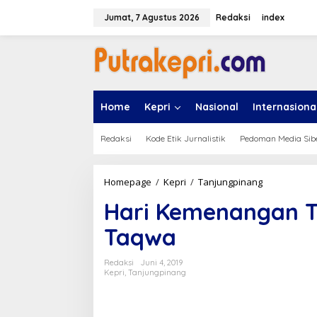
L
e
Jumat, 7 Agustus 2026
Redaksi
index
w
a
t
i
k
e
Home
Kepri
Nasional
Internasiona
k
o
n
Redaksi
Kode Etik Jurnalistik
Pedoman Media Sib
t
e
n
Homepage
/
Kepri
/
Tanjungpinang
H
a
Hari Kemenangan T
r
i
Taqwa
K
e
m
Redaksi
Juni 4, 2019
e
Kepri
,
Tanjungpinang
n
a
n