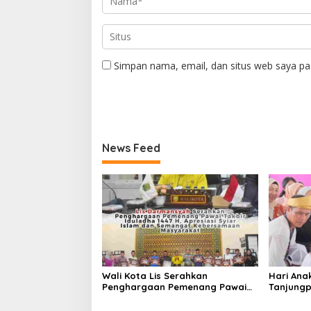
Simpan nama, email, dan situs web saya pa
News Feed
Wali Kota Lis Serahkan
Hari Ana
Penghargaan Pemenang Pawai
Tanjungp
Takbir Iduladha 1447 H, Ajak
Luncurka
Masyarakat Terus Hidupkan
RANA