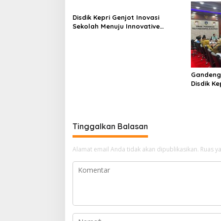
Masyarakat Terus Hidupkan
RANA
Syiar Islam
Disdik Kepri Genjot Inovasi
Sekolah Menuju Innovative
Government Award 2026
Gandeng
Disdik Ke
Kelulusa
Tinggalkan Balasan
Alamat email Anda tidak akan dipublikasikan.
Ruas ya