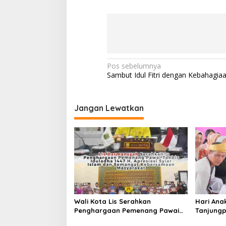
N
Pos sebelumnya
Sambut Idul Fitri dengan Kebahagia
a
v
i
Jangan Lewatkan
g
a
s
i
p
o
Wali Kota Lis Serahkan
Hari Ana
s
Penghargaan Pemenang Pawai
Tanjungp
Takbir Iduladha 1447 H, Ajak
Luncurka