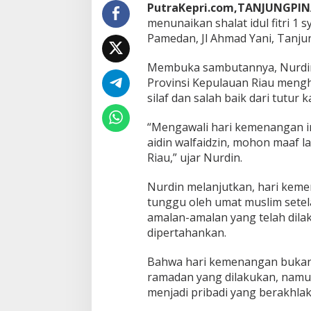
g
PutraKepri.com,TANJUNGPI
a
menunaikan shalat idul fitri 1
n
Pamedan, Jl Ahmad Yani, Tanjun
T
i
Membuka sambutannya, Nurdin 
b
a
Provinsi Kepulauan Riau mengh
,
silaf dan salah baik dari tutur
P
e
“Mengawali hari kemenangan ini,
r
aidin walfaidzin, mohon maaf l
t
e
Riau,” ujar Nurdin.
b
a
Nurdin melanjutkan, hari kem
l
tunggu oleh umat muslim setel
I
amalan-amalan yang telah dil
m
a
dipertahankan.
n
d
Bahwa hari kemenangan bukan l
a
ramadan yang dilakukan, namun
n
menjadi pribadi yang berakhla
T
a