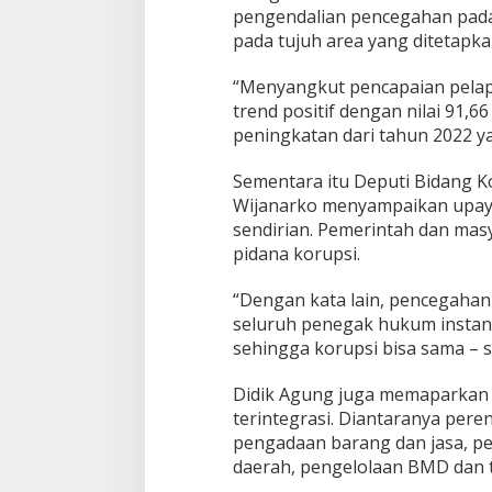
i
pengendalian pencegahan pada
t
pada tujuh area yang ditetapka
m
e
“Menyangkut pencapaian pela
n
trend positif dengan nilai 91,
P
e
peningkatan dari tahun 2022 y
m
b
Sementara itu Deputi Bidang Ko
e
Wijanarko menyampaikan upaya
r
sendirian. Pemerintah dan mas
a
n
pidana korupsi.
t
a
“Dengan kata lain, pencegahan
s
seluruh penegak hukum instans
a
sehingga korupsi bisa sama – s
n
K
o
Didik Agung juga memaparkan 
r
terintegrasi. Diantaranya per
u
pengadaan barang dan jasa, p
p
daerah, pengelolaan BMD dan ta
s
i