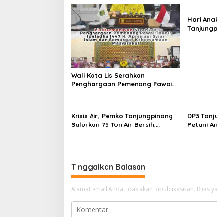
s
Hari Ana
i
Tanjungp
p
Luncurka
RANA
o
s
Wali Kota Lis Serahkan
Penghargaan Pemenang Pawai
Takbir Iduladha 1447 H, Ajak
Masyarakat Terus Hidupkan
Syiar Islam
Krisis Air, Pemko Tanjungpinang
DP3 Tanj
Salurkan 75 Ton Air Bersih,
Petani A
Distribusi Terus Berlanj
Instrumen
Tinggalkan Balasan
Alamat email Anda tidak akan dipublikasikan.
Ruas ya