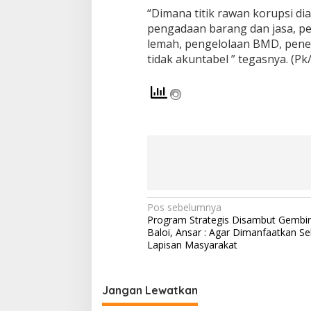
“Dimana titik rawan korupsi d
pengadaan barang dan jasa, p
lemah, pengelolaan BMD, pene
tidak akuntabel ” tegasnya. (Pk/
N
Pos sebelumnya
Program Strategis Disambut Gembi
a
Baloi, Ansar : Agar Dimanfaatkan Se
v
Lapisan Masyarakat
i
g
Jangan Lewatkan
a