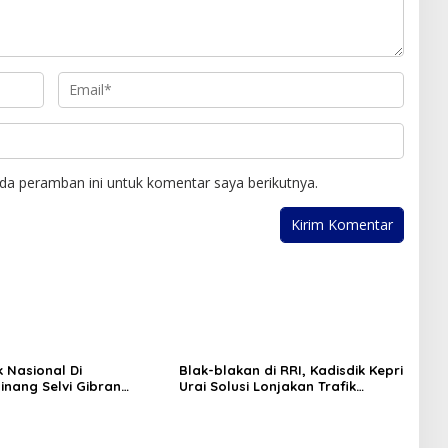
da peramban ini untuk komentar saya berikutnya.
k Nasional Di
Blak-blakan di RRI, Kadisdik Kepri
inang Selvi Gibran
Urai Solusi Lonjakan Trafik
n Gerakan Nasional
Aplikasi SPMB 2026