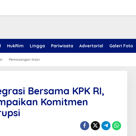
l
HukRim
Lingga
Pariwisata
Advertorial
Galeri Foto
er
Pemasangan Iklan
egrasi Bersama KPK RI,
ampaikan Komitmen
upsi