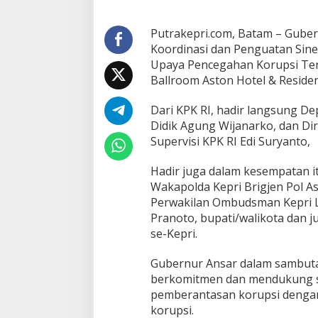
T
e
r
Putrakepri.com, Batam – Gube
i
Koordinasi dan Penguatan Sine
n
Upaya Pencegahan Korupsi Teri
t
Ballroom Aston Hotel & Residenc
e
g
r
Dari KPK RI, hadir langsung Dep
a
Didik Agung Wijanarko, dan Di
s
Supervisi KPK RI Edi Suryanto,
i
B
Hadir juga dalam kesempatan i
e
r
Wakapolda Kepri Brigjen Pol As
s
Perwakilan Ombudsman Kepri La
a
Pranoto, bupati/walikota dan 
m
se-Kepri.
a
K
P
Gubernur Ansar dalam sambuta
K
berkomitmen dan mendukung s
R
pemberantasan korupsi denga
I
korupsi.
,