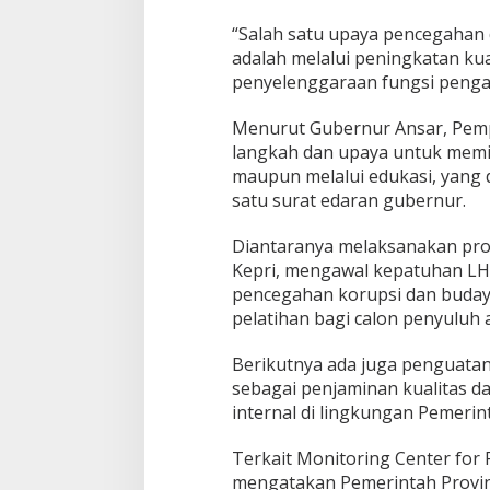
G
u
“Salah satu upaya pencegahan 
b
adalah melalui peningkatan kua
e
penyelenggaraan fungsi penga
r
n
Menurut Gubernur Ansar, Pemp
u
r
langkah dan upaya untuk memini
A
maupun melalui edukasi, yang 
n
satu surat edaran gubernur.
s
a
Diantaranya melaksanakan probi
r
S
Kepri, mengawal kepatuhan LHK
a
pencegahan korupsi dan budaya
m
pelatihan bagi calon penyuluh a
p
a
Berikutnya ada juga penguatan
i
k
sebagai penjaminan kualitas d
a
internal di lingkungan Pemerint
n
K
Terkait Monitoring Center for
o
mengatakan Pemerintah Provin
m