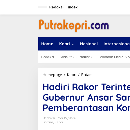
L
e
Redaksi
index
w
a
t
i
k
e
Home
Kepri
Nasional
Internasiona
k
o
n
Redaksi
Kode Etik Jurnalistik
Pedoman Media Sib
t
e
n
Homepage
/
Kepri
/
Batam
H
a
Hadiri Rakor Terint
d
i
Gubernur Ansar S
r
i
Pemberantasan Kor
R
a
k
Redaksi
Mei 15, 2024
o
Batam
,
Kepri
r