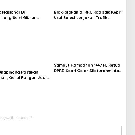
k Nasional Di
Blak-blakan di RRI, Kadisdik Kepri
inang Selvi Gibran
Urai Solusi Lonjakan Trafik
n Gerakan Nasional
Aplikasi SPMB 2026
Sambut Ramadhan 1447 H, Ketua
DPRD Kepri Gelar Silaturahmi dan
ungpinang Pastikan
Bagi Sembako untuk Keluarga
man, Gerai Pangan Jadi
Besar Sekretariat
 Kendali Inflasi
ng wajib ditandai
*