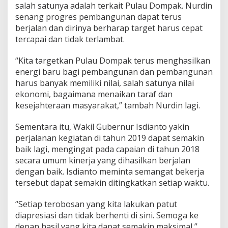
salah satunya adalah terkait Pulau Dompak. Nurdin
i
senang progres pembangunan dapat terus
2
0
berjalan dan dirinya berharap target harus cepat
1
tercapai dan tidak terlambat.
9
“Kita targetkan Pulau Dompak terus menghasilkan
energi baru bagi pembangunan dan pembangunan
harus banyak memiliki nilai, salah satunya nilai
ekonomi, bagaimana menaikan taraf dan
kesejahteraan masyarakat,” tambah Nurdin lagi.
Sementara itu, Wakil Gubernur Isdianto yakin
perjalanan kegiatan di tahun 2019 dapat semakin
baik lagi, mengingat pada capaian di tahun 2018
secara umum kinerja yang dihasilkan berjalan
dengan baik. Isdianto meminta semangat bekerja
tersebut dapat semakin ditingkatkan setiap waktu.
“Setiap terobosan yang kita lakukan patut
diapresiasi dan tidak berhenti di sini. Semoga ke
depan hasil yang kita dapat semakin maksimal,”