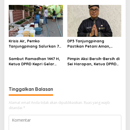
Pawai Takbir Iduladha 1447
Luncurkan Gerakan
H, Ajak Masyarakat Terus
Nasional RANA
Hidupkan Syiar Islam
Krisis Air, Pemko
DP3 Tanjungpinang
Tanjungpinang Salurkan 75
Pastikan Petani Aman,
Ton Air Bersih, Distribusi
Gerai Pangan Jadi
Terus Berlanj
Instrumen Kendali Inflasi
Sambut Ramadhan 1447 H,
Pimpin Aksi Bersih-Bersih di
Ketua DPRD Kepri Gelar
Sei Harapan, Ketua DPRD
Silaturahmi dan Bagi
Kepri Implementasikan
Sembako untuk Keluarga
Gerakan Indonesia ASRI
Besar Sekretariat
Tinggalkan Balasan
Alamat email Anda tidak akan dipublikasikan.
Ruas yang wajib
ditandai
*