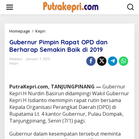
L
e
w
a
t
i
Homepage
/
Kepri
G
k
u
Gubernur Pimpin Rapat OPD dan
e
b
k
e
Berharap Semakin Baik di 2019
o
r
n
n
Redaksi
Januari 7, 2019
t
Kepri
u
e
r
n
P
i
PutraKepri.com, TANJUNGPINANG —
Gubernur
m
p
Kepri H Nurdin Basirun didampingi Wakil Gubernur
i
Kepri H Isdianto memimpin rapat rutin bersama
n
Kepala Organisasi Perangkat Daerah (OPD) di
R
Rupatama Lt. 4 kantor Gubernur, Pulau Dompak,
a
Tanjungpinang, Senin (7/1) pagi.
p
a
t
Gubernur dalam kesempatan tersebut meminta
O