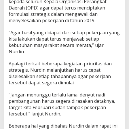
kepada seluruh Kepala Organisasi Perangkat
P
Daerah (OPD) agar dapat terus menciptakan
D
formulasi strategis dalam mengawali dan
d
a
menyelesaikan pekerjaan di tahun 2019.
n
B
“Agar hasil yang didapat dari setiap pekerjaan yang
e
kita lakukan dapat terus menjawab setiap
r
kebutuhan masyarakat secara merata,” ujar
h
a
Nurdin.
r
a
Apalagi terkait beberapa kegiatan prioritas dan
p
strategis, Nurdin melanjutkan harus cepat
S
diselesaikan setiap tahapannya agar pekerjaan
e
m
tersebut dapat segera dimulai.
a
k
“Jangan menunggu terlalu lama, denyut nadi
i
pembangunan harus segera dirasakan detaknya,
n
target kita Februari sudah tampak pekerjaan
B
a
tersebut,” lanjut Nurdin.
i
k
Beberapa hal yang dibahas Nurdin dalam rapat ini,
d