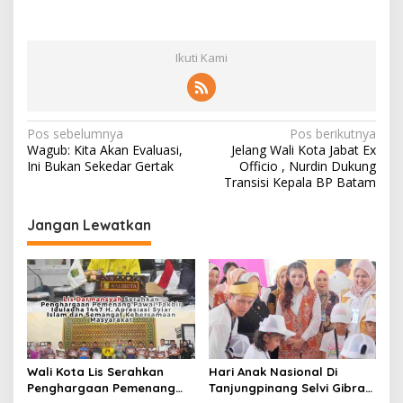
Ikuti Kami
N
Pos sebelumnya
Pos berikutnya
Wagub: Kita Akan Evaluasi,
Jelang Wali Kota Jabat Ex
a
Ini Bukan Sekedar Gertak
Officio , Nurdin Dukung
v
Transisi Kepala BP Batam
i
Jangan Lewatkan
g
a
s
i
p
o
Wali Kota Lis Serahkan
Hari Anak Nasional Di
s
Penghargaan Pemenang
Tanjungpinang Selvi Gibran