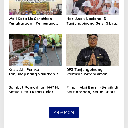
Wali Kota Lis Serahkan
Hari Anak Nasional Di
Penghargaan Pemenang
Tanjungpinang Selvi Gibran
Pawai Takbir Iduladha 1447
Luncurkan Gerakan
H, Ajak Masyarakat Terus
Nasional RANA
Hidupkan Syiar Islam
Krisis Air, Pemko
DP3 Tanjungpinang
Tanjungpinang Salurkan 75
Pastikan Petani Aman,
Ton Air Bersih, Distribusi
Gerai Pangan Jadi
Terus Berlanj
Instrumen Kendali Inflasi
Sambut Ramadhan 1447 H,
Pimpin Aksi Bersih-Bersih di
Ketua DPRD Kepri Gelar
Sei Harapan, Ketua DPRD
Silaturahmi dan Bagi
Kepri Implementasikan
Sembako untuk Keluarga
Gerakan Indonesia ASRI
Besar Sekretariat
View More