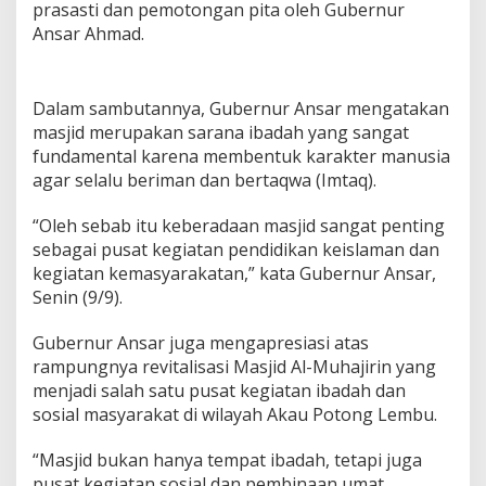
prasasti dan pemotongan pita oleh Gubernur
s
Ansar Ahmad.
m
i
k
a
Dalam sambutannya, Gubernur Ansar mengatakan
n
masjid merupakan sarana ibadah yang sangat
P
e
fundamental karena membentuk karakter manusia
n
agar selalu beriman dan bertaqwa (Imtaq).
g
g
“Oleh sebab itu keberadaan masjid sangat penting
u
sebagai pusat kegiatan pendidikan keislaman dan
n
a
kegiatan kemasyarakatan,” kata Gubernur Ansar,
a
Senin (9/9).
n
K
Gubernur Ansar juga mengapresiasi atas
e
rampungnya revitalisasi Masjid Al-Muhajirin yang
m
b
menjadi salah satu pusat kegiatan ibadah dan
a
sosial masyarakat di wilayah Akau Potong Lembu.
l
i
“Masjid bukan hanya tempat ibadah, tetapi juga
M
pusat kegiatan sosial dan pembinaan umat.
a