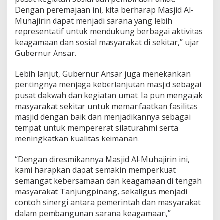
s
Dengan peremajaan ini, kita berharap Masjid Al-
j
Muhajirin dapat menjadi sarana yang lebih
i
representatif untuk mendukung berbagai aktivitas
d
keagamaan dan sosial masyarakat di sekitar,” ujar
A
l
Gubernur Ansar.
-
M
Lebih lanjut, Gubernur Ansar juga menekankan
u
pentingnya menjaga keberlanjutan masjid sebagai
h
pusat dakwah dan kegiatan umat. Ia pun mengajak
a
j
masyarakat sekitar untuk memanfaatkan fasilitas
i
masjid dengan baik dan menjadikannya sebagai
r
tempat untuk mempererat silaturahmi serta
i
meningkatkan kualitas keimanan.
n
S
e
“Dengan diresmikannya Masjid Al-Muhajirin ini,
t
kami harapkan dapat semakin memperkuat
e
semangat kebersamaan dan keagamaan di tengah
l
masyarakat Tanjungpinang, sekaligus menjadi
a
contoh sinergi antara pemerintah dan masyarakat
h
R
dalam pembangunan sarana keagamaan,”
e