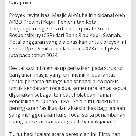
harapnya.
v
i
Proyek revitalisasi Masjid Al-Muhajirin didanai oleh
t
APBD Provinsi Kepri, Pemerintah Kota
a
l
Tanjungpinang, serta dana Corporate Social
i
Responsibility (CSR) dari Bank Riau Kepri Syariah.
s
Total anggaran yang dialokasikan untuk proyek ini
a
senilai Rp3,25 miliar pada tahun 2023 dan Rp525
s
i
juta pada tahun 2024.
Revitalisasi ini mencakup perbaikan pada struktur
bangunan masjid yang kini memiliki dua lantai.
Lantai pertama difungsikan sebagai area parkir
untuk kendaraan roda dua, sementara lantai kedua
digunakan sebagai tempat sholat dan Taman
Pendidikan Al-Qur’an (TPA). Selain itu, dilakukan
peningkatan fasilitas dan aksesibilitas bagi jamaah
yang menggunakan kursi roda, serta penambahan
ruang untuk menampung lebih banyak jamaah.
Turut hadir dalam acara peresmian ini, Pimpinan