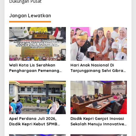
i
Dukungan Pusat
g
Jangan Lewatkan
a
s
i
p
o
s
Wali Kota Lis Serahkan
Hari Anak Nasional Di
Penghargaan Pemenang
Tanjungpinang Selvi Gibran
Pawai Takbir Iduladha 1447
Luncurkan Gerakan
H, Ajak Masyarakat Terus
Nasional RANA
Hidupkan Syiar Islam
Apel Perdana Juli 2026,
Disdik Kepri Genjot Inovasi
Disdik Kepri Kebut SPMB
Sekolah Menuju Innovative
Tahap II dan Seleksi Kepsek
Government Award 2026