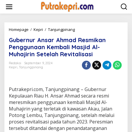
L
e
w
a
t
i
Homepage
/
Kepri
/
Tanjungpinang
G
k
u
Gubernur Ansar Ahmad Resmikan
e
b
k
e
Penggunaan Kembali Masjid Al-
o
r
Muhajirin Setelah Revitalisasi
n
n
t
u
Redaksi
September 9, 2024
e
r
Kepri
,
Tanjungpinang
n
A
n
s
a
Putrakepri.com, Tanjungpinang – Gubernur
r
Kepulauan Riau H. Ansar Ahmad secara resmi
A
meresmikan penggunaan kembali Masjid Al-
h
Muhajirin yang terletak di kawasan Akau, Jalan
m
a
Potong Lembu, Tanjungpinang, setelah melalui
d
proses revitalisasi pada tahun 2023. Peresmian
R
tersebut ditandai dengan penandatanganan
e