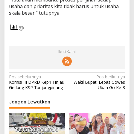
i
usaha dan prioritas kita tidak harus untuk usaha
n
skala besar ” tutupnya.
t
a
n
Ikuti Kami
N
Pos sebelumnya
Pos berikutnya
Komisi III DPRD Kepri Tinjau
Wakil Bupati Lepas Gowes
a
Gedung KSP Tanjungpinang
Uban Go Ke-3
v
i
Jangan Lewatkan
g
a
s