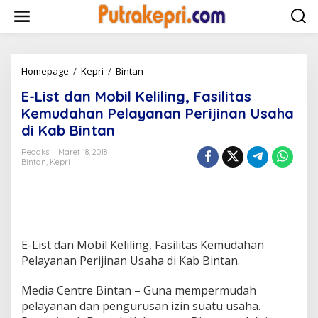
L
e
w
a
t
i
Homepage
/
Kepri
/
Bintan
E
k
-
E-List dan Mobil Keliling, Fasilitas
e
L
k
i
Kemudahan Pelayanan Perijinan Usaha
o
s
di Kab Bintan
n
t
t
d
Redaksi
Maret 18, 2018
e
a
Bintan
,
Kepri
n
n
M
o
b
i
l
E-List dan Mobil Keliling, Fasilitas Kemudahan
K
Pelayanan Perijinan Usaha di Kab Bintan.
e
l
i
Media Centre Bintan – Guna mempermudah
l
pelayanan dan pengurusan izin suatu usaha.
i