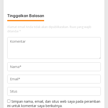
Terus Berlanj
Instrumen Kendali Inflasi
Tinggalkan Balasan
Alamat email Anda tidak akan dipublikasikan.
Ruas yang wajib
ditandai
*
Simpan nama, email, dan situs web saya pada peramban
ini untuk komentar saya berikutnya.