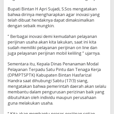
y
a
Bupati Bintan H Apri Sujadi, S.Sos mengatakan
n
bahwa dirinya mengharapkan agar inovasi yang
a
telah dibuat hendaknya dapat dimaksimalkan
n
dengan sebaik mungkin.
P
e
r
” Berbagai inovasi demi kemudahan pelayanan
i
perijinan usaha akan kita lakukan, saat ini kita
j
sudah memiliki pelayanan perijinan on line dan
i
juga pelayanan perijinan mobil keliling ” ujarnya.
n
a
n
Sementara itu, Kepala Dinas Penanaman Modal
U
Pelayanan Terpadu Satu Pintu dan Tenaga Kerja
s
(DPMPTSPTK) Kabupaten Bintan Hasfarizal
a
Handra saat dihubungi Sabtu (17/3) siang,
h
mengatakan bahwa pemerintah daerah akan selalu
a
d
membantu dalam pengurusan perizinan baik yang
i
dibutuhkan oleh individu maupun perusahaan
K
guna melakukan usaha.
a
b
” Kita akan membantu proses perijinan setiap
B