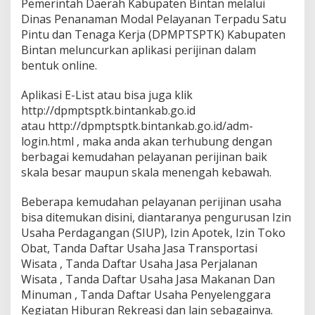
Pemerintah Daerah Kabupaten Bintan melalui
n
Dinas Penanaman Modal Pelayanan Terpadu Satu
g
Pintu dan Tenaga Kerja (DPMPTSPTK) Kabupaten
,
F
Bintan meluncurkan aplikasi perijinan dalam
a
bentuk online.
s
i
Aplikasi E-List atau bisa juga klik
l
http://dpmptsptk.bintankab.go.id
i
t
atau http://dpmptsptk.bintankab.go.id/adm-
a
login.html , maka anda akan terhubung dengan
s
berbagai kemudahan pelayanan perijinan baik
K
skala besar maupun skala menengah kebawah.
e
m
u
Beberapa kemudahan pelayanan perijinan usaha
d
bisa ditemukan disini, diantaranya pengurusan Izin
a
Usaha Perdagangan (SIUP), Izin Apotek, Izin Toko
h
Obat, Tanda Daftar Usaha Jasa Transportasi
a
n
Wisata , Tanda Daftar Usaha Jasa Perjalanan
P
Wisata , Tanda Daftar Usaha Jasa Makanan Dan
e
Minuman , Tanda Daftar Usaha Penyelenggara
l
Kegiatan Hiburan Rekreasi dan lain sebagainya.
a