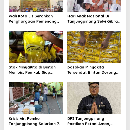
i
p
Wali Kota Lis Serahkan
Hari Anak Nasional Di
o
Penghargaan Pemenang
Tanjungpinang Selvi Gibran
s
Pawai Takbir Iduladha 1447
Luncurkan Gerakan
H, Ajak Masyarakat Terus
Nasional RANA
Hidupkan Syiar Islam
Stok MinyaKita di Bintan
pasokan Minyakita
Menipis, Pemkab Siap
Tersendat Bintan Dorong
Fasilitasi Koperasi Jadi
Koperasi Merah Putih Jadi
Distributor
distributor
Krisis Air, Pemko
DP3 Tanjungpinang
Tanjungpinang Salurkan 75
Pastikan Petani Aman,
Ton Air Bersih, Distribusi
Gerai Pangan Jadi