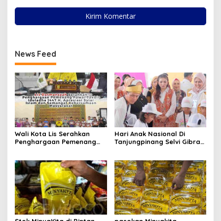
News Feed
Wali Kota Lis Serahkan
Hari Anak Nasional Di
Penghargaan Pemenang
Tanjungpinang Selvi Gibran
Pawai Takbir Iduladha 1447
Luncurkan Gerakan
H, Ajak Masyarakat Terus
Nasional RANA
Hidupkan Syiar Islam