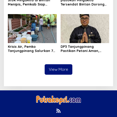
Stok MinyaKita di Bintan
pasokan Minyakita
Menipis, Pemkab Siap
Tersendat Bintan Dorong
Fasilitasi Koperasi Jadi
Koperasi Merah Putih Jadi
Distributor
distributor
Krisis Air, Pemko
DP3 Tanjungpinang
Tanjungpinang Salurkan 75
Pastikan Petani Aman,
Ton Air Bersih, Distribusi
Gerai Pangan Jadi
Terus Berlanj
Instrumen Kendali Inflasi
View More