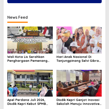
News Feed
Wali Kota Lis Serahkan
Hari Anak Nasional Di
Penghargaan Pemenang
Tanjungpinang Selvi Gibran
Pawai Takbir Iduladha 1447
Luncurkan Gerakan
H, Ajak Masyarakat Terus
Nasional RANA
Hidupkan Syiar Islam
Apel Perdana Juli 2026,
Disdik Kepri Genjot Inovasi
Disdik Kepri Kebut SPMB
Sekolah Menuju Innovative
Tahap II dan Seleksi Kepsek
Government Award 2026