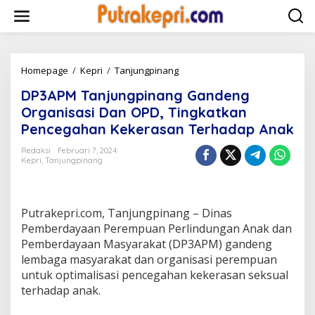
L
e
w
a
t
i
Homepage
/
Kepri
/
Tanjungpinang
D
k
P
DP3APM Tanjungpinang Gandeng
e
3
k
A
Organisasi Dan OPD, Tingkatkan
o
P
Pencegahan Kekerasan Terhadap Anak
n
M
t
T
Redaksi
Februari 7, 2024
e
a
Kepri
,
Tanjungpinang
n
n
j
u
n
Putrakepri.com, Tanjungpinang – Dinas
g
Pemberdayaan Perempuan Perlindungan Anak dan
p
Pemberdayaan Masyarakat (DP3APM) gandeng
i
lembaga masyarakat dan organisasi perempuan
n
a
untuk optimalisasi pencegahan kekerasan seksual
n
terhadap anak.
g
G