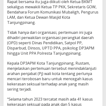
Rapat bersama itu juga diikuti oleh Ketua BKMT
a
sekaligus mewakili Ketua TP PKK, Sekretaris GOW,
n
d
Bendahara Forum Komunikasi Mubaligh, Pengurus
e
LAM, dan Ketua Dewan Masjid Kota
n
Tanjungpinang.
g
O
Tidak hanya dari organisasi, pertemuan ini juga
r
g
dihadiri perwakilan organisasi perangkat daerah
a
(OPD) seperti Dinas Pendidikan, Satpol PP,
n
Disparbud, Dinsos, UPTD PPA, psikolog DP3APM
i
hingga Unit PPA Polresta Tanjungpinang.
s
a
s
Kepala DP3APM Kota Tanjungpinang, Rustam,
i
menjelaskan pertemuan tersebut menindaklanjuti
D
arahan penjabat (Pj) wali kota tentang perlunya
a
mencari terobosan baru untuk mencegah kasus
n
kekerasan seksual terhadap anak yang masih
O
P
sering terjadi.
D
,
“Selama tahun 2023 tercatat masih ada 41 kasus
T
kekerasan seksual pada anak dan 5 kasus
i