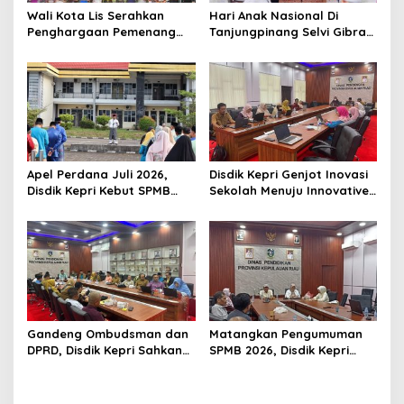
o
Wali Kota Lis Serahkan
Hari Anak Nasional Di
s
Penghargaan Pemenang
Tanjungpinang Selvi Gibran
Pawai Takbir Iduladha 1447
Luncurkan Gerakan
H, Ajak Masyarakat Terus
Nasional RANA
Hidupkan Syiar Islam
Apel Perdana Juli 2026,
Disdik Kepri Genjot Inovasi
Disdik Kepri Kebut SPMB
Sekolah Menuju Innovative
Tahap II dan Seleksi Kepsek
Government Award 2026
Gandeng Ombudsman dan
Matangkan Pengumuman
DPRD, Disdik Kepri Sahkan
SPMB 2026, Disdik Kepri
Hasil Kelulusan SPMB 2026
Gelar Rapat Koordinasi