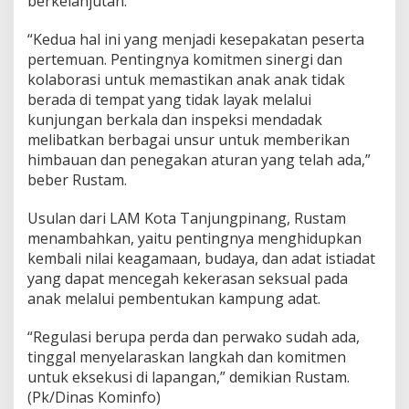
berkelanjutan.
a
n
“Kedua hal ini yang menjadi kesepakatan peserta
T
pertemuan. Pentingnya komitmen sinergi dan
e
kolaborasi untuk memastikan anak anak tidak
r
h
berada di tempat yang tidak layak melalui
a
kunjungan berkala dan inspeksi mendadak
d
melibatkan berbagai unsur untuk memberikan
a
himbauan dan penegakan aturan yang telah ada,”
p
beber Rustam.
A
n
a
Usulan dari LAM Kota Tanjungpinang, Rustam
k
menambahkan, yaitu pentingnya menghidupkan
kembali nilai keagamaan, budaya, dan adat istiadat
yang dapat mencegah kekerasan seksual pada
anak melalui pembentukan kampung adat.
“Regulasi berupa perda dan perwako sudah ada,
tinggal menyelaraskan langkah dan komitmen
untuk eksekusi di lapangan,” demikian Rustam.
(Pk/Dinas Kominfo)