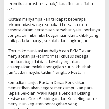
terindikasi prostitusi anak,” kata Rustam, Rabu
n
g
(7/2).
k
a
Rustam menyampaikan terdapat beberapa
t
rekomendasi yang disepakati bersama oleh
k
peserta dalam pertemuan tersebut, yaitu perlunya
a
n
penguatan nilai-nilai keagamaan dan akhlak yang
P
baik pada keluarga, sekolah dan lingkungan.
e
n
“Forum komunikasi mubaligh dan BKMT akan
c
menyiapkan paket informasi khusus sebagai
e
g
panduan bagi dai dan daiyah yang akan
a
disampaikan melalui pengajian rutin, khutbah
h
Jum’at dan majelis taklim,” ungkap Rustam.
a
n
Kemudian, lanjut Rustam Dinas Pendidikan
K
e
memastikan akan segera mengumpulkan para
k
Kepala Sekolah, Wakil Kepala Sekolah Bidang
e
Kesiswaan, Guru Bimbingan dan Konseling untuk
r
menyusun kegiatan pencegahan yang
a
s