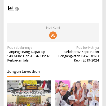
Ikuti Kami
N
Pos sebelumnya
Pos berikutnya
Tanjungpinang Dapat Rp
Sekdaprov Kepri Hadiri
a
140 Miliar Dari APBN Untuk
Pengangkatan PAW DPRD
v
Perbaikan Jalan
Kepri 2019-2024
i
Jangan Lewatkan
g
a
s
i
p